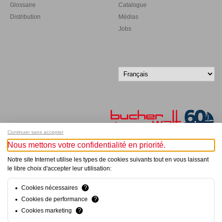
Glossaire
Catalogue
Distribution
Médias
Jobs
Continuer sans accepter
Nous mettons votre confidentialité en priorité.
Inscrivez-vous à notre newsletter !
Notre site Internet utilise les types de cookies suivants tout en vous laissant
le libre choix d'accepter leur utilisation:
© Bucher+Walt 2011-2026
Tous droits réservés - Informations non contractuelles
Cookies nécessaires
?
Conditions générales
Cookies de performance
?
Politique de Confidentialité
Cookies marketing
?
Conception et réalisation :
hsolutions.ch