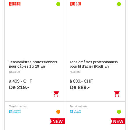
Tensiomètres professionnels
Tensiomètres professionnels
pour câbles 1 x 19
En
pour fil d'acier (Rod)
En
aluminium éloxé noir avec jauge
aluminium éloxé noir, avec
NC4100
NC4200
incorporée pour mesurer le
jauge incorporée pour mesurer
diamètre du câble. Mesures très
le diamètre du fil. Ces modèles
à 499.- CHF
à 899.- CHF
précises et réglage de la tension
permettent des mesures très
De 219.-
De 889.-
en laissant le…
précises et un réglage de…
shopping_cart
shopping_cart
Tensiomètres
Tensiomètres
NEW
NEW