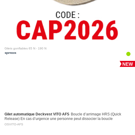
Gilets gonflables 65 N - 190 N
NEW
Gilet automatique Deckvest VITO AFS
Boucle d’arrimage HRS (Quick
Release) En cas d’urgence une personne peut dissocier la boucle
d’arrimage en tirant sur la poignée d’activation…
OSVITO-AFS