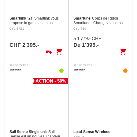
Smartlink² 2T
Smartlink vous
Smartune
Corps de Ridoir
propose la gamme la plus
Smarttune Changez le corps
compacte, la plus légère et la
de ridoir existant contre le
CYL-SR11
CYL-TS0
plus robuste de capteurs de
Smarttune pour obtenir les
charge sans fil pour gréement
charges sur les haubans et
à 1'779.- CHF
courant, avec la…
étais. Transfert…
CHF 2'395.-
De 1'395.-
playlist_add
shopping_cart
shopping_cart
Tensiomètres
Tensiomètres
ACTION - 50%
Sail Sense Single unit
Sail-
Load-Sense Wireless
Sense est un nouveau capteur