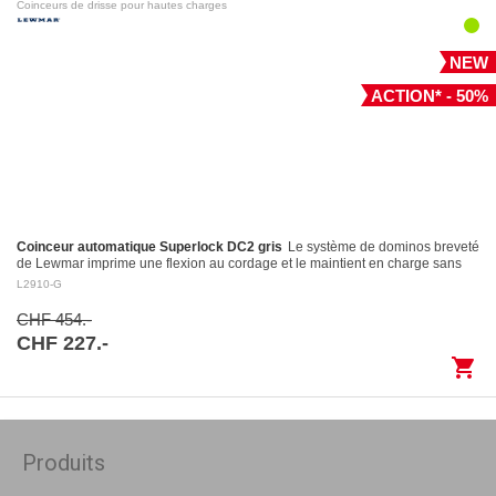
Coinceurs de drisse pour hautes charges
NEW
ACTION* - 50%
Coinceur automatique Superlock DC2 gris
Le système de dominos breveté
de Lewmar imprime une flexion au cordage et le maintient en charge sans
l’endommager Largage contrôlé: le levier…
L2910-G
CHF 454.-
CHF 227.-
shopping_cart
Produits