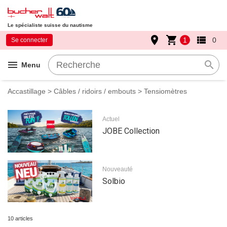
Le spécialiste suisse du nautisme
place
shopping_cart
view_list
1
0
Se connecter
menu
search
Menu
Accastillage
>
Câbles / ridoirs / embouts
> Tensiomètres
Actuel
JOBE Collection
Nouveauté
Solbio
10 articles