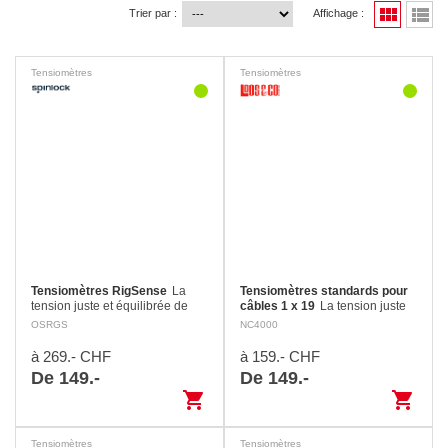
view_module
view_list
Trier par :
Affichage :
Tensiomètres
Tensiomètres
Tensiomètres RigSense
La
Tensiomètres standards pour
tension juste et équilibrée de
câbles 1 x 19
La tension juste
l’haubanage est extrêmement
et équilibrée de l’haubanage sur
OSRGS
NC4000
importante. Le tensiomètre Rig
un voilier est extrêmement
Sense de Spinlock affiche les
importante. Beaucoup de
à 269.- CHF
à 159.- CHF
valeurs en kg et…
navigateurs négligent de
De 149.-
De 149.-
contrôler ce point…
shopping_cart
shopping_cart
Tensiomètres
Tensiomètres