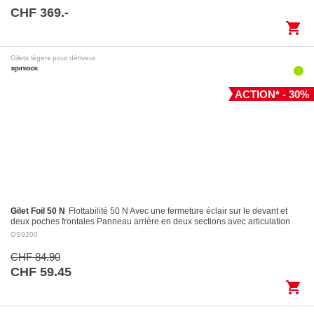
CHF 369.-
shopping_cart
Gilets légers pour dériveur
ACTION* - 30%
Gilet Foil 50 N
Flottabilité 50 N Avec une fermeture éclair sur le devant et
deux poches frontales Panneau arrière en deux sections avec articulation
pour des…
OS9200
CHF 84.90
CHF 59.45
shopping_cart