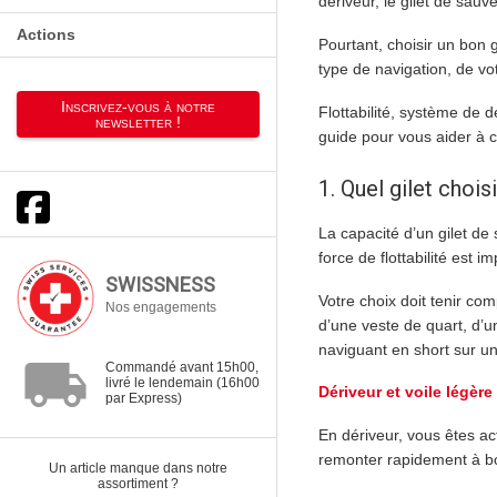
dériveur, le gilet de sau
Actions
Pourtant, choisir un bon 
type de navigation, de v
Inscrivez-vous à notre
Flottabilité, système de 
newsletter !
guide pour vous aider à ch
1. Quel gilet chois
La capacité d’un gilet d
force de flottabilité est i
SWISSNESS
Votre choix doit tenir c
Nos engagements
d’une veste de quart, d’
naviguant en short sur un
local_shipping
Commandé avant 15h00,
livré le lendemain (16h00
Dériveur et voile légère |
par Express)
En dériveur, vous êtes a
remonter rapidement à b
Un article manque dans notre
assortiment ?