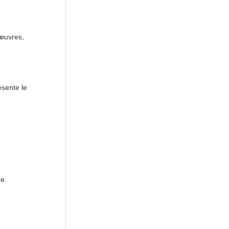
nœuvres,
sente le
re.