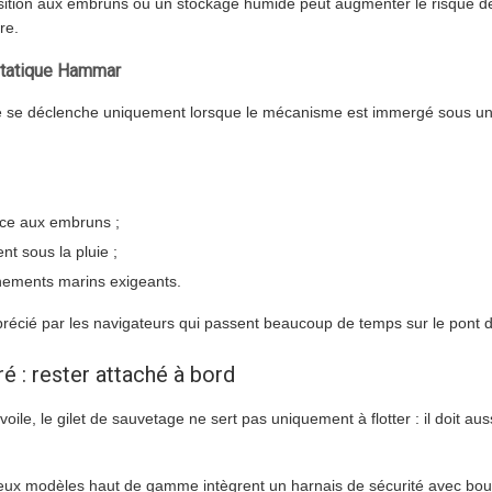
position aux embruns ou un stockage humide peut augmenter le risque d
re.
tatique Hammar
e se déclenche uniquement lorsque le mécanisme est immergé sous un
nce aux embruns ;
t sous la pluie ;
nements marins exigeants.
pprécié par les navigateurs qui passent beaucoup de temps sur le pont d’
ré : rester attaché à bord
voile, le gilet de sauvetage ne sert pas uniquement à flotter : il doit aus
eux modèles haut de gamme intègrent un harnais de sécurité avec bou