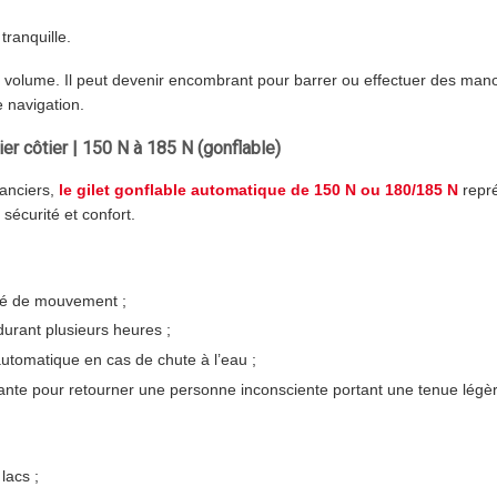
tranquille.
on volume. Il peut devenir encombrant pour barrer ou effectuer des ma
 navigation.
ier côtier | 150 N à 185 N (gonflable)
sanciers,
le gilet gonflable automatique de 150 N ou 180/185 N
repré
sécurité et confort.
rté de mouvement ;
durant plusieurs heures ;
tomatique en cas de chute à l’eau ;
fisante pour retourner une personne inconsciente portant une tenue légè
 lacs ;