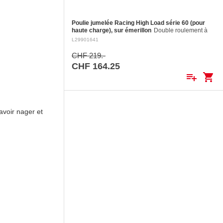
Poulie jumelée Racing High Load série 60 (pour
haute charge), sur émerillon
Double roulement à
billes en torlon, joues en aluminium fraisé, réa en
L29901641
aluminium fraisé Ø 60 mm. Réa en aluminium: ø 60
mm Pour cordages jusqu'à:…
CHF 219.-
CHF 164.25
playlist_add
shopping_cart
savoir nager et