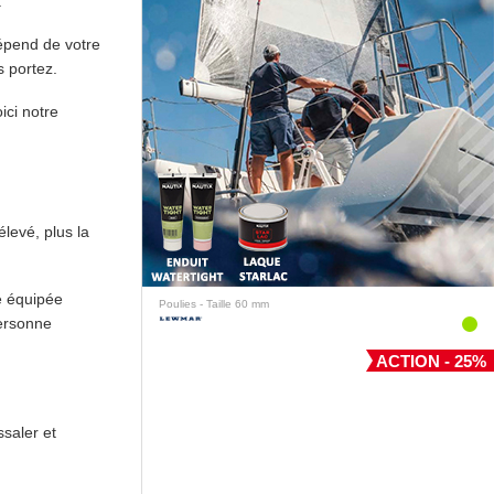
.
dépend de votre
s portez.
ici notre
levé, plus la
e équipée
Poulies - Taille 60 mm
personne
ACTION - 25%
saler et