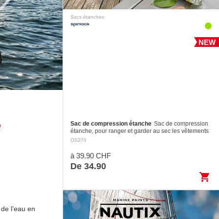
Sacs étanches
NEW
e
Sac de compression étanche
Sac de compression
étanche, pour ranger et garder au sec les vêtements
dans un sac de voyage. Léger et polyvalent, avec
OS270
fermeture Roll-Top et…
à 39.90 CHF
De 34.90
shopping_cart
 de l’eau en