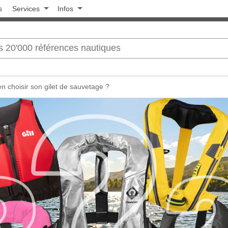
s
Services
Infos
 choisir son gilet de sauvetage ?