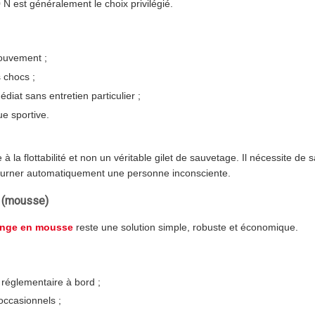
N est généralement le choix privilégié.
ouvement ;
s chocs ;
iat sans entretien particulier ;
e sportive.
 à la flottabilité et non un véritable gilet de sauvetage. Il nécessite de 
ourner automatiquement une personne inconsciente.
N (mousse)
range en mousse
reste une solution simple, robuste et économique.
églementaire à bord ;
occasionnels ;