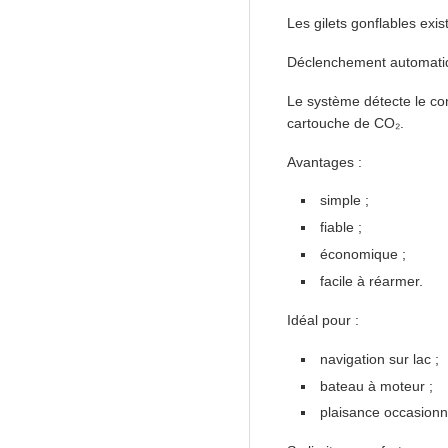
Les gilets gonflables ex
Déclenchement automatique
Le système détecte le cont
cartouche de CO₂.
Avantages :
simple ;
fiable ;
économique ;
facile à réarmer.
Idéal pour :
navigation sur lac ;
bateau à moteur ;
plaisance occasionn