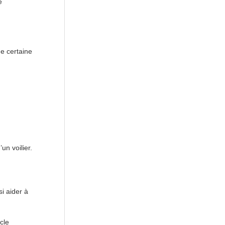
e
e certaine
un voilier.
si aider à
cle