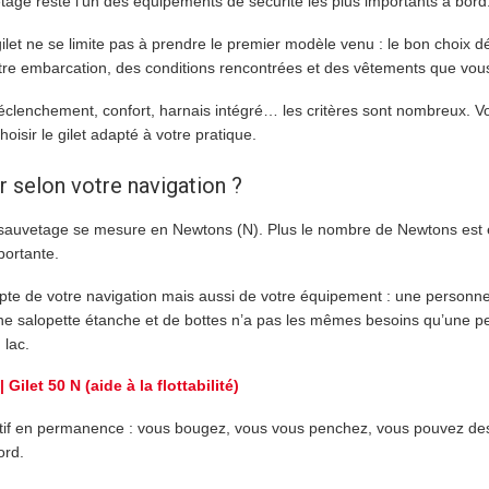
vetage reste l’un des équipements de sécurité les plus importants à bord
gilet ne se limite pas à prendre le premier modèle venu : le bon choix 
otre embarcation, des conditions rencontrées et des vêtements que vou
déclenchement, confort, harnais intégré… les critères sont nombreux. Vo
oisir le gilet adapté à votre pratique.
ir selon votre navigation ?
e sauvetage se mesure en Newtons (N). Plus le nombre de Newtons est é
mportante.
ompte de votre navigation mais aussi de votre équipement : une personn
une salopette étanche et de bottes n’a pas les mêmes besoins qu’une 
 lac.
 Gilet 50 N (aide à la flottabilité)
ctif en permanence : vous bougez, vous vous penchez, vous pouvez des
ord.