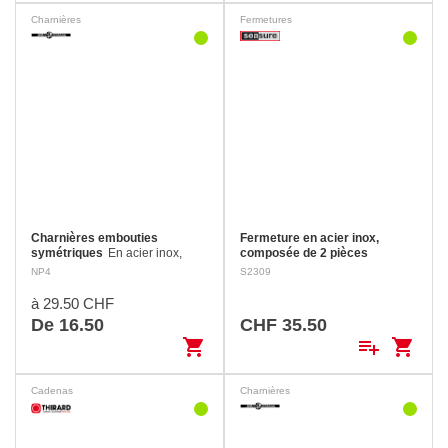
Charnières
Fermetures
Charnières embouties
Fermeture en acier inox,
symétriques
En acier inox,
composée de 2 pièces
fixation par vis fraisées à tête
Lorsqu’elle est fermée, les vis
NP4
S2309
bombée.
de fixations sont dissimulées par
la partie rabattue, donc
à 29.50 CHF
inaccessibles. Trou de
De 16.50
CHF 35.50
cadenas: Ø 9 mm Longueur…
shopping_cart
playlist_add
shopping_cart
Cadenas
Charnières