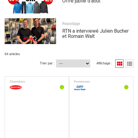
Offre jubilé d'août
Reportage
RTN a interviewé Julien Bucher
et Romain Walt
64 articles
view_module
view_list
Trier par :
Affichage :
Charnières
Fermetures