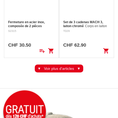
Fermeture en acier inox,
Set de 3 cadenas MACH 3,
composée de 2 pièces
laiton chromé
Corps en laiton
Lorsqu'elle est fermée, les vis de
nickelé monobloc. Anse en acier
S2315
TD29
fixation sont dissimulées par la
inoxydable. Double ancrage par
partie rabattue, donc
pênes. Joint d’étanchéité. 2
inaccessibles. Trou de cadenas:
clés en acier nickelé pour
CHF 30.50
CHF 62.90
Ø 12 mm Longueur…
chaque…
playlist_add
shopping_cart
shopping_cart
Voir plus d'articles