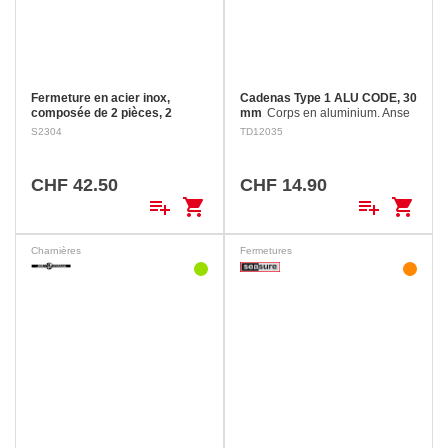
Fermeture en acier inox,
Cadenas Type 1 ALU CODE, 30
composée de 2 pièces, 2
mm
Corps en aluminium. Anse
butées caoutchouc
en acier nickelé. 3
S2304
TD12035
Lorsqu'elles sont fermées, les
combinaisons de chiffres
vis de fixation sont dissimulées
réglables. 1000 combinaisons
par la partie rabattue, donc
possibles. Utilisation à
CHF 42.50
CHF 14.90
inaccessibles. Trou de cadenas:
l'intérieur.
playlist_add
shopping_cart
playlist_add
shopping_cart
Ø 6 mm Longueur…
Charnières
Fermetures