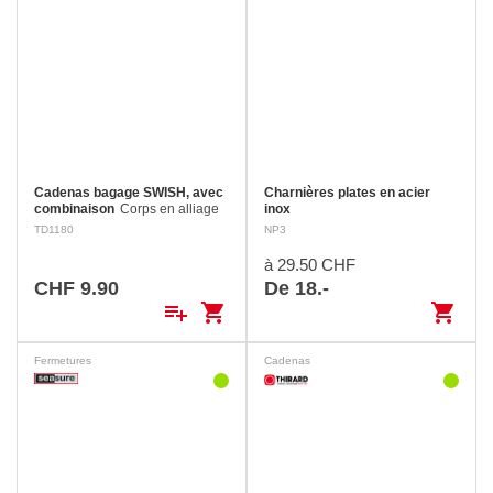
Cadenas bagage SWISH, avec
Charnières plates en acier
combinaison
Corps en alliage
inox
moulé. 3 combinaisons de
TD1180
NP3
chiffres réglables. 1000
combinaisons possibles.
à 29.50 CHF
CHF 9.90
De 18.-
playlist_add
shopping_cart
shopping_cart
Fermetures
Cadenas