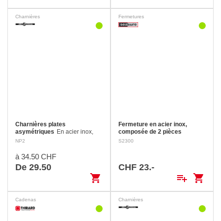
Charnières
Fermetures
Charnières plates
Fermeture en acier inox,
asymétriques
En acier inox,
composée de 2 pièces
fixation par vis fraisées à tête
Lorsqu’elle est fermée, les vis
NP2
S2300
bombée.
de fixations sont dissimulées par
la partie rabattue, donc
à 34.50 CHF
inaccessibles. Trou de cadenas:
De 29.50
CHF 23.-
Ø 6 mm Longueur…
shopping_cart
playlist_add
shopping_cart
Cadenas
Charnières