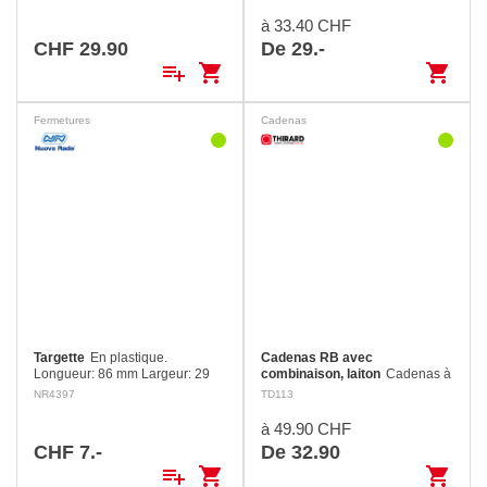
Mention d’avertissement :
bombée.
DANGERMentions de danger :
à 33.40 CHF
H222 Aérosol extrêmement
CHF 29.90
De 29.-
inflammable. H229 Récipient
playlist_add
shopping_cart
shopping_cart
sous…
Fermetures
Cadenas
Targette
En plastique.
Cadenas RB avec
Longueur: 86 mm Largeur: 29
combinaison, laiton
Cadenas à
mm Hauteur: 13 mm
combinaison avec boîtier en
NR4397
TD113
laiton moulé et anse en acier
inoxydable.
à 49.90 CHF
CHF 7.-
De 32.90
playlist_add
shopping_cart
shopping_cart