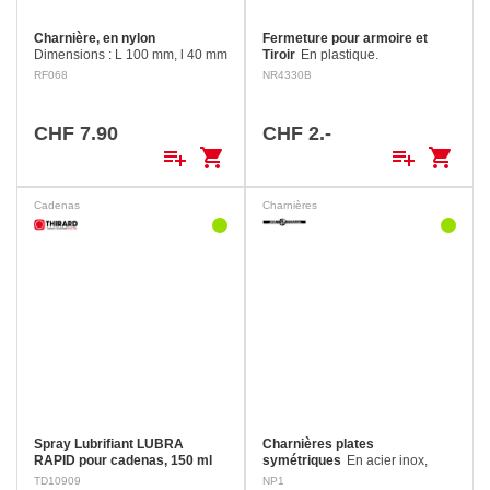
Charnière, en nylon
Fermeture pour armoire et
Dimensions : L 100 mm, l 40 mm
Tiroir
En plastique.
(20+20), H 13 mm Epaisseur : 4
RF068
NR4330B
mm Fixation : 8 vis Ø 4 mm
CHF 7.90
CHF 2.-
playlist_add
shopping_cart
playlist_add
shopping_cart
Cadenas
Charnières
Spray Lubrifiant LUBRA
Charnières plates
RAPID pour cadenas, 150 ml
symétriques
En acier inox,
Fiche de données de sécurité
fixation par vis fraisées à tête
TD10909
NP1