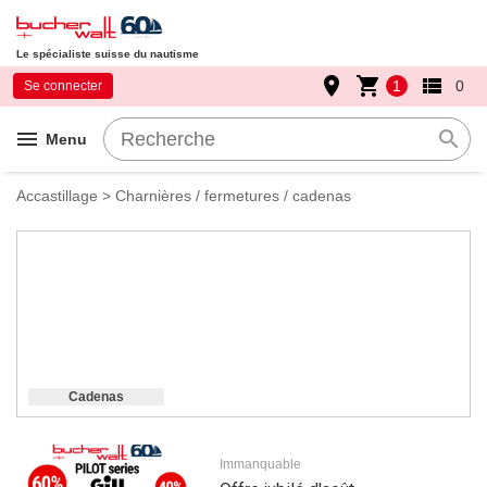
Le spécialiste suisse du nautisme
place
shopping_cart
view_list
1
0
Se connecter
menu
search
Menu
Accastillage
> Charnières / fermetures / cadenas
Cadenas
Immanquable