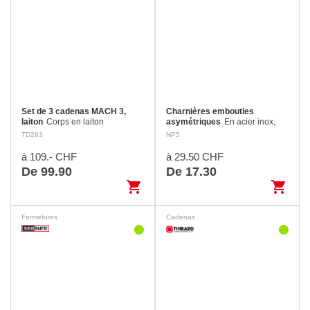
Set de 3 cadenas MACH 3,
Charnières embouties
laiton
Corps en laiton
asymétriques
En acier inox,
monobloc. Anse en acier
fixation par vis fraisées à tête
TD283
NP5
inoxydable. Double ancrage par
bombée.
pênes. Joint d’étanchéité.
à 109.- CHF
à 29.50 CHF
De 99.90
De 17.30
shopping_cart
shopping_cart
Fermetures
Cadenas