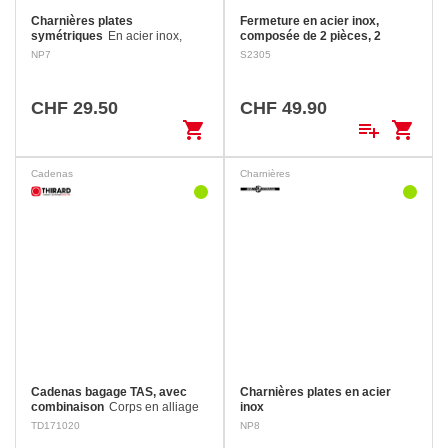
Charnières plates
Fermeture en acier inox,
symétriques
En acier inox,
composée de 2 pièces, 2
fixation par vis fraisées à tête
butées caoutchouc
NP7
S2305
bombée.
Lorsqu’elles sont fermées, les
vis de fixations sont dissimulées
par la partie rabattue, donc
CHF 29.50
CHF 49.90
inaccessibles. Trou de cadenas:
shopping_cart
playlist_add
shopping_cart
Ø 6 mm Longueur…
Cadenas
Charnières
Cadenas bagage TAS, avec
Charnières plates en acier
combinaison
Corps en alliage
inox
moulé, Anse en acier nickelé.
TD171020
NP8
Ideal pour bagage.