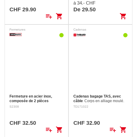
à 34.- CHF
CHF 29.90
De 29.50
playlist_add
shopping_cart
shopping_cart
Fermetures
Cadenas
Fermeture en acier inox,
Cadenas bagage TAS, avec
composée de 2 pièces
câble
Corps en alliage moulé.
Lorsqu’elle est fermée, les vis
Câble acier nickelé, Ø 3 mm,
S2308
TD171022
de fixations sont dissimulées par
longueur 125 mm. 3
la partie rabattue, donc
combinaisons de chiffres
inaccessibles. Trou de
réglables. 1000 combinaisons
CHF 32.50
CHF 32.90
cadenas: Ø 9 mm Longueur…
possibles. …
playlist_add
shopping_cart
playlist_add
shopping_cart