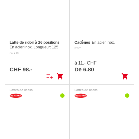
Latte de ridoir à 26 positions
Cadènes
En acier inox.
En acier inox. Longueur: 125
RFCI
mm Axe: 6 mm Ajustable, avec
S2710
base renforcée et un axe rapide.
à 11.- CHF
CHF 98.-
De 6.80
playlist_add
shopping_cart
shopping_cart
Lattes de ridoirs
Lattes de ridoirs