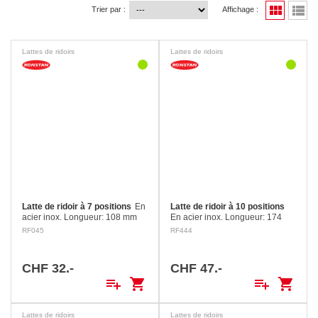
view_module
view_list
Trier par :
Affichage :
Lattes de ridoirs
Lattes de ridoirs
Latte de ridoir à 7 positions
En
Latte de ridoir à 10 positions
acier inox. Longueur: 108 mm
En acier inox. Longueur: 174
Axe: ø 6.4 mm Ajustable de 12 à
mm Axe: 6.4 mm Axe avec
RF045
RF444
90 mm
languette d’arrêt à ressort
Ajustable de 44 à 157 mm
CHF 32.-
CHF 47.-
playlist_add
shopping_cart
playlist_add
shopping_cart
Lattes de ridoirs
Lattes de ridoirs