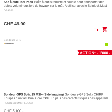
Sac à outil Tool Pack
Boîte à outils robuste et souple pour transporter des
objets volumineux lors de travaux sur le mât. À utiliser avec le Spinlock Mast
Pro.
OS9266
CHF 49.90
playlist_add
shopping_cart
Sondeurs-GPS
ACTION* - 1'000.-
Sondeur-GPS Solix 15 MSI+ (Side Imaging)
Sondeurs-GPS Solix CHIRP
Equipés d’un fast Dual Core CPU. En plus des caractéristiques des appareils
Helix, entre autres le puissant système…
HUSOLIX15MSIPLUSG3
CHF 5'100.-