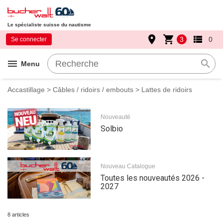
Le spécialiste suisse du nautisme
place
shopping_cart
view_list
3
0
Se connecter
menu
search
Menu
Accastillage
>
Câbles / ridoirs / embouts
> Lattes de ridoirs
Nouveauté
Solbio
Nouveau Catalogue
Toutes les nouveautés 2026 -
2027
8 articles