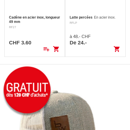
Cadène en acier inox, longueur
Latte percées
En acier inox.
49 mm
RFLP
RF27
à 48.- CHF
CHF 3.60
De 24.-
playlist_add
shopping_cart
shopping_cart