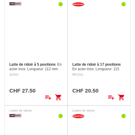
Latte de ridoir à 5 positions
En
Latte de ridoir à 17 positions
acier inox. Longueur: 112 mm
En acier inox. Longueur: 115
Axe: 4.8 mm Ajustable de 60 à
mm Axe: 4.8 mm Avec système
S2541
RF2331
95 mm.
de retenue unique, qui réduit
ainsi le risque de lâcher le câble
lors d’un réglage.…
CHF 27.50
CHF 20.50
playlist_add
shopping_cart
playlist_add
shopping_cart
Lattes de ridoirs
Lattes de ridoirs