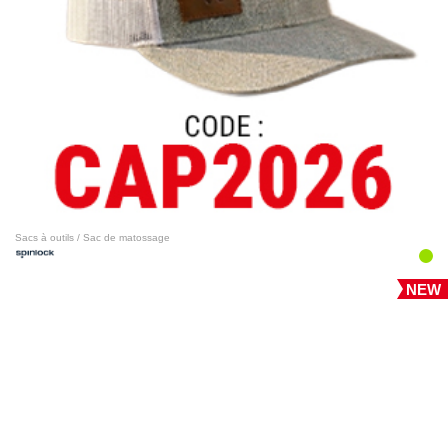
Sacs à outils / Sac de matossage
NEW