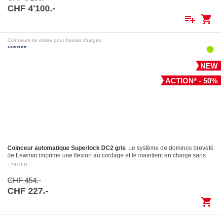
CHF 4'100.-
playlist_add
shopping_cart
Coinceurs de drisse pour hautes charges
NEW
ACTION* - 50%
Coinceur automatique Superlock DC2 gris
Le système de dominos breveté
de Lewmar imprime une flexion au cordage et le maintient en charge sans
l’endommager Largage contrôlé: le levier…
L2910-G
CHF 454.-
CHF 227.-
shopping_cart