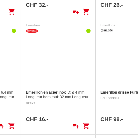
CHF 32.-
CHF 26.-
shopping_cart
playlist_add
shopping_cart
Emerillons
Emerillons
ø 6.4 mm
Emerillon en acier inox
D: ø 4 mm
Emerillon drisse Fur
Longueur
Longueur hors-tout: 32 mm Longueur
SN53933301
B: 12 mm
int. A 6 mm Longueur int. B: 6 mm C:
RF576
: 700 kg
10 mm Charge de rupture: 350 kg
CHF 16.-
CHF 98.-
ylist_add
shopping_cart
playlist_add
shopping_cart