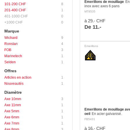
Emerillons de mouillage
En
101-200 CHF
8
inox avec axes 6 pans
201-400 CHF
1
MT8535
401-1000 CHF
0
à 29.- CHF
+1000 CHF
0
De 11.-
Marque
Wichard
9
Ronstan
4
Emerillons
FOB
3
Marinetech
1
Selden
1
Offres
Articles en action
1
Nouveautés
1
Diamètre
Axe 10mm
3
Axe 11mm
1
Emerillons de mouillage av
Axe 5mm
1
oeil
En acier galvanisé.
Axe 6mm
1
FB5431
Axe 7mm
1
à 16.- CHF
Axe 8mm
3