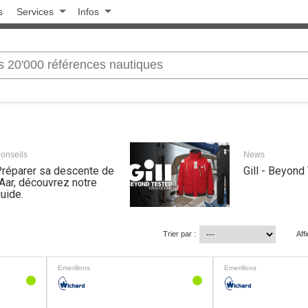
s
Services
Infos
onseils
News
réparer sa descente de
Gill - Beyond
'Aar, découvrez notre
uide.
Trier par :
Aff
Emerillons
Emerillons