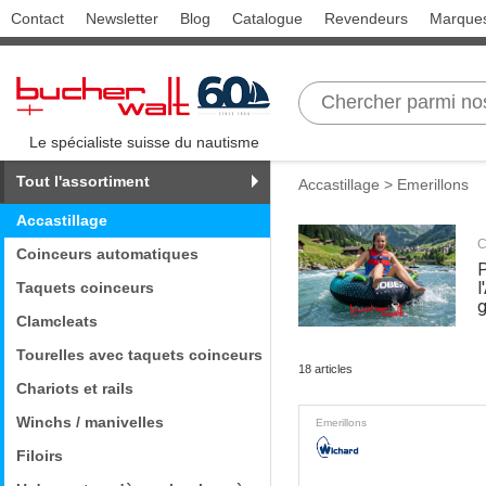
Contact
Newsletter
Blog
Catalogue
Revendeurs
Marque
Le spécialiste suisse du nautisme
Tout l'assortiment
Accastillage
> Emerillons
Accastillage
C
Coinceurs automatiques
P
l
Taquets coinceurs
g
Clamcleats
Tourelles avec taquets coinceurs
18 articles
Chariots et rails
Winchs / manivelles
Emerillons
Filoirs