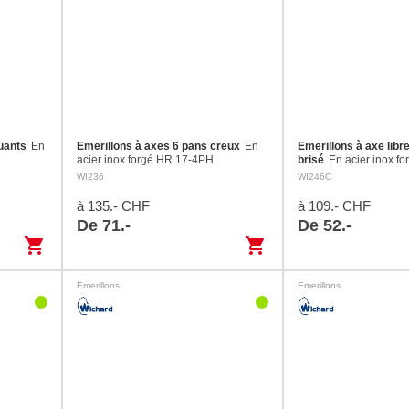
uants
En
Emerillons à axes 6 pans creux
En
Emerillons à axe libr
acier inox forgé HR 17-4PH
brisé
En acier inox f
WI236
WI246C
à 135.- CHF
à 109.- CHF
De 71.-
De 52.-
shopping_cart
shopping_cart
Emerillons
Emerillons