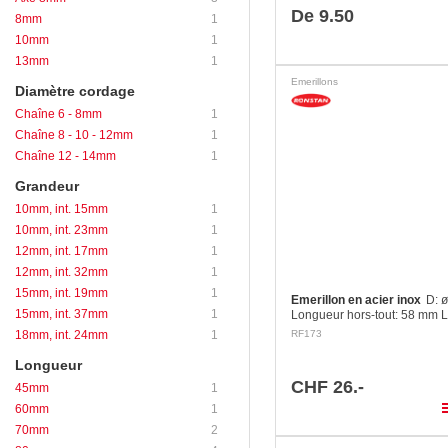
De 9.50
8mm
1
10mm
1
13mm
1
Emerillons
Diamètre cordage
Chaîne 6 - 8mm
1
Chaîne 8 - 10 - 12mm
1
Chaîne 12 - 14mm
1
Grandeur
10mm, int. 15mm
1
10mm, int. 23mm
1
12mm, int. 17mm
1
12mm, int. 32mm
1
15mm, int. 19mm
1
Emerillon en acier inox
D: 
15mm, int. 37mm
1
Longueur hors-tout: 58 mm 
int. A: 12 mm Longueur int. 
18mm, int. 24mm
1
RF173
C: 15 mm Charge de rupture
Longueur
CHF 26.-
45mm
1
pla
60mm
1
70mm
2