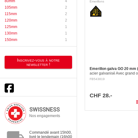
80mm
4
Emerillons
105mm
2
115mm
2
120mm
2
125mm
1
130mm
1
150mm
1
Inscrivez-vous à notre
newsletter !
Emerillon galva GO 20 mm
acier galvanisé Avec grand o
FB543819
CHF 28.-
pla
SWISSNESS
Nos engagements
local_shipping
Commandé avant 15h00,
livré le lendemain (16h00