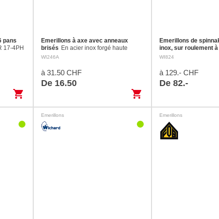
 6 pans
Emerillons à axe avec anneaux
Emerillons de spinna
HR 17-4PH
brisés
En acier inox forgé haute
inox, sur roulement à 
résistance Axes à anneau brisé.
acier inox haute résis
WI246A
WI824
à 31.50 CHF
à 129.- CHF
De 16.50
De 82.-
shopping_cart
shopping_cart
Emerillons
Emerillons