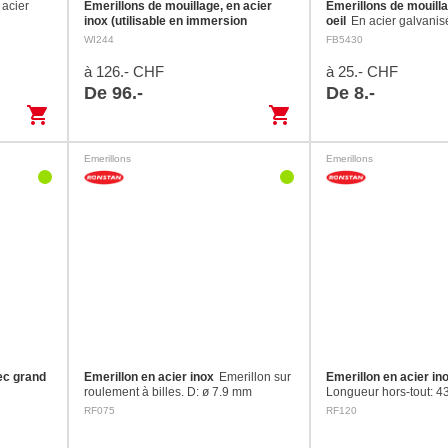
 acier
Emerillons de mouillage, en acier
Emerillons de mouilla
inox (utilisable en immersion
oeil
En acier galvanis
permanente)
Forgé en acier haute
WI244
FB5430
résistance (17-4PH).
à 126.- CHF
à 25.- CHF
De 96.-
De 8.-
shopping_cart
shopping_cart
Emerillons
Emerillons
ec grand
Emerillon en acier inox
Emerillon sur
Emerillon en acier in
roulement à billes. D: ø 7.9 mm
Longueur hors-tout: 
Longueur hors-tout: 76 mm Longueur
int. A: 9 mm Longueur 
RF075
RF120
int. A: 16 mm Longueur int. B: 16 mm
12 mm Charge de rupt
C: 17 mm Charge de rupture:…