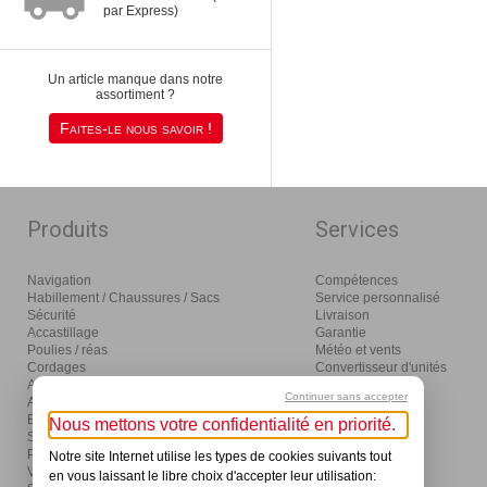
par Express)
Un article manque dans notre
assortiment ?
Faites-le nous savoir !
Produits
Services
Navigation
Compétences
Habillement / Chaussures / Sacs
Service personnalisé
Sécurité
Livraison
Accastillage
Garantie
Poulies / réas
Météo et vents
Cordages
Convertisseur d'unités
Amarrage / mouillage / moteurs
Glossaire
Continuer sans accepter
Aménagement
Distribution
Eclairage / électricité
Nous mettons votre confidentialité en priorité.
Sanitaires / pompes
Produits d'entretien
Notre site Internet utilise les types de cookies suivants tout
Visser / coller / outils
en vous laissant le libre choix d'accepter leur utilisation: