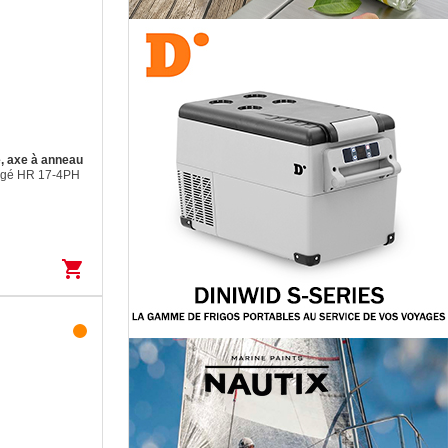
e, axe à anneau
orgé HR 17-4PH
shopping_cart