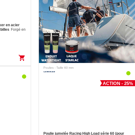
ker en acier
billes
Forgé en
tance (17-4 PH).
shopping_cart
Poulies - Taille 60 mm
ACTION - 25%
Poulie jumelée Racing High Load série 60 (pour