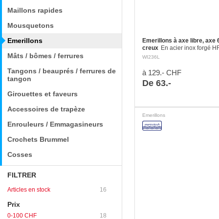
Maillons rapides
Mousquetons
Emerillons
Emerillons à axe libre, axe
creux
En acier inox forgé 
Mâts / bômes / ferrures
WI236L
Tangons / beauprés / ferrures de
à 129.- CHF
tangon
De 63.-
Girouettes et faveurs
Accessoires de trapèze
Emerillons
Enrouleurs / Emmagasineurs
Crochets Brummel
Cosses
FILTRER
Articles en stock
16
Prix
0-100 CHF
18