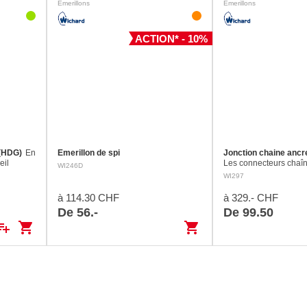
Emerillons
Emerillons
ACTION* - 10%
 (HDG)
En
Emerillon de spi
Jonction chaine ancr
eil
Les connecteurs chaî
WI246D
Wichard facilitent le
WI297
d’ancrage, en particul
de l’ancre. Ils position
à 114.30 CHF
à 329.- CHF
automatiquement…
De 56.-
De 99.50
ylist_add
shopping_cart
shopping_cart