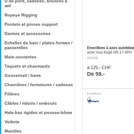
U de pont, cadènes, boulons à
œil
Ropeye Rigging
Pontets et pinces support
Daviers et accessoires
Echelles de bain / plates-formes /
passerelles
Emerillons à axes autobloq
acier inox forgé HR 17-4PH
Main-courantes
WI246B
Taquets et chaumards
à 125.- CHF
De 59.-
Gouvernail / barre
Charnières / fermetures / cadenas
Filières
Emerillons
Câbles / ridoirs / embouts
Hale-bas rigides et pousse-bôme
Voilerie
Manilles