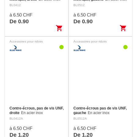
BL0412
BL0512
à 6.50 CHF
à 6.50 CHF
De 0.90
De 0.90
shopping_cart
shopping_cart
Accessoires pour ridoirs
Accessoires pour ridoirs
Contre-écrous, pas de vis UNF,
Contre-écrous pas de vis UNF,
droite
En acier inox
gauche
En acier inox
BL0412A
BL0512A
à 6.50 CHF
à 6.50 CHF
De 1.20
De 1.20