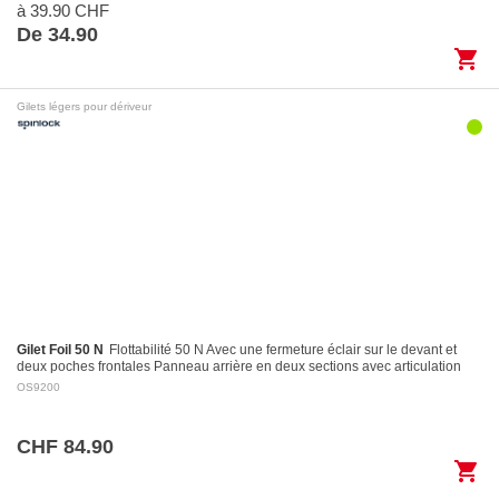
à 39.90 CHF
De 34.90
shopping_cart
Gilets légers pour dériveur
Gilet Foil 50 N
Flottabilité 50 N Avec une fermeture éclair sur le devant et
deux poches frontales Panneau arrière en deux sections avec articulation
pour des…
OS9200
CHF 84.90
shopping_cart