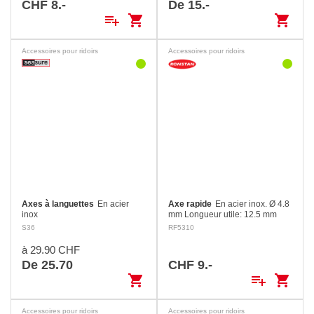
CHF 8.-
De 15.-
playlist_add
shopping_cart
shopping_cart
Accessoires pour ridoirs
Accessoires pour ridoirs
Axes à languettes
En acier
Axe rapide
En acier inox. Ø 4.8
inox
mm Longueur utile: 12.5 mm
S36
RF5310
à 29.90 CHF
De 25.70
CHF 9.-
shopping_cart
playlist_add
shopping_cart
Accessoires pour ridoirs
Accessoires pour ridoirs