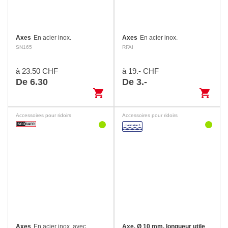
Axes
En acier inox.
Axes
En acier inox.
SN165
RFAI
à 23.50 CHF
à 19.- CHF
De 6.30
De 3.-
shopping_cart
shopping_cart
Accessoires pour ridoirs
Accessoires pour ridoirs
Axes
En acier inox, avec
Axe, Ø 10 mm, longueur utile