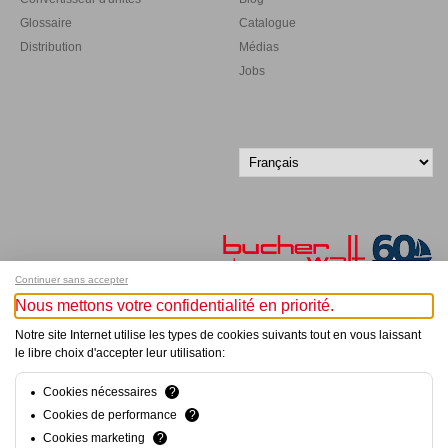
Glossaire
Catalogue
Distribution
Médias
Jobs
Continuer sans accepter
Nous mettons votre confidentialité en priorité.
Inscrivez-vous à notre newsletter !
Notre site Internet utilise les types de cookies suivants tout en vous laissant
le libre choix d'accepter leur utilisation:
© Bucher+Walt 2011-2026
Tous droits réservés - Informations non contractuelles
Cookies nécessaires
?
Conditions générales
Cookies de performance
?
Politique de Confidentialité
Cookies marketing
?