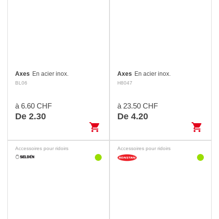
Axes
En acier inox.
Axes
En acier inox.
BL06
H8047
à 6.60 CHF
à 23.50 CHF
De 2.30
De 4.20
shopping_cart
shopping_cart
Accessoires pour ridoirs
Accessoires pour ridoirs