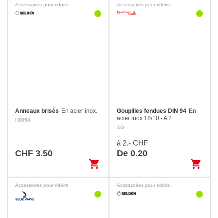
Accessoires pour ridoirs
Accessoires pour ridoirs
Anneaux brisés
En acier inox.
Goupilles fendues DIN 94
En
acier inox 18/10 - A 2
H8058
XG
à 2.- CHF
CHF 3.50
De 0.20
shopping_cart
shopping_cart
Accessoires pour ridoirs
Accessoires pour ridoirs