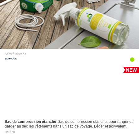
Sacs étanches
NEW
Sac de compression étanche
Sac de compression étanche, pour ranger et
garder au sec les vêtements dans un sac de voyage. Léger et polyvalent,
avec fermeture Roll-Top et…
OS270