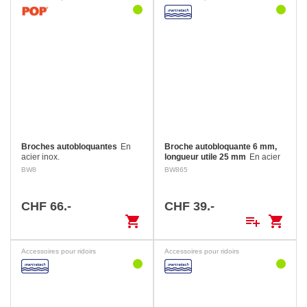
Broches autobloquantes
En
Broche autobloquante 6 mm,
acier inox.
longueur utile 25 mm
En acier
inox.
BW8
BW865
CHF 66.-
CHF 39.-
shopping_cart
playlist_add
shopping_cart
Accessoires pour ridoirs
Accessoires pour ridoirs