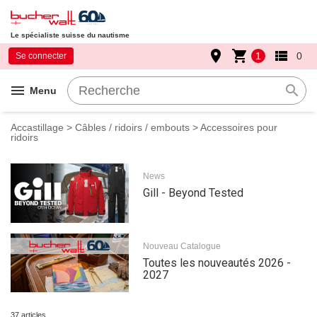
Le spécialiste suisse du nautisme
place
shopping_cart
view_list
1
0
Se connecter
menu
search
Menu
Accastillage
>
Câbles / ridoirs / embouts
> Accessoires pour
ridoirs
News
Gill - Beyond Tested
Nouveau Catalogue
Toutes les nouveautés 2026 -
2027
37 articles