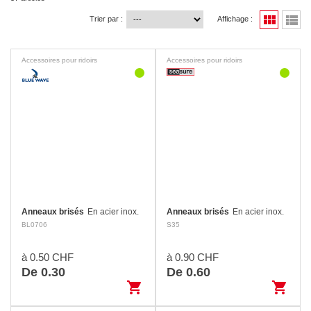
view_module
view_list
Trier par :
Affichage :
Accessoires pour ridoirs
Accessoires pour ridoirs
Anneaux brisés
En acier inox.
Anneaux brisés
En acier inox.
BL0706
S35
à 0.50 CHF
à 0.90 CHF
De 0.30
De 0.60
shopping_cart
shopping_cart