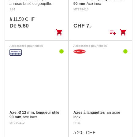
anneau brisé ou goupille.
90 mm
Axe inox
S34
MT279410
à 11.50 CHF
De 5.60
CHF 7.-
shopping_cart
playlist_add
shopping_cart
Accessoires pour ridoirs
Accessoires pour ridoirs
Axe, Ø 12 mm, longueur utile
Axes à languettes
En acier
90 mm
Axe inox
inox.
MT279412
RF11
à 20.- CHF