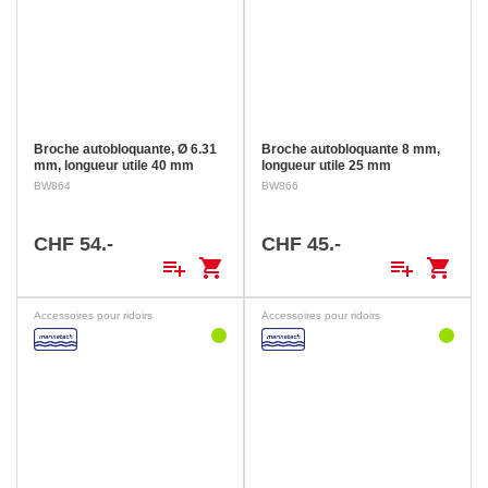
Broche autobloquante, Ø 6.31
Broche autobloquante 8 mm,
mm, longueur utile 40 mm
longueur utile 25 mm
BW864
BW866
CHF 54.-
CHF 45.-
playlist_add
shopping_cart
playlist_add
shopping_cart
Accessoires pour ridoirs
Accessoires pour ridoirs