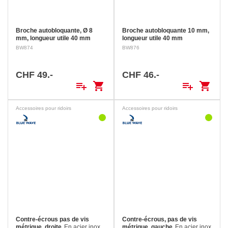
Broche autobloquante, Ø 8
Broche autobloquante 10 mm,
mm, longueur utile 40 mm
longueur utile 40 mm
BW874
BW876
CHF 49.-
CHF 46.-
playlist_add
shopping_cart
playlist_add
shopping_cart
Accessoires pour ridoirs
Accessoires pour ridoirs
Contre-écrous pas de vis
Contre-écrous, pas de vis
métrique, droite
En acier inox
métrique, gauche
En acier inox