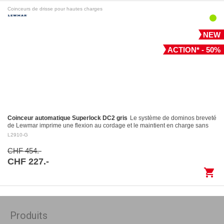
Coinceurs de drisse pour hautes charges
NEW
ACTION* - 50%
Coinceur automatique Superlock DC2 gris
Le système de dominos breveté
de Lewmar imprime une flexion au cordage et le maintient en charge sans
l’endommager Largage contrôlé: le levier…
L2910-G
CHF 454.-
CHF 227.-
shopping_cart
Produits