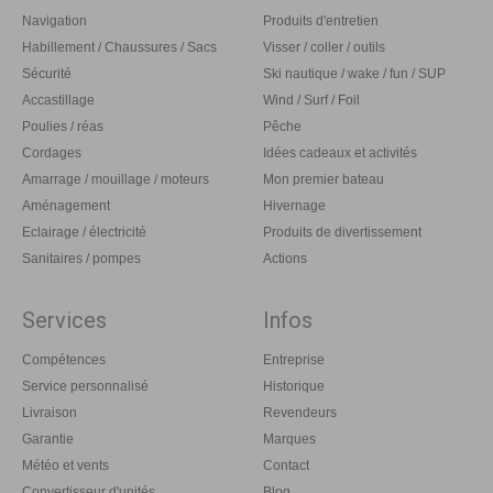
Navigation
Produits d'entretien
Habillement / Chaussures / Sacs
Visser / coller / outils
Sécurité
Ski nautique / wake / fun / SUP
Accastillage
Wind / Surf / Foil
Poulies / réas
Pêche
Cordages
Idées cadeaux et activités
Amarrage / mouillage / moteurs
Mon premier bateau
Aménagement
Hivernage
Eclairage / électricité
Produits de divertissement
Sanitaires / pompes
Actions
Services
Infos
Compétences
Entreprise
Service personnalisé
Historique
Livraison
Revendeurs
Garantie
Marques
Météo et vents
Contact
Convertisseur d'unités
Blog