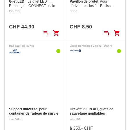
Gilet LED
Le gilet LED
Pavillon de protêt
Pour
Running de CONNECT est le
dériveurs et lestés. En tissu
compagnon idéal pour vos
polyester, fixation par bande
GOLED
BB86
activités en plein air au
velcro. Dimensions: 14 x 20 cm
crépuscule et dans l'obscurité.
Ce gilet…
CHF 44.90
CHF 8.50
playlist_add
shopping_cart
playlist_add
shopping_cart
Radeaux de survie
Gilets gonflables 275 N - 300 N
Support universel pour
Crewfit 290 N XD, gilets de
container de radeau de survie
sauvetage gonflables
Support inox 316 L réglable,
automatiques avec harnais
TC27462
CS9255
s'adapte à tous les radeaux.
Flottabilité haute performance
Positions de montage :
de 290 N (env. 29 kg) pour plus
à 359.- CHF