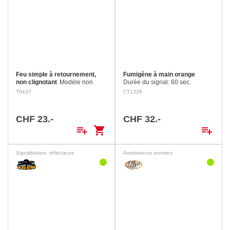
Feu simple à retournement,
Fumigène à main orange
non clignotant
Modèle non
Durée du signal: 60 sec.
clignotant. Se redresse
Dimensions: Longueur 240
T0437
CT1326
automatiquement et commence
mm, Ø 30 mm Couleur: orange
à fonctionner Alimentation par 4
piles Mono LR20 de 1.5 V (non
CHF 23.-
CHF 32.-
incluses).
playlist_add
shopping_cart
playlist_add
Signalisation, réflecteurs
Avertisseurs sonores