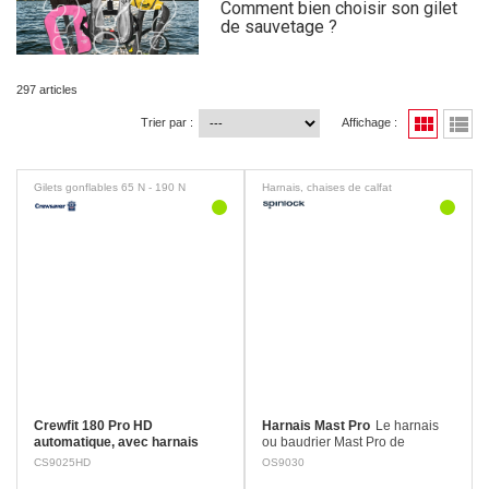
Comment bien choisir son gilet
de sauvetage ?
297 articles
view_module
view_list
Trier par :
Affichage :
Gilets gonflables 65 N - 190 N
Harnais, chaises de calfat
Crewfit 180 Pro HD
Harnais Mast Pro
Le harnais
automatique, avec harnais
ou baudrier Mast Pro de
Gilets de sauvetage gonflables
Spinlock est conçu pour une
CS9025HD
OS9030
Crewfit 180 PRO Le premier
utilisation dans le gréement.