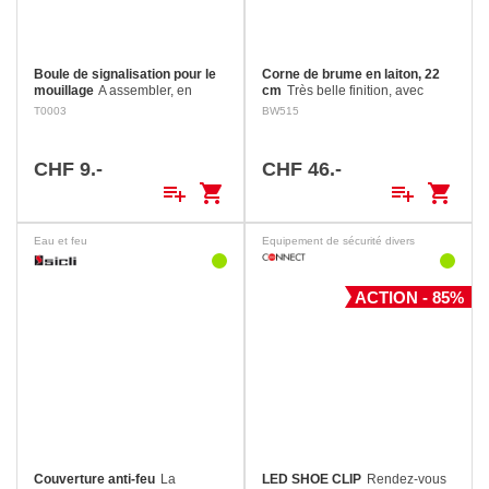
Boule de signalisation pour le
Corne de brume en laiton, 22
mouillage
A assembler, en
cm
Très belle finition, avec
matière plastique noire
anneaux de fixation. Longueur:
T0003
BW515
incassable. Diamètre: 300 mm
22 cm
Poids: 420 g
CHF 9.-
CHF 46.-
playlist_add
shopping_cart
playlist_add
shopping_cart
Eau et feu
Equipement de sécurité divers
ACTION - 85%
Couverture anti-feu
La
LED SHOE CLIP
Rendez-vous