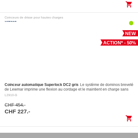
shopping_cart
Coinceurs de drisse pour hautes charges
NEW
ACTION* - 50%
Coinceur automatique Superlock DC2 gris
Le système de dominos breveté
de Lewmar imprime une flexion au cordage et le maintient en charge sans
l’endommager Largage contrôlé: le levier…
L2910-G
CHF 454.-
CHF 227.-
shopping_cart