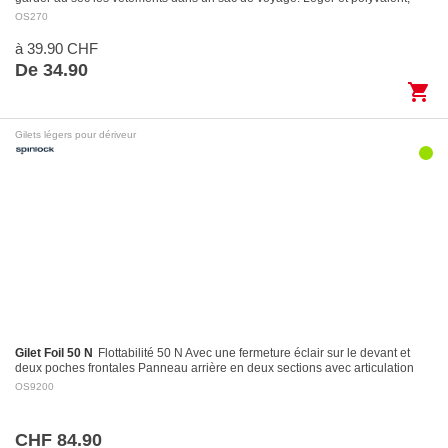
avec fermeture Roll-Top et…
OS270
à 39.90 CHF
De 34.90
shopping_cart
Gilets légers pour dériveur
Gilet Foil 50 N
Flottabilité 50 N Avec une fermeture éclair sur le devant et
deux poches frontales Panneau arrière en deux sections avec articulation
pour des…
OS9200
CHF 84.90