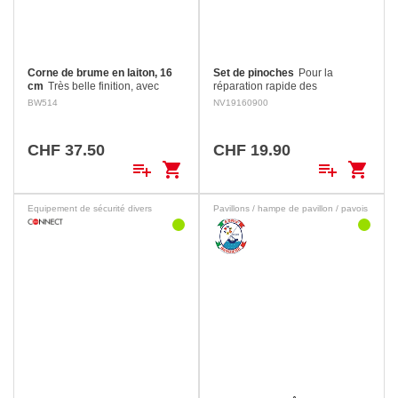
Corne de brume en laiton, 16
Set de pinoches
Pour la
cm
Très belle finition, avec
réparation rapide des
anneaux de fixation. Longueur:
infiltrations. 10 pinoches de
BW514
NV19160900
16 cm
diamètres 8 à 38 mm.
CHF 37.50
CHF 19.90
playlist_add
shopping_cart
playlist_add
shopping_cart
Equipement de sécurité divers
Pavillons / hampe de pavillon / pavois