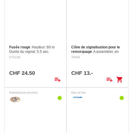
Fusée rouge
Hauteur: 60 m
Cône de signalisation pour le
Durée du signal: 5.5 sec.
remorquage
A assembler, en
Luminosité: 10’000 Candela
matière plastique noire.
CT1228
T0004
Dimensions: Longueur 160
Hauteur: 470 mm Poids: 360 g
mm, Ø 20 mm (protection Ø 45
mm) Couleur: rouge
CHF 24.50
CHF 13.-
playlist_add
playlist_add
shopping_cart
Avertisseurs sonores
Eau et feu