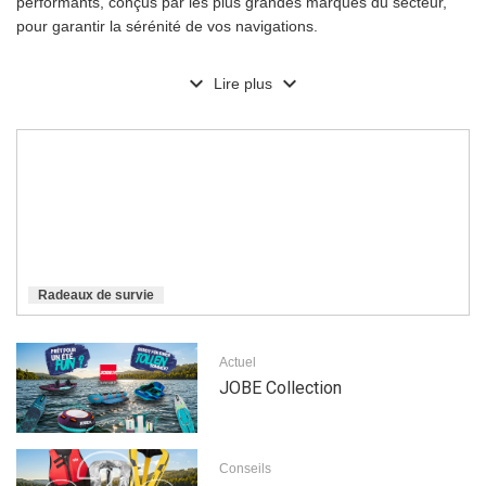
performants, conçus par les plus grandes marques du secteur,
pour garantir la sérénité de vos navigations.
expand_more
expand_more
Lire plus
Radeaux de survie
Actuel
JOBE Collection
Conseils