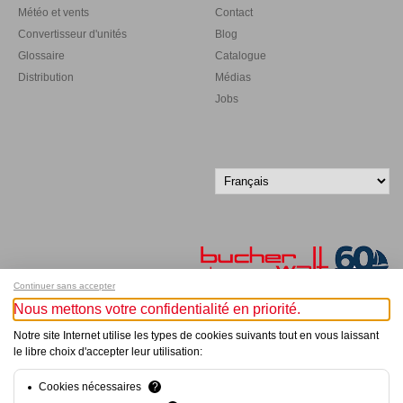
Météo et vents
Contact
Convertisseur d'unités
Blog
Glossaire
Catalogue
Distribution
Médias
Jobs
Continuer sans accepter
Nous mettons votre confidentialité en priorité.
Inscrivez-vous à notre newsletter !
Notre site Internet utilise les types de cookies suivants tout en vous laissant
le libre choix d'accepter leur utilisation:
© Bucher+Walt 2011-2026
Tous droits réservés - Informations non contractuelles
Cookies nécessaires
?
Conditions générales