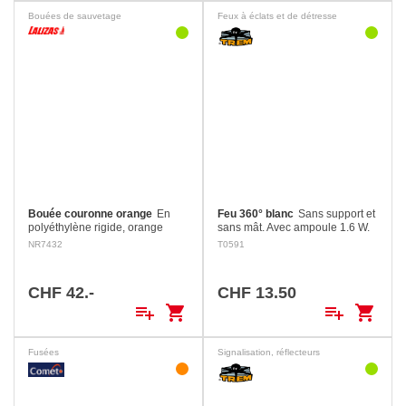
Bouées de sauvetage
Feux à éclats et de détresse
Bouée couronne orange
En
Feu 360° blanc
Sans support et
polyéthylène rigide, orange
sans mât. Avec ampoule 1.6 W.
Dimensions: Extérieur: Ø 57 cm
Alimentation par 3 piles Mono
NR7432
T0591
Intérieur: Ø 37 cm Flottabilité 10
LR20 de 1.5 V (non incluses).
kg
CHF 42.-
CHF 13.50
playlist_add
shopping_cart
playlist_add
shopping_cart
Fusées
Signalisation, réflecteurs