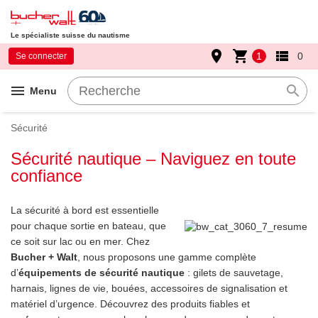
Le spécialiste suisse du nautisme
place
shopping_cart
view_list
1
0
Se connecter
menu
search
Menu
Sécurité
Sécurité nautique – Naviguez en toute
confiance
La sécurité à bord est essentielle
pour chaque sortie en bateau, que
ce soit sur lac ou en mer. Chez
Bucher + Walt
, nous proposons une gamme complète
d’
équipements de sécurité nautique
: gilets de sauvetage,
harnais, lignes de vie, bouées, accessoires de signalisation et
matériel d’urgence. Découvrez des produits fiables et