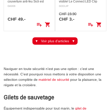
couverture anti-feu Sicli est
visible! Le Connect LED Clip
destinée à étouffer un feu avant
pour chaussures vous offre une
DA006
GOCLIP
qu’il ne prenne de l’ampleur ou
protection maximale lors de vos
pour sauver une personne en
activités extérieures au
CHF 19.90
feu. Norme EN1869.…
crépuscule et…
CHF 49.-
CHF 3.-
playlist_add
shopping_cart
playlist_add
shopping_cart
Voir plus d'articles
Naviguer en toute sécurité n’est pas une option : c’est une
nécessité. C’est pourquoi nous mettons à votre disposition une
sélection complète de
matériel de sécurité
pour la plaisance, la
régate et la croisière.
Gilets de sauvetage
Équipement indispensable pour tout marin, le
gilet de