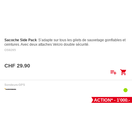
Sacoche Side Pack
S’adapte sur tous les gilets de sauvetage gonflables et
ceintures. Avec deux attaches Velcro double sécurité.
OS9265
CHF 29.90
playlist_add
shopping_cart
Sondeurs-GPS
ACTION* - 1'000.-