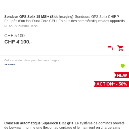
Sondeur-GPS Solix 15 MSI+ (Side Imaging)
Sondeurs-GPS Solix CHIRP
Equipés d’un fast Dual Core CPU. En plus des caractéristiques des appareils
Helix, entre autres le puissant système…
HUSOLIX15MSIPLUSG3
CHF 5'100.-
CHF 4'100.-
playlist_add
shopping_cart
Coinceurs de drisse pour hautes charges
NEW
ACTION* - 50%
Coinceur automatique Superlock DC2 gris
Le système de dominos breveté
de Lewmar imprime une flexion au cordage et le maintient en charge sans