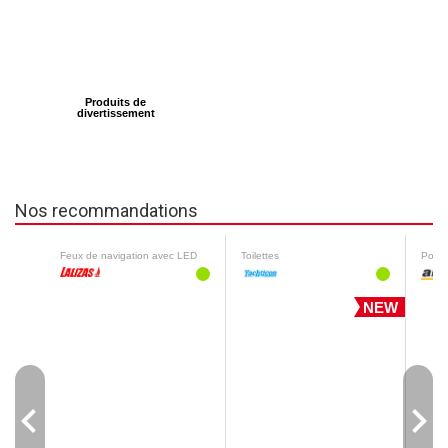
Produits de
divertissement
Nos recommandations
Feux de navigation avec LED
Toilettes
Pouli
NEW
navigate_before
navigate_next