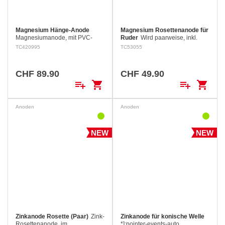
Magnesium Hänge-Anode
Magnesium Rosettenanode für
Magnesiumanode, mit PVC-
Ruder
Wird paarweise, inkl.
ummanteltem Edelstahlkabel mit
Schrauben geliefert.
TC420995
TC53055
Erdungsöse. Die Anode sollte
regelmäßig gereinigt werden,
damit sie ihre Wirksamkeit
CHF 89.90
CHF 49.90
behält.
playlist_add
shopping_cart
playlist_add
shopping_cart
Anoden
Anoden
NEW
NEW
Zinkanode Rosette (Paar)
Zink-
Zinkanode für konische Welle
Rosettenanode, im
*]:pointer-events-auto