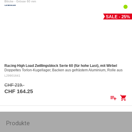
Blöcke - Grösse 60 mm
SALE - 25%
Racing High Load Zwillingsblock Serie 60 (für hohe Last), mit Wirbel
Doppeltes Torlon-Kugellager, Backen aus gefrästem Aluminium, Rolle aus
gefrästem Aluminium Ø 60 mm. Aluminiumrollen: ø 60 mm Für Tau bis: ø 12
L29901641
mm…
CHF 219.-
CHF 164.25
playlist_add
shopping_cart
Produkte