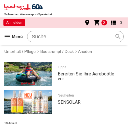
Schweizer Wassersport-Spezialist
place
shopping_cart
view_list
3
0
Anmelden
menu
search
Menü
Unterhalt / Pflege
>
Bootsrumpf / Deck
> Anoden
Tipps
Bereiten Sie Ihre Aareböötle
vor
Neuheiten
SENSOLAR
10 Artikel