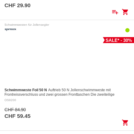
CHF 29.90
playlist_add
shopping_cart
Schwimmwesten für Jollensegler
SALE* - 30%
Schwimmweste Foil 50 N
Auftrieb 50 N Jollenschwimmweste mit
Frontreissverschluss und zwei grossen Fronttaschen Die zweiteilige
Konstruktion des Rückenteils garantiert…
OS9200
CHF 84.90
CHF 59.45
shopping_cart