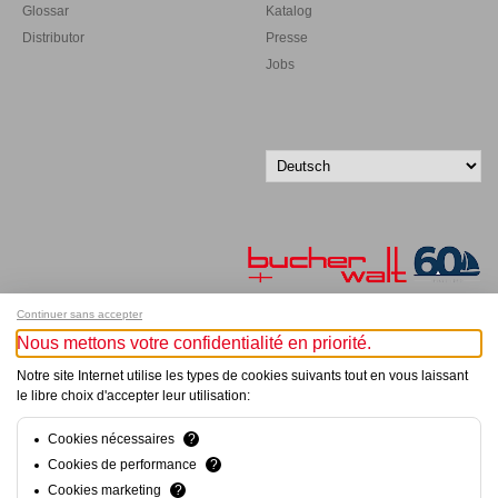
Glossar
Katalog
Distributor
Presse
Jobs
Continuer sans accepter
Nous mettons votre confidentialité en priorité.
Melde dich für unseren Newsletter an!
Notre site Internet utilise les types de cookies suivants tout en vous laissant
le libre choix d'accepter leur utilisation:
© Bucher+Walt 2011-2026
Alle Rechte vorbehalten
Allgemeine Geschäftsbedingungen
Cookies nécessaires
?
Datenschutzerklärung
Cookies de performance
?
Einwilligungseinstellungen
Cookies marketing
?