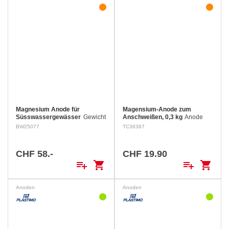
Magnesium Anode für
Magensium-Anode zum
Süsswassergewässer
Gewicht
Anschweißen, 0,3 kg
Anode
(kg): 0,7 kg Gesamtlänge: 229
zum Anschweißen, verzinktes
BW25077
TC38387
Millimeter Länge des
Stahlband
Anodenkörpers: 153 Millimeter
Breite: 83 Millimeter Tiefe: 41
CHF 58.-
CHF 19.90
Millimeter Bolzengröße:…
playlist_add
shopping_cart
playlist_add
shopping_cart
Anoden
Anoden