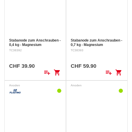
Stabanode zum Anschrauben -
Stabanode zum Anschrauben -
0,4 kg - Magnesium
0,7 kg - Magnesium
TC38392
TC38393
CHF 39.90
CHF 59.90
playlist_add
shopping_cart
playlist_add
shopping_cart
Anoden
Anoden