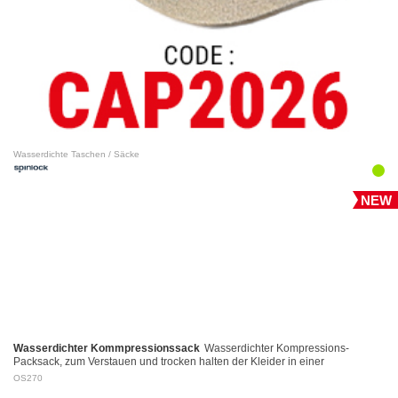
Wasserdichte Taschen / Säcke
NEW
Wasserdichter Kommpressionssack
Wasserdichter Kompressions-
Packsack, zum Verstauen und trocken halten der Kleider in einer
Reisetasche. Leicht und universell einsetzbar mi…
OS270