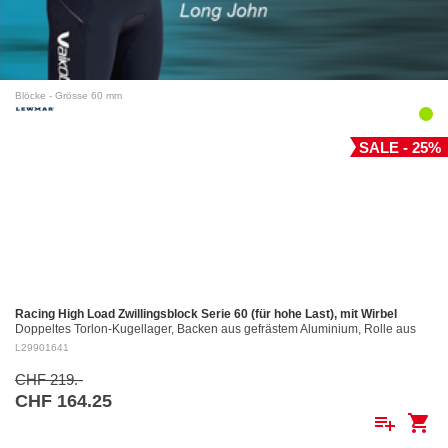
Blöcke - Grösse 60 mm
SALE - 25%
Racing High Load Zwillingsblock Serie 60 (für hohe Last), mit Wirbel
Doppeltes Torlon-Kugellager, Backen aus gefrästem Aluminium, Rolle aus
gefrästem Aluminium Ø 60 mm. Aluminiumrollen: ø 60 mm Für Tau bis: ø 12
L29901641
mm…
CHF 219.-
CHF 164.25
playlist_add
shopping_cart