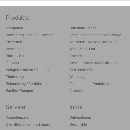
Produkte
Navigation
Unterhalt / Pflege
Bekleidung / Schuhe / Taschen
Schrauben / Kleben / Werkzeuge
Sicherheit
Wasserski / Wake / Fun / SUP
Beschläge
Wind / Surf / Foil
Blöcke / Rollen
Fischen
Tauwerk
Geschenkideen und Aktivitäten
Anlegen / Ankern / Motoren
Mein erstes Schiff
Einrichtung
Winterlager
Beleuchtung / Bordelektrik
Entertainment-Produkten
Sanitär / Pumpen
Aktionen
Service
Infos
Kompetenzen
Unternehmen
Dienstleistungen nach mass
Geschichte