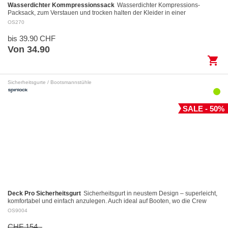
Wasserdichter Kommpressionssack
Wasserdichter Kompressions-
Packsack, zum Verstauen und trocken halten der Kleider in einer
Reisetasche. Leicht und universell einsetzbar mi…
OS270
bis 39.90 CHF
Von 34.90
shopping_cart
Sicherheitsgurte / Bootsmannstühle
SALE - 50%
Deck Pro Sicherheitsgurt
Sicherheitsgurt in neustem Design – superleicht,
komfortabel und einfach anzulegen. Auch ideal auf Booten, wo die Crew
dauernd angeklinkt ist.…
OS9004
CHF 154.-