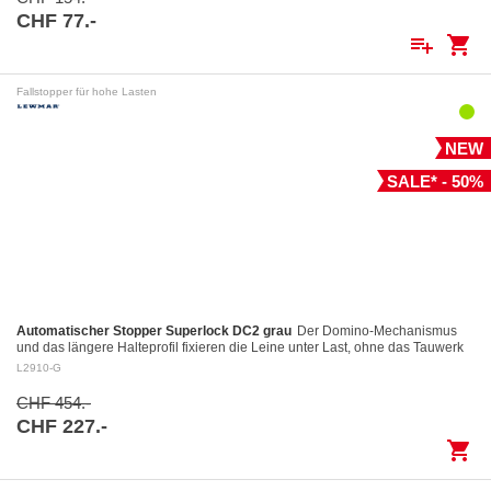
CHF 77.-
playlist_add
shopping_cart
Fallstopper für hohe Lasten
NEW
SALE* - 50%
Automatischer Stopper Superlock DC2 grau
Der Domino-Mechanismus
und das längere Halteprofil fixieren die Leine unter Last, ohne das Tauwerk
aufzuscheuern Kontrolliertes Fieren: Das…
L2910-G
CHF 454.-
CHF 227.-
shopping_cart