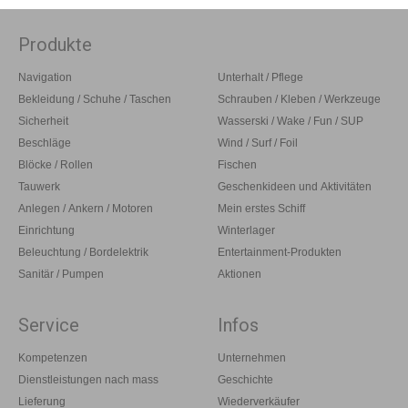
Produkte
Navigation
Unterhalt / Pflege
Bekleidung / Schuhe / Taschen
Schrauben / Kleben / Werkzeuge
Sicherheit
Wasserski / Wake / Fun / SUP
Beschläge
Wind / Surf / Foil
Blöcke / Rollen
Fischen
Tauwerk
Geschenkideen und Aktivitäten
Anlegen / Ankern / Motoren
Mein erstes Schiff
Einrichtung
Winterlager
Beleuchtung / Bordelektrik
Entertainment-Produkten
Sanitär / Pumpen
Aktionen
Service
Infos
Kompetenzen
Unternehmen
Dienstleistungen nach mass
Geschichte
Lieferung
Wiederverkäufer