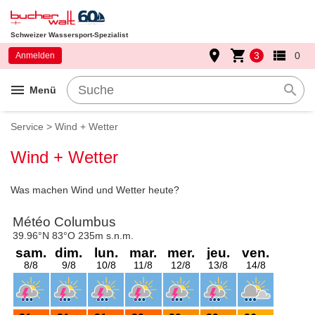
Schweizer Wassersport-Spezialist
place
shopping_cart
view_list
3
0
Anmelden
menu
search
Menü
Service > Wind + Wetter
Wind + Wetter
Was machen Wind und Wetter heute?