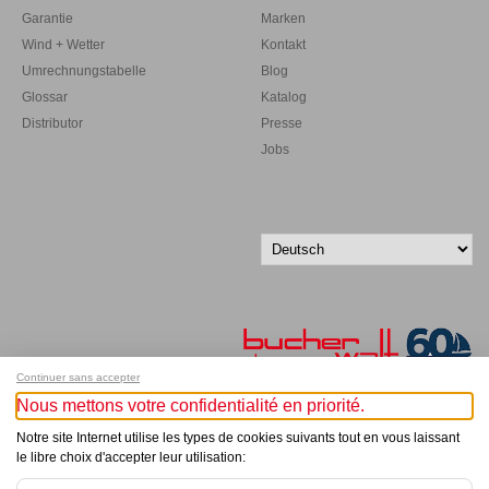
Garantie
Marken
Wind + Wetter
Kontakt
Umrechnungstabelle
Blog
Glossar
Katalog
Distributor
Presse
Jobs
Continuer sans accepter
Nous mettons votre confidentialité en priorité.
Melde dich für unseren Newsletter an!
Notre site Internet utilise les types de cookies suivants tout en vous laissant
le libre choix d'accepter leur utilisation:
© Bucher+Walt 2011-2026