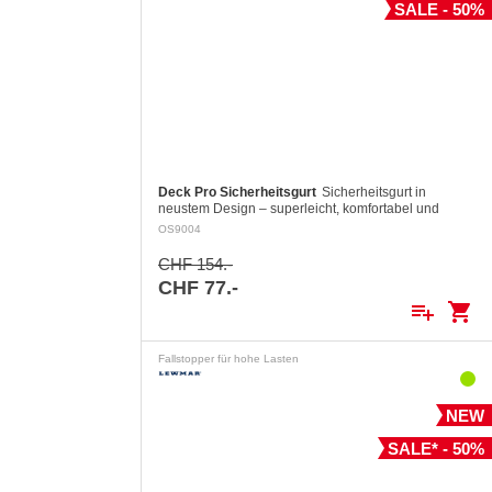
SALE - 50%
Deck Pro Sicherheitsgurt
Sicherheitsgurt in
neustem Design – superleicht, komfortabel und
einfach anzulegen. Auch ideal auf Booten, wo die
OS9004
Crew dauernd angeklinkt ist.…
CHF 154.-
CHF 77.-
playlist_add
shopping_cart
Fallstopper für hohe Lasten
NEW
SALE* - 50%