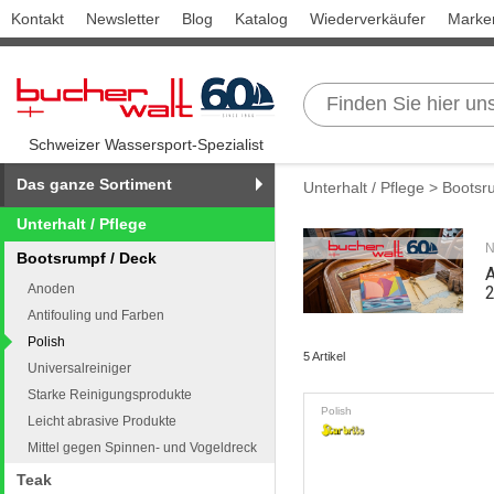
Kontakt
Newsletter
Blog
Katalog
Wiederverkäufer
Marke
Schweizer Wassersport-Spezialist
Das ganze Sortiment
Unterhalt / Pflege
>
Bootsr
Unterhalt / Pflege
N
Bootsrumpf / Deck
A
Anoden
Antifouling und Farben
Polish
5 Artikel
Universalreiniger
Starke Reinigungsprodukte
Polish
Leicht abrasive Produkte
Mittel gegen Spinnen- und Vogeldreck
Teak