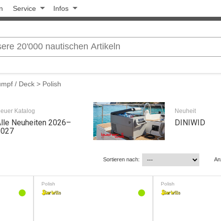
n
Service
Infos
umpf / Deck
> Polish
euer Katalog
Neuheit
lle Neuheiten 2026–
DINIWID
2027
Sortieren nach:
An
Polish
Polish