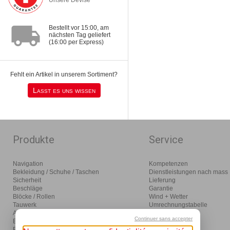
local_shipping
Bestellt vor 15:00, am
nächsten Tag geliefert
(16:00 per Express)
Fehlt ein Artikel in unserem Sortiment?
Lasst es uns wissen
Produkte
Service
Navigation
Kompetenzen
Bekleidung / Schuhe / Taschen
Dienstleistungen nach mass
Sicherheit
Lieferung
Beschläge
Garantie
Blöcke / Rollen
Wind + Wetter
Tauwerk
Umrechnungstabelle
Anlegen / Ankern / Motoren
Glossar
Continuer sans accepter
Einrichtung
Distributor
Beleuchtung / Bordelektrik