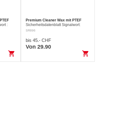
 PTEF
Premium Cleaner Wax mit PTEF
ort :
Sicherheitsdatenblatt Signalwort:
s
Keine H412 Schädlich für
SR896
gen bei
Wasserorganismen, mit langfristiger
Wirkung. EUH208 Enthält Enthält
bis 45.- CHF
Reaktionsmasse…
Von 29.90
shopping_cart
shopping_cart