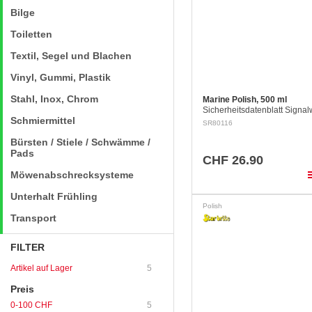
Bilge
Toiletten
Textil, Segel und Blachen
Vinyl, Gummi, Plastik
Stahl, Inox, Chrom
Marine Polish, 500 ml
Sicherheitsdatenblatt Signalw
Schmiermittel
Achtung H315 Verursacht
SR80116
Hautreizungen. H412 Schädli
Bürsten / Stiele / Schwämme /
Wasserorganismen, mit langfr
Wirkung.…
Pads
CHF 26.90
pla
Möwenabschrecksysteme
Unterhalt Frühling
Polish
Transport
FILTER
Artikel auf Lager
5
Preis
0-100 CHF
5