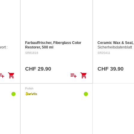
Farbauffrischer, Fiberglass Color
Ceramic Wax & Seal,
ort :
Restorer, 500 ml
Sicherheitsdatenblatt 
Sicherheitsdatenblatt Signalwörtern :
Achtung H319 Verurs
SR81816
SR20411
ch für
Achtung H315 Verursacht
Augenreizung. …
istiger
Hautreizungen. H412 Schädlich für
Wasserorganismen, mit langfristiger
CHF 29.90
CHF 39.90
Wirkung. …
ylist_add
shopping_cart
playlist_add
shopping_cart
Polish