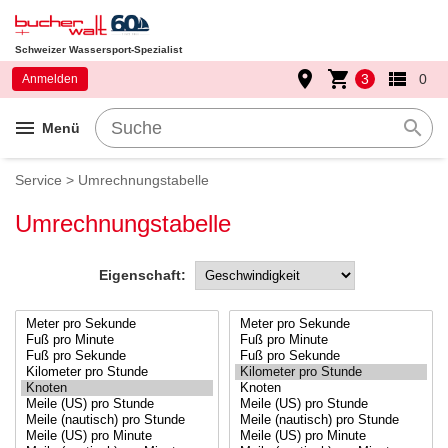
Schweizer Wassersport-Spezialist
place
shopping_cart
view_list
3
0
Anmelden
menu
search
Menü
Service > Umrechnungstabelle
Umrechnungstabelle
Eigenschaft: