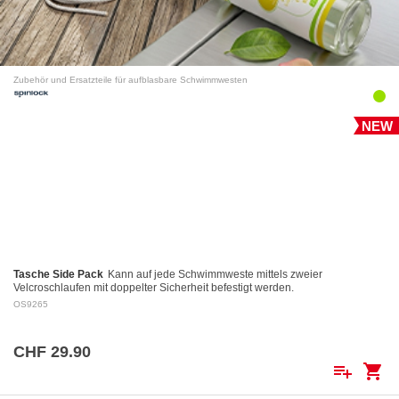
Zubehör und Ersatzteile für aufblasbare Schwimmwesten
NEW
Tasche Side Pack
Kann auf jede Schwimmweste mittels zweier
Velcroschlaufen mit doppelter Sicherheit befestigt werden.
OS9265
CHF 29.90
playlist_add
shopping_cart