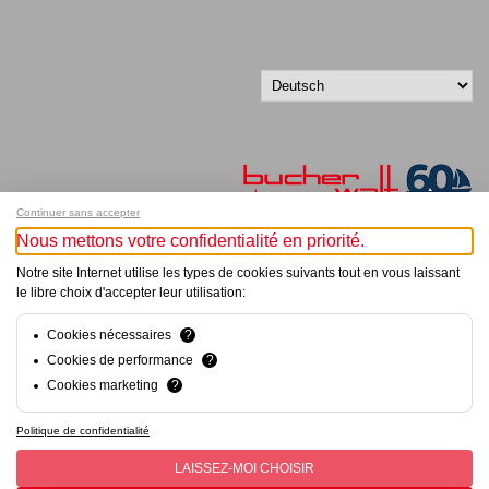
Continuer sans accepter
Nous mettons votre confidentialité en priorité.
Melde dich für unseren Newsletter an!
Notre site Internet utilise les types de cookies suivants tout en vous laissant
le libre choix d'accepter leur utilisation:
© Bucher+Walt 2011-2026
Alle Rechte vorbehalten
Cookies nécessaires
?
Allgemeine Geschäftsbedingungen
Cookies de performance
?
Datenschutzerklärung
Cookies marketing
?
Konzept und Realisation:
hsolutions.ch
Politique de confidentialité
LAISSEZ-MOI CHOISIR