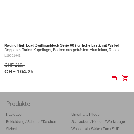
Racing High Load Zwillingsblock Serie 60 (für hohe Last), mit Wirbel
Doppeltes Torlon-Kugellager, Backen aus gefrästem Aluminium, Rolle aus
gefrästem Aluminium Ø 60 mm. Aluminiumrollen: ø 60 mm Für Tau bis: ø 12
L29901641
mm…
CHF 219.-
CHF 164.25
playlist_add
shopping_cart
Produkte
Navigation
Unterhalt / Pflege
Bekleidung / Schuhe / Taschen
Schrauben / Kleben / Werkzeuge
Sicherheit
Wasserski / Wake / Fun / SUP