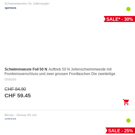
Schwimmwesten für Jollensegler
SALE* - 30%
Schwimmweste Foil 50 N
Auftrieb 50 N Jollenschwimmweste mit
Frontreissverschluss und zwei grossen Fronttaschen Die zweiteilige
Konstruktion des Rückenteils garantiert…
OS9200
CHF 84.90
CHF 59.45
shopping_cart
Blöcke - Grösse 60 mm
SALE - 25%