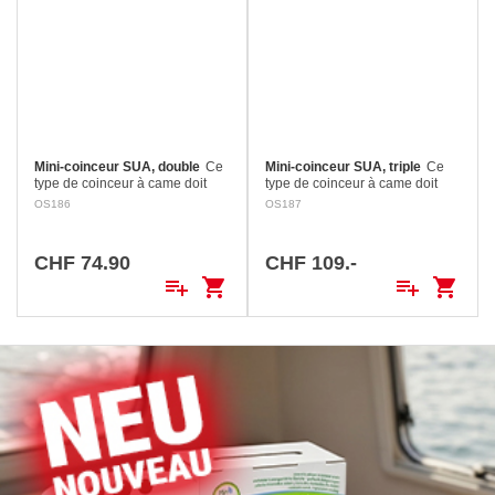
Mini-coinceur SUA, double
Ce
Mini-coinceur SUA, triple
Ce
type de coinceur à came doit
type de coinceur à came doit
être engagé manuellement et la
être engagé manuellement et la
OS186
OS187
charge reprise sur un winch
charge reprise sur un winch
avant l’ouverture. Ensemble très
avant l’ouverture. Ensemble très
compact, permettant…
compact, permettant…
CHF 74.90
CHF 109.-
playlist_add
shopping_cart
playlist_add
shopping_cart