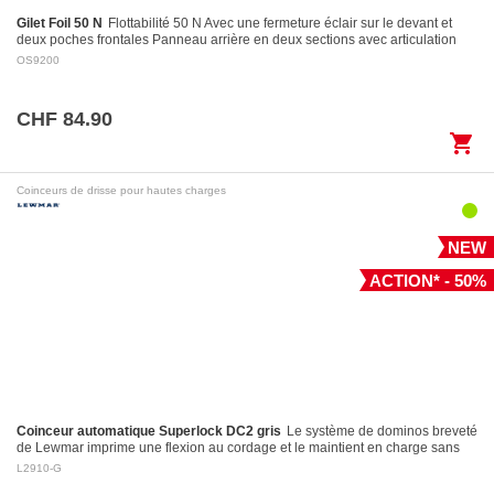
Gilet Foil 50 N
Flottabilité 50 N Avec une fermeture éclair sur le devant et
deux poches frontales Panneau arrière en deux sections avec articulation
pour des…
OS9200
CHF 84.90
shopping_cart
Coinceurs de drisse pour hautes charges
NEW
ACTION* - 50%
Coinceur automatique Superlock DC2 gris
Le système de dominos breveté
de Lewmar imprime une flexion au cordage et le maintient en charge sans
l’endommager Largage contrôlé: le levier…
L2910-G