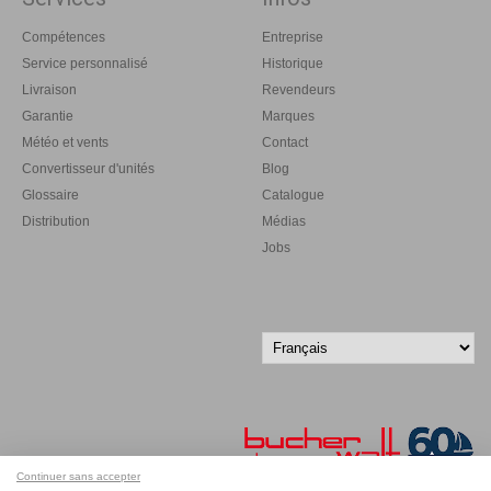
Compétences
Entreprise
Service personnalisé
Historique
Livraison
Revendeurs
Garantie
Marques
Météo et vents
Contact
Convertisseur d'unités
Blog
Glossaire
Catalogue
Distribution
Médias
Jobs
Continuer sans accepter