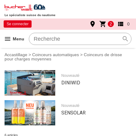
Le spécialiste suisse du nautisme
place
shopping_cart
view_list
2
0
Se connecter
menu
search
Menu
Accastillage
>
Coinceurs automatiques
> Coinceurs de drisse
pour charges moyennes
Nouveauté
DINIWID
Nouveauté
SENSOLAR
6 articles