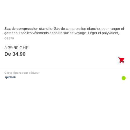
Sac de compression étanche
Sac de compression étanche, pour ranger et
garder au sec les vêtements dans un sac de voyage. Léger et polyvalent,
avec fermeture Roll-Top et…
OS270
à 39.90 CHF
De 34.90
shopping_cart
Gilets légers pour dériveur