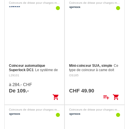
Coinceurs de drisse pour charges moyennes
Coinceurs de drisse pour charges moyennes
Coinceur automatique
Mini-coinceur SUA, simple
Ce
Superlock DC1
Le système de
type de coinceur à came doit
dominos breveté de Lewmar
être engagé manuellement et la
L29101
OS185
imprime une flexion au cordage
charge reprise sur un winch
et le maintient en charge sans
avant l’ouverture. Ensemble très
à 284.- CHF
l’endommager Largage
compact, permettant…
De 109.-
CHF 49.90
contrôlé: le levier…
shopping_cart
playlist_add
shopping_cart
Coinceurs de drisse pour charges moyennes
Coinceurs de drisse pour charges moyennes