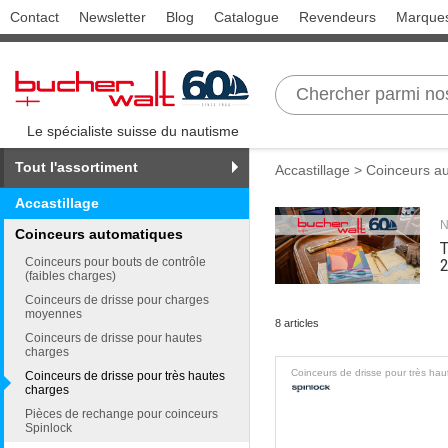
Contact
Newsletter
Blog
Catalogue
Revendeurs
Marque
Le spécialiste suisse du nautisme
Tout l'assortiment
Accastillage
>
Coinceurs a
Accastillage
N
Coinceurs automatiques
T
Coinceurs pour bouts de contrôle
2
(faibles charges)
Coinceurs de drisse pour charges
moyennes
8 articles
Coinceurs de drisse pour hautes
charges
Coinceurs de drisse pour très hautes
charges
Pièces de rechange pour coinceurs
Spinlock