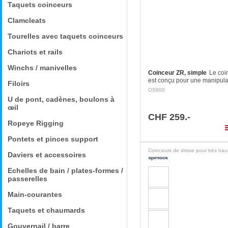
Taquets coinceurs
Clamcleats
Tourelles avec taquets coinceurs
Chariots et rails
Winchs / manivelles
Coinceur ZR, simple
Le coi
est conçu pour une manipula
Filoirs
sécurisée des lignes sous fo
OS600
jusqu’à 1500 kg. Dans la mes
U de pont, cadènes, boulons à
ne peut être…
œil
CHF 259.-
Ropeye Rigging
pla
Pontets et pinces support
Daviers et accessoires
Echelles de bain / plates-formes /
passerelles
Main-courantes
Taquets et chaumards
Gouvernail / barre