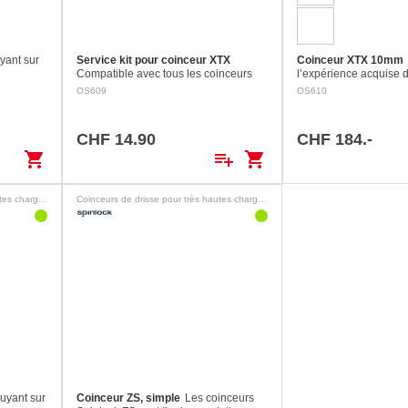
yant sur
Service kit pour coinceur XTX
Coinceur XTX 10mm
Compatible avec tous les coinceurs
l’expérience acquise 
niques et
XTX.
conception de produit
OS609
OS610
r XTX à
textiles, le nouveau c
gaine souple utilise 
CHF 14.90
CHF 184.-
shopping_cart
playlist_add
shopping_cart
Coinceurs de drisse pour très hautes charges
Coinceurs de drisse pour très hautes charges
uyant sur
Coinceur ZS, simple
Les coinceurs