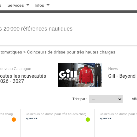
s
Services
Infos
utomatiques
> Coinceurs de drisse pour très hautes charges
ouveau Catalogue
News
outes les nouveautés
Gill - Beyond
026 - 2027
Trier par :
Aff
Coinceurs de drisse pour très hautes charges
Coinceurs de drisse pour très hautes charges