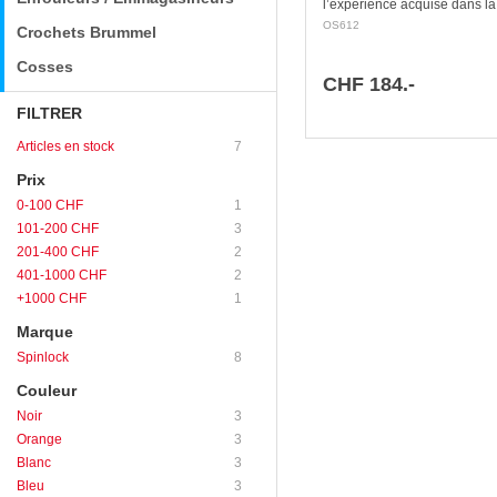
l’expérience acquise dans la
conception de produits méca
OS612
Crochets Brummel
textiles, le nouveau coinceu
gaine souple utilise une…
Cosses
CHF 184.-
FILTRER
Articles en stock
7
Prix
0-100 CHF
1
101-200 CHF
3
201-400 CHF
2
401-1000 CHF
2
+1000 CHF
1
Marque
Spinlock
8
Couleur
Noir
3
Orange
3
Blanc
3
Bleu
3