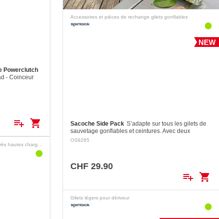
Accessoires et pièces de rechange gilets gonflables
NEW
e Powerclutch
ad - Coinceur
capacité de
ure à un
l tout en
sûr et…
playlist_add
shopping_cart
Sacoche Side Pack
S’adapte sur tous les gilets de
sauvetage gonflables et ceintures. Avec deux
attaches Velcro double sécurité.
OS9265
Coinceurs de drisse pour très hautes charges
CHF 29.90
playlist_add
shopping_cart
Gilets légers pour dériveur