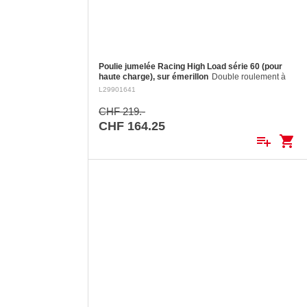
Poulie jumelée Racing High Load série 60 (pour
haute charge), sur émerillon
Double roulement à
billes en torlon, joues en aluminium fraisé, réa en
L29901641
aluminium fraisé Ø 60 mm. Réa en aluminium: ø 60
mm Pour cordages jusqu'à:…
CHF 219.-
CHF 164.25
playlist_add
shopping_cart