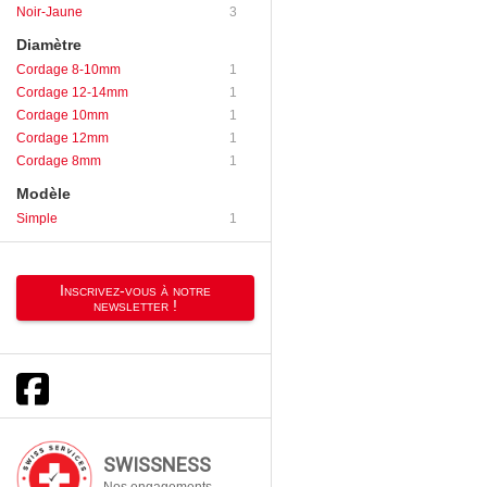
Noir-Jaune
3
Diamètre
Cordage 8-10mm
1
Cordage 12-14mm
1
Cordage 10mm
1
Cordage 12mm
1
Cordage 8mm
1
Modèle
Simple
1
Inscrivez-vous à notre
newsletter !
SWISSNESS
Nos engagements