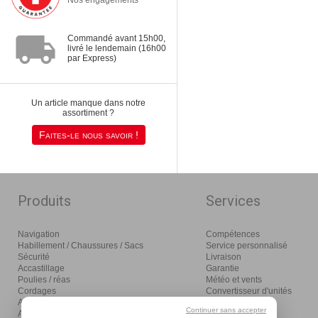
local_shipping
Commandé avant 15h00,
livré le lendemain (16h00
par Express)
Un article manque dans notre
assortiment ?
Faites-le nous savoir !
Produits
Services
Navigation
Compétences
Habillement / Chaussures / Sacs
Service personnalisé
Sécurité
Livraison
Accastillage
Garantie
Poulies / réas
Météo et vents
Cordages
Convertisseur d'unités
Amarrage / mouillage / moteurs
Glossaire
Continuer sans accepter
Aménagement
Distribution