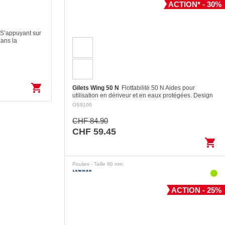
ACTION* - 30%
S’appuyant sur
dans la
s mécaniques et
oinceur XTX à
une…
shopping_cart
Gilets Wing 50 N
Flottabilité 50 N Aides pour
utilisation en dériveur et en eaux protégées. Design
moderne avec une coupe très courte permettant de
OS9100
l’utiliser…
CHF 84.90
CHF 59.45
shopping_cart
Poulies - Taille 60 mm
ACTION - 25%