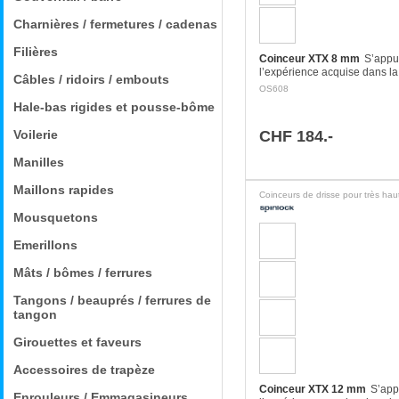
Charnières / fermetures / cadenas
Filières
Coinceur XTX 8 mm
S’appu
l’expérience acquise dans la
Câbles / ridoirs / embouts
conception de produits méca
OS608
textiles, le nouveau coinceu
Hale-bas rigides et pousse-bôme
gaine souple utilise une…
Voilerie
CHF 184.-
Manilles
Maillons rapides
Mousquetons
Emerillons
Mâts / bômes / ferrures
Tangons / beauprés / ferrures de
tangon
Girouettes et faveurs
Accessoires de trapèze
Coinceur XTX 12 mm
S’app
Enrouleurs / Emmagasineurs