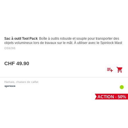
Sac à outil Tool Pack
Boîte à outils robuste et souple pour transporter des
objets volumineux lors de travaux sur le mât. À utiliser avec le Spinlock Mast
Pro.
OS9266
CHF 49.90
playlist_add
shopping_cart
Harnais, chaises de calfat
ACTION - 50%