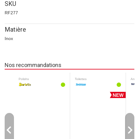
SKU
RF277
Matière
Inox
Nos recommandations
Polishs
Toilettes
Antifo
NEW
navigate_before
navigate_next