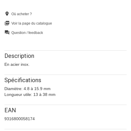
location_on
Où acheter ?
picture_as_pdf
Voir la page du catalogue
question_answer
Question / feedback
Description
En acier inox.
Spécifications
Diamètre: 4.8 à 15.9 mm
Longueur utile: 13 à 38 mm
EAN
9316800058174