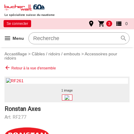
Le spécialiste suisse du nautisme
place
shopping_cart
view_list
3
0
Se connecter
menu
search
Menu
Accastillage
>
Câbles / ridoirs / embouts
>
Accessoires pour
ridoirs
arrow_back
Retour à la vue d'ensemble
1 image
Ronstan Axes
Art.
RF277