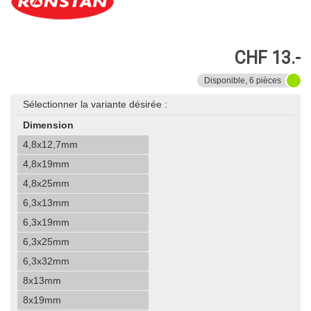
CHF 13.-
Disponible, 6 pièces
Sélectionner la variante désirée :
Dimension
4,8x12,7mm
4,8x19mm
4,8x25mm
6,3x13mm
6,3x19mm
6,3x25mm
6,3x32mm
8x13mm
8x19mm