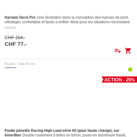
Harnais Deck Pro
Une révolution dans la conception des harnais de pont,
ultraléger, confortable et facile à enfiler. Idéal pour les situations nécessitant
le port…
OS9004
CHF 154.-
CHF 77.-
playlist_add
shopping_cart
Poulies - Taille 60 mm
ACTION - 25%
Poulie jumelée Racing High Load série 60 (pour haute charge), sur
émerillon
Double roulement à billes en torlon, joues en aluminium fraisé,