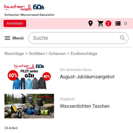
Schweizer Wassersport-Spezialist
place
shopping_cart
view_list
2
0
Anmelden
menu
search
Menü
Beschläge
>
Schlitten / Schienen
> Endbeschläge
Ein absolutes Muss
August-Jubiläumsangebot
Praktisch
Wasserdichten Taschen
34 Artikel