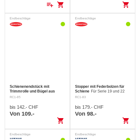
playlist_add
shopping_cart
shopping_cart
Endbeschläge
Endbeschläge
Schienenendstück mit
Stopper mit Federbolzen für
Trimmrolle und Bügel aus
Schiene
Für Serie 19 und 22
Kunststoff
RC1-85
RC1-83
bis 142.- CHF
bis 179.- CHF
Von 109.-
Von 98.-
shopping_cart
shopping_cart
Endbeschläge
Endbeschläge