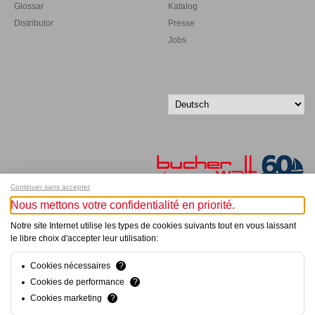
Glossar
Katalog
Distributor
Presse
Jobs
Continuer sans accepter
Nous mettons votre confidentialité en priorité.
Melde dich für unseren Newsletter an!
Notre site Internet utilise les types de cookies suivants tout en vous laissant
le libre choix d'accepter leur utilisation:
© Bucher+Walt 2011-2026
Alle Rechte vorbehalten
Cookies nécessaires
?
Allgemeine Geschäftsbedingungen
Cookies de performance
?
Datenschutzerklärung
Cookies marketing
?
Konzept und Realisation:
hsolutions.ch