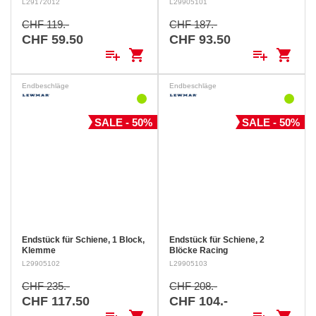
L29172012
L29905101
für Endstücke für 30 mm
Schiene, Serie Ocean.
CHF 119.-
CHF 187.-
CHF 59.50
CHF 93.50
playlist_add
shopping_cart
playlist_add
shopping_cart
Endbeschläge
Endbeschläge
SALE - 50%
SALE - 50%
Endstück für Schiene, 1 Block,
Endstück für Schiene, 2
Klemme
Blöcke Racing
L29905102
L29905103
CHF 235.-
CHF 208.-
CHF 117.50
CHF 104.-