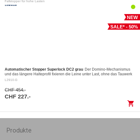
Fallstopper für hohe Lasten
NEW
SALE* - 50%
Automatischer Stopper Superlock DC2 grau
Der Domino-Mechanismus
und das längere Halteprofil fixieren die Leine unter Last, ohne das Tauwerk
aufzuscheuern Kontrolliertes Fieren: Das…
L2910-G
CHF 454.-
CHF 227.-
shopping_cart
Produkte