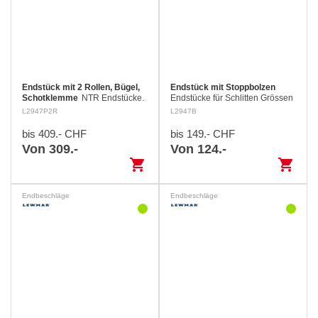
Endstück mit 2 Rollen, Bügel,
Endstück mit Stoppbolzen
Schotklemme
NTR Endstücke.
Endstücke für Schlitten Grössen
1 und 2
L2947P2R
L2947B
bis 409.- CHF
bis 149.- CHF
Von 309.-
Von 124.-
shopping_cart
shopping_cart
Endbeschläge
Endbeschläge