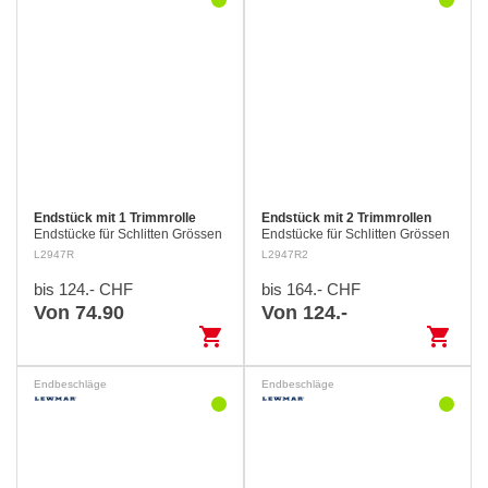
Endstück mit 1 Trimmrolle
Endstück mit 2 Trimmrollen
Endstücke für Schlitten Grössen
Endstücke für Schlitten Grössen
1 und 2
1 und 2
L2947R
L2947R2
bis 124.- CHF
bis 164.- CHF
Von 74.90
Von 124.-
shopping_cart
shopping_cart
Endbeschläge
Endbeschläge