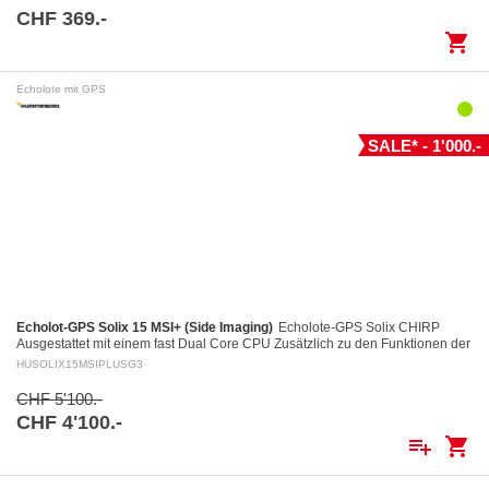
CHF 369.-
shopping_cart
Echolote mit GPS
SALE* - 1'000.-
Echolot-GPS Solix 15 MSI+ (Side Imaging)
Echolote-GPS Solix CHIRP
Ausgestattet mit einem fast Dual Core CPU Zusätzlich zu den Funktionen der
Helix Geräte, einschliesslich des…
HUSOLIX15MSIPLUSG3
CHF 5'100.-
CHF 4'100.-
playlist_add
shopping_cart