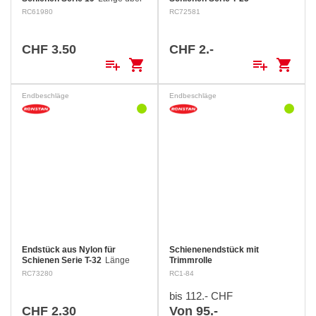
alles: 30 mm Breite über alles:
RC61980
RC72581
19 mm
CHF 3.50
CHF 2.-
playlist_add
shopping_cart
playlist_add
shopping_cart
Endbeschläge
Endbeschläge
Endstück aus Nylon für
Schienenendstück mit
Schienen Serie T-32
Länge
Trimmrolle
über alles: 32 mm Breite über
RC73280
RC1-84
alles: 35 mm
bis 112.- CHF
CHF 2.30
Von 95.-