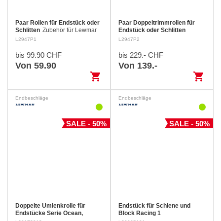
Paar Rollen für Endstück oder
Paar Doppeltrimmrollen für
Schlitten
Zubehör für Lewmar
Endstück oder Schlitten
Schlitten Grössen 1 und 2
Zubehör für Lewmar Schlitten
L2947P1
L2947P2
Grössen 1 und 2
bis 99.90 CHF
bis 229.- CHF
Von 59.90
Von 139.-
shopping_cart
shopping_cart
Endbeschläge
Endbeschläge
SALE - 50%
SALE - 50%
Doppelte Umlenkrolle für
Endstück für Schiene und
Endstücke Serie Ocean,
Block Racing 1
Grösse 2
Doppelte Umlenkrolle