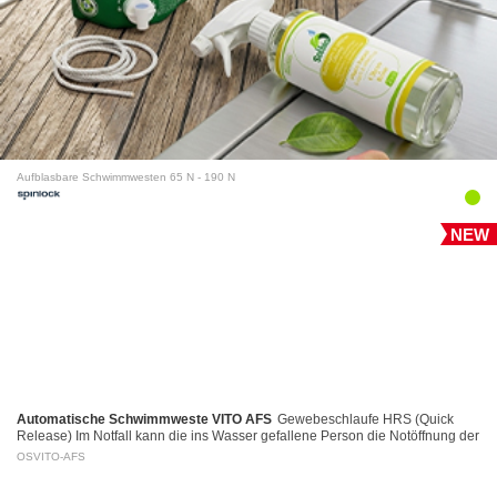
Aufblasbare Schwimmwesten 65 N - 190 N
NEW
Automatische Schwimmweste VITO AFS
Gewebeschlaufe HRS (Quick
Release) Im Notfall kann die ins Wasser gefallene Person die Notöffnung der
Gewebeschlaufe mittels eines Auslöserings…
OSVITO-AFS