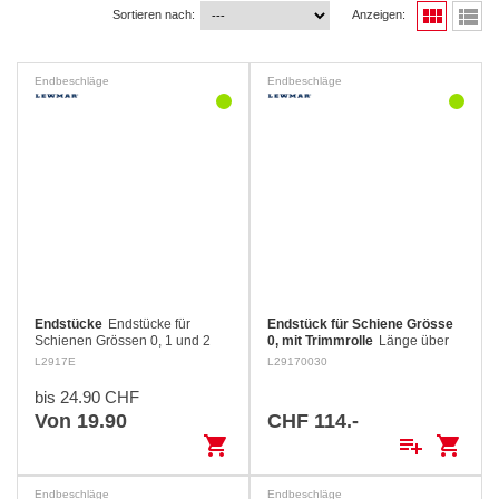
view_module
view_list
Sortieren nach:
Anzeigen:
Endbeschläge
Endbeschläge
Endstücke
Endstücke für
Endstück für Schiene Grösse
Schienen Grössen 0, 1 und 2
0, mit Trimmrolle
Länge über
alles: 59 mm Breite über alles:
L2917E
L29170030
51 mm
bis 24.90 CHF
Von 19.90
CHF 114.-
shopping_cart
playlist_add
shopping_cart
Endbeschläge
Endbeschläge