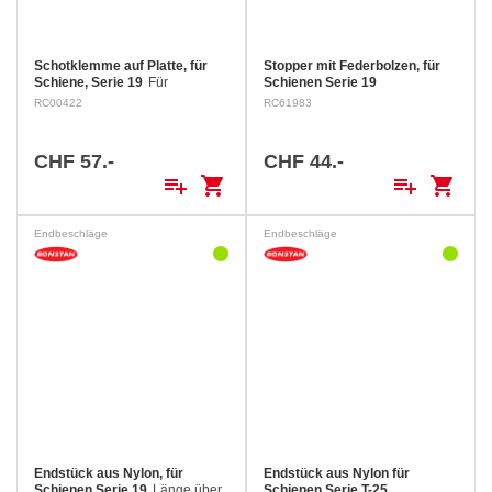
Schotklemme auf Platte, für
Stopper mit Federbolzen, für
Schiene, Serie 19
Für
Schienen Serie 19
Endbeschlag RC61985, für Tau
Gummipuffer. Länge über alles:
RC00422
RC61983
ø 2 - 8 mm. Länge über alles: 71
36 mm Breite über alles: 25 mm
mm Breite über alles: 48 mm
CHF 57.-
CHF 44.-
playlist_add
shopping_cart
playlist_add
shopping_cart
Endbeschläge
Endbeschläge
Endstück aus Nylon, für
Endstück aus Nylon für
Schienen Serie 19
Länge über
Schienen Serie T-25