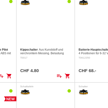
e Pilot
Kippschalter
Aus Kunststoff und
Batterie-Hauptschalt
s ABS mit
verchromtem Messing. Belastung
4 Positionen für 6-32 V
 20
max. 15 A
kurzfristig). Mit Zünds
T0017
T0612350
100 x 100 mm, Einba
se: 108 x
88 mm Belastung max.
CHF 4.80
CHF 68.-
ylist_add
shopping_cart
playlist_add
shopping_cart
Schalttafeln
Schalter
NEW