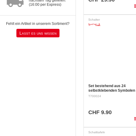
local_shipping
nächsten Tag geliefert
(16:00 per Express)
pla
Schalter
Fehlt ein Artikel in unserem Sortiment?
Lasst es uns wissen
Set bestehend aus 24
selbstklebenden Symbolen 
Schalter und Druckschalter
T700024
CHF 9.90
pla
Schalttafeln