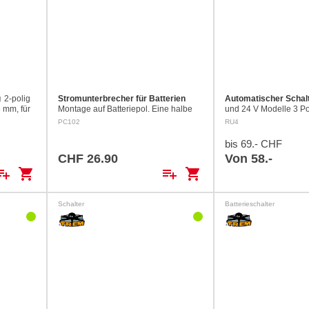
g
2-polig
Stromunterbrecher für Batterien
Automatischer Schalt
 mm, für
Montage auf Batteriepol. Eine halbe
und 24 V Modelle 3 Po
Drehung des grünen Rades und der
AUTOMATIC, MANUAL 
PC102
RU4
Strom ist unterbrochen. Belastung
Kontrolllampe und Sic
max. 250 A
Automatische Rückste
bis 69.- CHF
MANUELL auf OFF.…
CHF 26.90
Von 58.-
ylist_add
shopping_cart
playlist_add
shopping_cart
Schalter
Batterieschalter