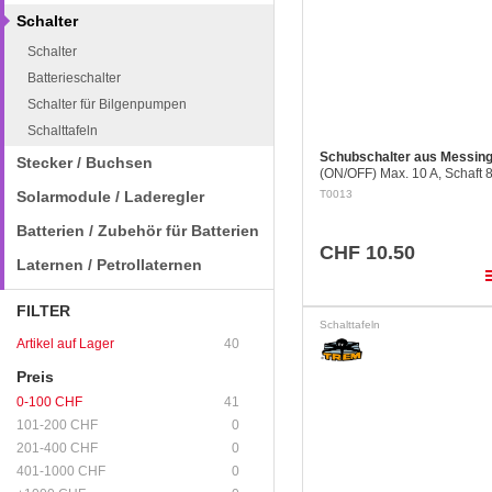
Schalter
Schalter
Batterieschalter
Schalter für Bilgenpumpen
Schalttafeln
Schubschalter aus Messin
Stecker / Buchsen
(ON/OFF) Max. 10 A, Schaft 8
Wand max. 15 mm
Solarmodule / Laderegler
T0013
Batterien / Zubehör für Batterien
CHF 10.50
Laternen / Petrollaternen
pla
FILTER
Schalttafeln
Artikel auf Lager
40
Preis
0-100 CHF
41
101-200 CHF
0
201-400 CHF
0
401-1000 CHF
0