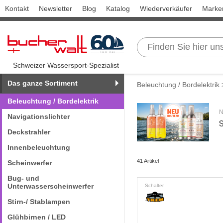
Kontakt
Newsletter
Blog
Katalog
Wiederverkäufer
Marke
Schweizer Wassersport-Spezialist
Das ganze Sortiment
Beleuchtung / Bordelektrik
>
Beleuchtung / Bordelektrik
N
Navigationslichter
Deckstrahler
Innenbeleuchtung
41 Artikel
Scheinwerfer
Bug- und
Unterwasserscheinwerfer
Schalter
Stirn-/ Stablampen
Glühbirnen / LED