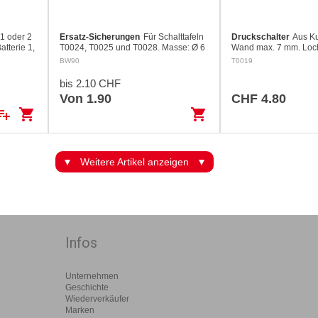
 1 oder 2
Ersatz-Sicherungen
Für Schalttafeln
Druckschalter
Aus Ku
atterie 1,
T0024, T0025 und T0028. Masse: Ø 6
Wand max. 7 mm. Loc
össe: ø
mm x 32 mm
BW90
T0019
gebaut)
bis 2.10 CHF
Von 1.90
CHF 4.80
ylist_add
shopping_cart
shopping_cart
Weitere Artikel anzeigen
Infos
Unternehmen
Geschichte
Wiederverkäufer
Marken