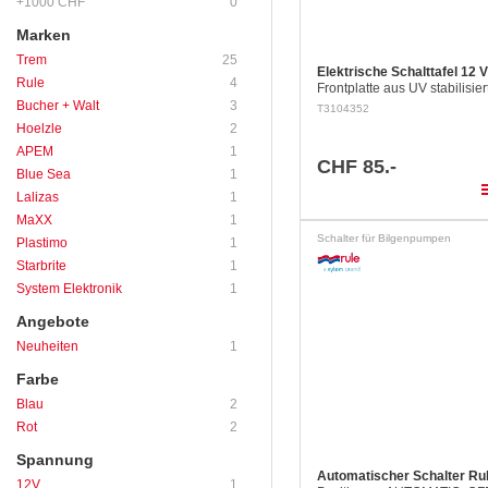
+1000 CHF
0
Marken
Trem
25
Elektrische Schalttafel 12 V
Rule
4
Frontplatte aus UV stabilisie
PC/ABS mit 6 Schaltkreisen f
Bucher + Walt
3
T3104352
Beleuchtete Schalter (in Posi
Hoelzle
2
mit integrierten 15 A Carling
APEM
1
CHF 85.-
Blue Sea
1
pla
Lalizas
1
MaXX
1
Schalter für Bilgenpumpen
Plastimo
1
Starbrite
1
System Elektronik
1
Angebote
Neuheiten
1
Farbe
Blau
2
Rot
2
Spannung
Automatischer Schalter Ru
12V
1