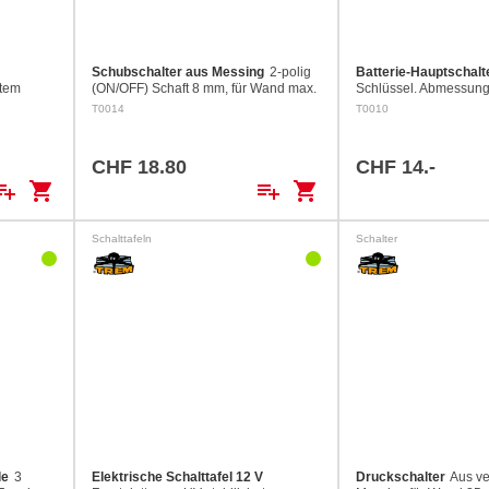
Schubschalter aus Messing
2-polig
Batterie-Hauptschalt
rtem
(ON/OFF) Schaft 8 mm, für Wand max.
Schlüssel. Abmessung
ür 12 V.
22 mm
Belastung max. 100 A
T0014
T0010
tion EIN)
…
CHF 18.80
CHF 14.-
ylist_add
shopping_cart
playlist_add
shopping_cart
Schalttafeln
Schalter
le
3
Elektrische Schalttafel 12 V
Druckschalter
Aus v