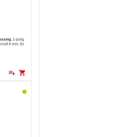
essing
2-polig
chaft 8 mm, für
playlist_add
shopping_cart