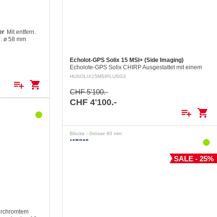
er
Mit entfern.
: ø 58 mm
Echolot-GPS Solix 15 MSI+ (Side Imaging)
Echolote-GPS Solix CHIRP Ausgestattet mit einem
fast Dual Core CPU Zusätzlich zu den Funktionen
HUSOLIX15MSIPLUSG3
der Helix Geräte, einschliesslich des…
playlist_add
shopping_cart
CHF 5'100.-
CHF 4'100.-
playlist_add
shopping_cart
Blöcke - Grösse 60 mm
SALE - 25%
erchromtem