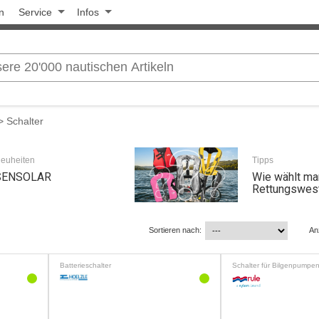
n
Service
Infos
 Schalter
euheiten
Tipps
SENSOLAR
Wie wählt man
Rettungswes
Sortieren nach:
An
Batterieschalter
Schalter für Bilgenpumpe