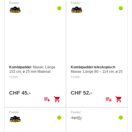
Paddel
Paddel
Kombipaddel
Masse: Länge
Kombipaddel teleskopisch
153 cm, ø 25 mm Material:
Masse: Länge 80 – 114 cm, ø 25
Aluminium/Nylon
mm Material: Aluminium/Nylon
T1305
T1306
CHF 45.-
CHF 52.-
playlist_add
shopping_cart
playlist_add
shopping_cart
Paddel
Paddel