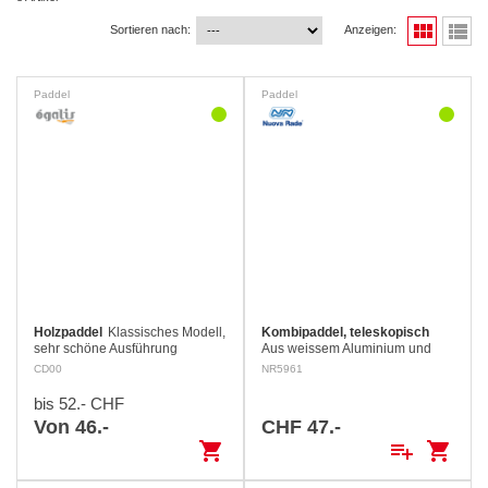
view_module
view_list
Sortieren nach:
Anzeigen:
Paddel
Paddel
Holzpaddel
Klassisches Modell,
Kombipaddel, teleskopisch
sehr schöne Ausführung
Aus weissem Aluminium und
Nylon Masse: Länge 152 – 200
CD00
NR5961
cm, ø 30 mm
bis 52.- CHF
Von 46.-
CHF 47.-
shopping_cart
playlist_add
shopping_cart