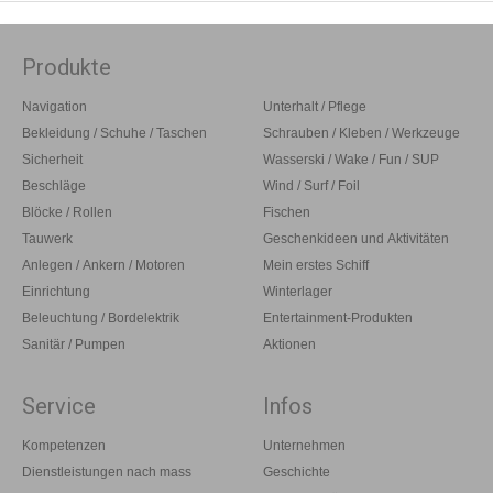
Produkte
Navigation
Unterhalt / Pflege
Bekleidung / Schuhe / Taschen
Schrauben / Kleben / Werkzeuge
Sicherheit
Wasserski / Wake / Fun / SUP
Beschläge
Wind / Surf / Foil
Blöcke / Rollen
Fischen
Tauwerk
Geschenkideen und Aktivitäten
Anlegen / Ankern / Motoren
Mein erstes Schiff
Einrichtung
Winterlager
Beleuchtung / Bordelektrik
Entertainment-Produkten
Sanitär / Pumpen
Aktionen
Service
Infos
Kompetenzen
Unternehmen
Dienstleistungen nach mass
Geschichte