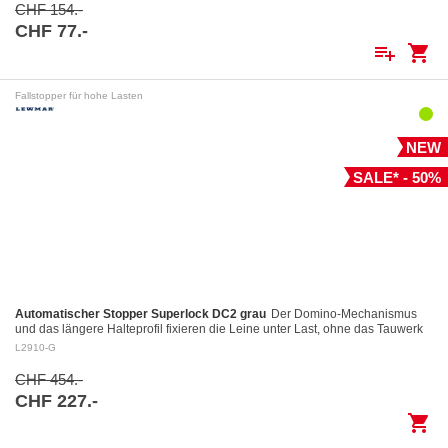
CHF 154.-
CHF 77.-
playlist_add
shopping_cart
Fallstopper für hohe Lasten
NEW
SALE* - 50%
Automatischer Stopper Superlock DC2 grau
Der Domino-Mechanismus
und das längere Halteprofil fixieren die Leine unter Last, ohne das Tauwerk
aufzuscheuern Kontrolliertes Fieren: Das…
L2910-G
CHF 454.-
CHF 227.-
shopping_cart