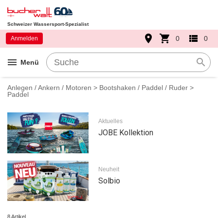
Schweizer Wassersport-Spezialist
place
shopping_cart
view_list
0
0
Anmelden
menu
search
Menü
Anlegen / Ankern / Motoren
>
Bootshaken / Paddel / Ruder
>
Paddel
Aktuelles
JOBE Kollektion
Neuheit
Solbio
8 Artikel