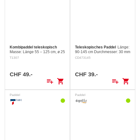
Kombipaddel teleskopisch
Teleskopisches Paddel
Länge:
Masse: Länge 55 – 125 cm, ø 25
90-145 cm Durchmesser: 30 mm
mm Material: Aluminium/Nylon
Material: Alu/Nylon
T1307
CD473145
CHF 49.-
CHF 39.-
playlist_add
shopping_cart
playlist_add
shopping_cart
Paddel
Paddel