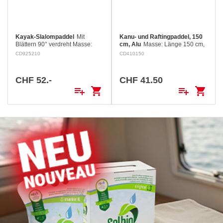
Kayak-Slalompaddel
Mit
Kanu- und Raftingpaddel, 150
Blättern 90° verdreht Masse:
cm, Alu
Masse: Länge 150 cm,
Länge 210 cm, ø 30 mm
ø 28 mm Material:
CD925210
CD410150
Material: Aluminium/Nylon
Aluminium/Nylon
CHF 52.-
CHF 41.50
playlist_add
shopping_cart
playlist_add
shopping_cart