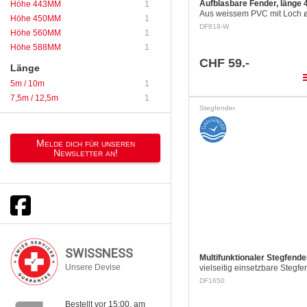
Aufblasbare Fender, länge
Höhe 443MM
1
Aus weissem PVC mit Loch 
Höhe 450MM
1
und durchgehendem Tau Lä
DF819-W
Höhe 560MM
1
mm: Ø 200 mm
Höhe 588MM
1
CHF 59.-
Länge
pla
5m / 10m
1
7,5m / 12,5m
1
Stegfender
Melde dich für unseren
Newsletter an!
SWISSNESS
Multifunktionaler Stegfende
Unsere Devise
vielseitig einsetzbare Stegf
äusserst robustem PVC kann
DF1650
gewöhnlicher länglicher Ste
verwendet oder mit wenige
Bestellt vor 15:00, am