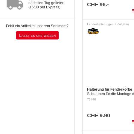
local_shipping
nächsten Tag geliefert
CHF 96.-
(16:00 per Express)
pla
Fenderhalterungen + Zubehör
Fehlt ein Artikel in unserem Sortiment?
Lasst es uns wissen
Halterung für Fenderkörbe
Schrauben für die Montage 
Fenderkörben an der Relings
T0446
20 – 40 mm Durchmesser.
CHF 9.90
pla