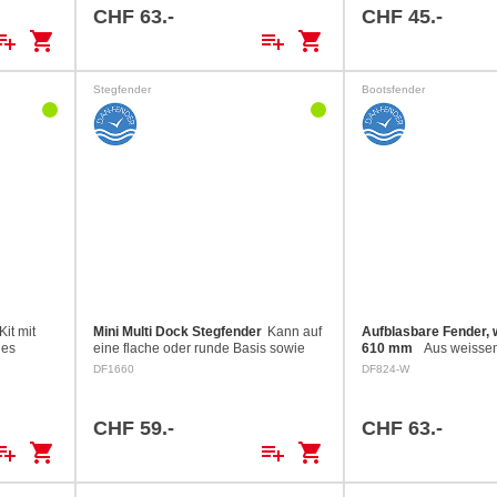
Enden Aus Polyester 
CHF 63.-
CHF 45.-
40°
ylist_add
shopping_cart
playlist_add
shopping_cart
Stegfender
Bootsfender
Kit mit
Mini Multi Dock Stegfender
Kann auf
Aufblasbare Fender, 
des
eine flache oder runde Basis sowie
610 mm
Aus weissem
tütze mit
auf einer Ecke befestigt werden.
ø 14 mm und durchg
DF1660
DF824-W
Masse: 950 x 120 mm, Tiefe: 52 mm
Länge 610 mm: Ø 20
Farbe: weiss
CHF 59.-
CHF 63.-
ylist_add
shopping_cart
playlist_add
shopping_cart