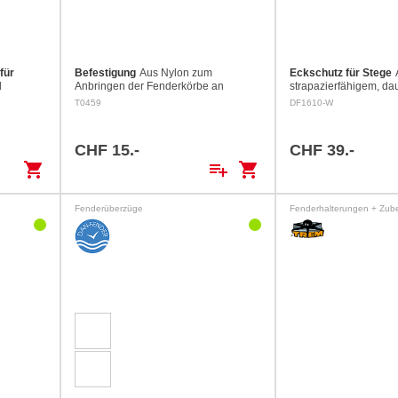
für
Befestigung
Aus Nylon zum
Eckschutz für Stege
d
Anbringen der Fenderkörbe an
strapazierfähigem, da
as
Rohren (ø 22 bis 30 mm) von Bug-
Masse: 250 x 250 x 1
T0459
DF1610-W
er
und Heckkorb.
n den
ar bei
CHF 15.-
CHF 39.-
shopping_cart
playlist_add
shopping_cart
Fenderüberzüge
Fenderhalterungen + Zub