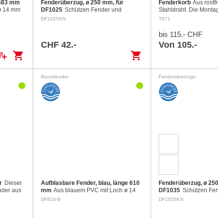
 483 mm
Fenderüberzug, ø 250 mm, für
Fenderkorb
Aus rostf
ø 14 mm
DF1025
Schützen Fender und
Stahldraht. Die Montag
nge 483
Bordwand und verhindern das
verschiedene
DF1025KN
T071
Quietschen der Fender an der
Befestigungsmöglichk
Bordwand. Mit Gummizug an den
oder Heckkorb, senkre
bis 115.- CHF
Enden Aus Polyester waschbar bei
schräg.
CHF 42.-
Von 105.-
40°
ylist_add
shopping_cart
shopping_cart
Bootsfender
Fenderüberzüge
r
Dieser
Aufblasbare Fender, blau, länge 610
Fenderüberzug, ø 250
ender aus
mm
Aus blauem PVC mit Loch ø 14
DF1035
Schützen Fe
 als
mm und durchgehendem Tau
Bordwand und verhind
DF824-B
DF1035KN
gschutz
Länge 610 mm: Ø 200 mm
Quietschen der Fender
n…
Bordwand. Mit Gummi