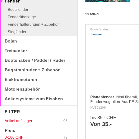
Fender
Bootsfender
99 Artikel
Fenderüberzüge
Fenderhalterungen + Zubehör
Bootsfender
Stegfender
Bojen
Treibanker
Bootshaken / Paddel / Ruder
Bugstrahlruder + Zubehör
Elektromotoren
Motorenzubehör
Plattenfender
Ideal überall
Ankersysteme zum Fischen
Fender wegrollen. Aus PE-
der kein Wasser aufnimmt. L
NV151206
allen 4 Ecken.
FILTER
bis 85.- CHF
Artikel auf Lager
96
Von 35.-
Preis
0-100 CHF
79