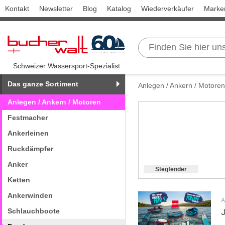
Kontakt
Newsletter
Blog
Katalog
Wiederverkäufer
Marke
Schweizer Wassersport-Spezialist
Das ganze Sortiment
Anlegen / Ankern / Motoren
Anlegen / Ankern / Motoren
Festmacher
Ankerleinen
Ruckdämpfer
Anker
Stegfender
Ketten
Ankerwinden
A
Schlauchboote
J