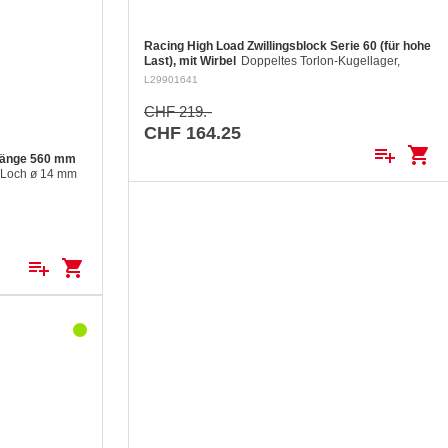
Racing High Load Zwillingsblock Serie 60 (für hohe
Last), mit Wirbel
Doppeltes Torlon-Kugellager,
Backen aus gefrästem Aluminium, Rolle aus
L29901641
gefrästem Aluminium Ø 60 mm. Aluminiumrollen: ø
60 mm Für Tau bis: ø 12 mm…
CHF 219.-
CHF 164.25
playlist_add
shopping_cart
 länge 560 mm
 Loch ø 14 mm
au Länge 560
playlist_add
shopping_cart