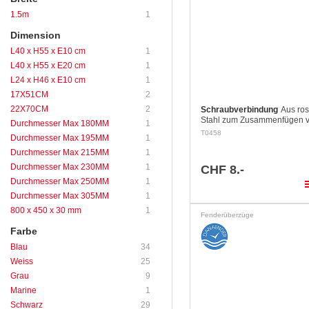
1.5m
1
Dimension
L40 x H55 x E10 cm
1
L40 x H55 x E20 cm
1
L24 x H46 x E10 cm
1
17X51CM
2
22X70CM
2
Schraubverbindung
Aus ros
Stahl zum Zusammenfügen v
Durchmesser Max 180MM
1
Fenderkörben.
T0458
Durchmesser Max 195MM
1
Durchmesser Max 215MM
1
Durchmesser Max 230MM
1
CHF 8.-
Durchmesser Max 250MM
1
pla
Durchmesser Max 305MM
1
800 x 450 x 30 mm
1
Fenderüberzüge
Farbe
Blau
34
Weiss
25
Grau
9
Marine
1
Schwarz
29