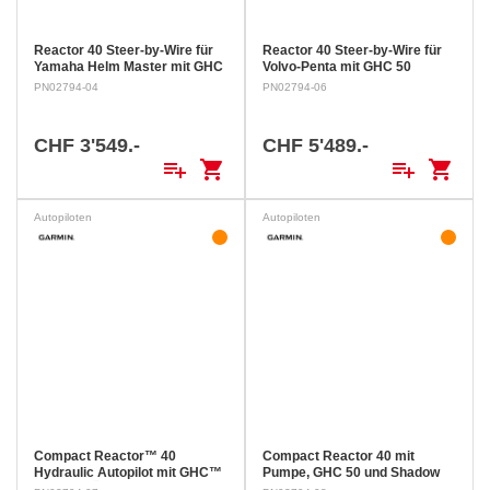
Reactor 40 Steer-by-Wire für
Reactor 40 Steer-by-Wire für
Yamaha Helm Master mit GHC
Volvo-Penta mit GHC 50
50
PN02794-04
PN02794-06
CHF 3'549.-
CHF 5'489.-
playlist_add
shopping_cart
playlist_add
shopping_cart
Autopiloten
Autopiloten
Compact Reactor™ 40
Compact Reactor 40 mit
Hydraulic Autopilot mit GHC™
Pumpe, GHC 50 und Shadow
50
KAPITÄN UND COPILOT –
Drive