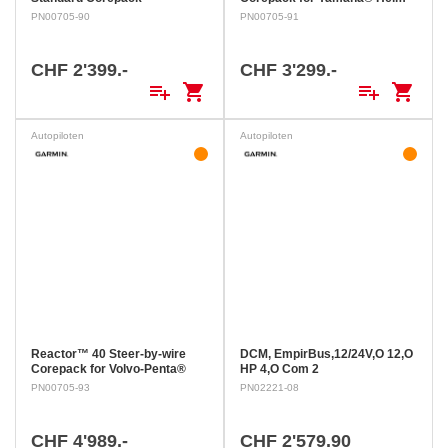
Master™
PN00705-90
PN00705-91
CHF 2'399.-
CHF 3'299.-
playlist_add
shopping_cart
playlist_add
shopping_cart
Autopiloten
Autopiloten
Reactor™ 40 Steer-by-wire
DCM, EmpirBus,12/24V,O 12,O
Corepack for Volvo-Penta®
HP 4,O Com 2
PN00705-93
PN02221-08
CHF 4'989.-
CHF 2'579.90