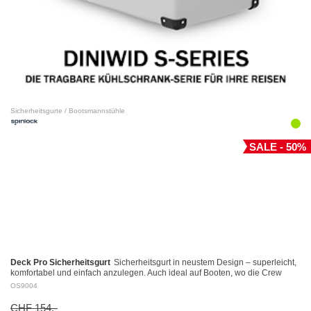
Sicherheitsgurte / Bootsmannstühle
SALE - 50%
Deck Pro Sicherheitsgurt
Sicherheitsgurt in neustem Design – superleicht,
komfortabel und einfach anzulegen. Auch ideal auf Booten, wo die Crew
dauernd angeklinkt ist.…
OS9004
CHF 154.-