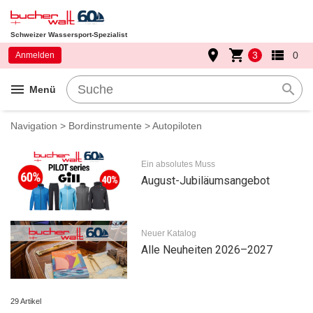
Schweizer Wassersport-Spezialist
place
shopping_cart
view_list
3
0
Anmelden
menu
search
Menü
Navigation
>
Bordinstrumente
> Autopiloten
Ein absolutes Muss
August-Jubiläumsangebot
Neuer Katalog
Alle Neuheiten 2026–2027
29 Artikel