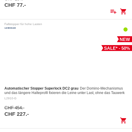
CHF 77.-
playlist_add
shopping_cart
Fallstopper für hohe Lasten
NEW
SALE* - 50%
Automatischer Stopper Superlock DC2 grau
Der Domino-Mechanismus
und das längere Halteprofil fixieren die Leine unter Last, ohne das Tauwerk
aufzuscheuern Kontrolliertes Fieren: Das…
L2910-G
CHF 454.-
CHF 227.-
shopping_cart