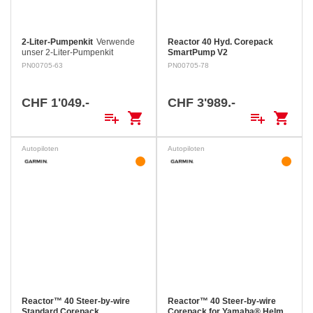
2-Liter-Pumpenkit
Verwende
Reactor 40 Hyd. Corepack
unser 2-Liter-Pumpenkit
SmartPump V2
(0,53 Gallonen) mit dem
PN00705-63
PN00705-78
Compact Reactor™ 40-System,
um Hydraulikflüssigkeit von den
Steuerzylindern zu den…
CHF 1'049.-
CHF 3'989.-
playlist_add
shopping_cart
playlist_add
shopping_cart
Autopiloten
Autopiloten
Reactor™ 40 Steer-by-wire
Reactor™ 40 Steer-by-wire
Standard Corepack
Corepack for Yamaha® Helm