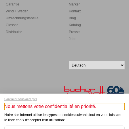
Garantie
Marken
Wind + Wetter
Kontakt
Umrechnungstabelle
Blog
Glossar
Katalog
Distributor
Presse
Jobs
Continuer sans accepter
Nous mettons votre confidentialité en priorité.
Melde dich für unseren Newsletter an!
Notre site Internet utilise les types de cookies suivants tout en vous laissant
le libre choix d'accepter leur utilisation:
© Bucher+Walt 2011-2026