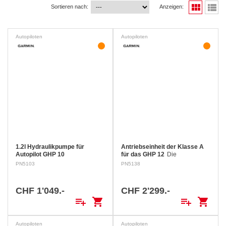
view_module
view_list
Sortieren nach:
Anzeigen:
Autopiloten
Autopiloten
1.2l Hydraulikpumpe für
Antriebseinheit der Klasse A
Autopilot GHP 10
für das GHP 12
Die
Antriebseinheit der Klasse A
PN5103
PN5138
steuert zusammen mit dem
GHP 12-Marineautopilotsystem
das Steuerungssystem Ihres
CHF 1'049.-
CHF 2'299.-
Segelboots. Das Gerät wurde
playlist_add
shopping_cart
playlist_add
shopping_cart
für…
Autopiloten
Autopiloten