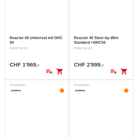
Reactor 40 Universal mit GHC
Reactor 40 Steer-by-Wire
50
Standard +GHC50
PN02794-02
PN02794-03
CHF 1'969.-
CHF 2'899.-
playlist_add
shopping_cart
playlist_add
shopping_cart
Autopiloten
Autopiloten