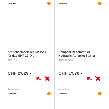
Antriebseinheit der Klasse B
Compact Reactor™ 40
für das GHP 12
Die
Hydraulic Autopilot Starter
Antriebseinheit der Klasse B
Pack
PN5139
PN00705-06
steuert zusammen mit dem
GHP 12-Marineautopilotsystem
das Steuerungssystem Ihres
CHF 2'629.-
CHF 1'579.-
Segelboots. Das Gerät wurde
playlist_add
shopping_cart
playlist_add
shopping_cart
für…
Autopiloten
Autopiloten