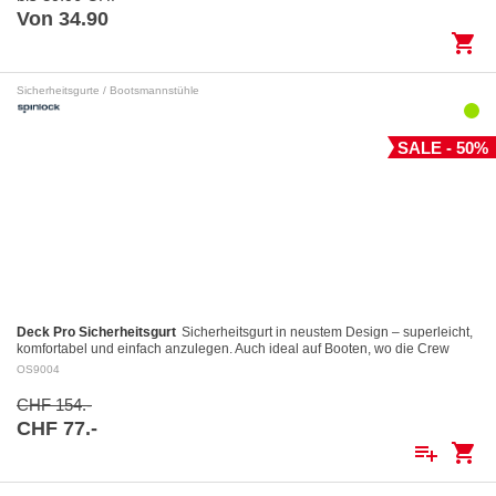
Von 34.90
shopping_cart
Sicherheitsgurte / Bootsmannstühle
SALE - 50%
Deck Pro Sicherheitsgurt
Sicherheitsgurt in neustem Design – superleicht,
komfortabel und einfach anzulegen. Auch ideal auf Booten, wo die Crew
dauernd angeklinkt ist.…
OS9004
CHF 154.-
CHF 77.-
playlist_add
shopping_cart