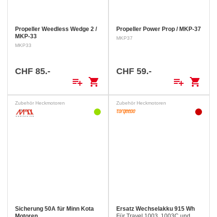
Propeller Weedless Wedge 2 /
Propeller Power Prop / MKP-37
MKP-33
MKP37
MKP33
CHF 85.-
CHF 59.-
playlist_add
shopping_cart
playlist_add
shopping_cart
Zubehör Heckmotoren
Zubehör Heckmotoren
Sicherung 50A für Minn Kota
Ersatz Wechselakku 915 Wh
Motoren
Für Travel 1003, 1003C und