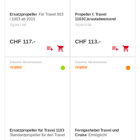
Ersatzpropeller
Für Travel 503
Propeller f. Travel
/ 1003 ab 2015
1103C,krautabweisend
Krautabweisender Propeller für
TQ1917-00
TQ1972-00
den Travel 603 S, 1103 C &
Ultralight 1103 AC Durchmesser:
10,2 Zoll (260 mm) Anzahl
CHF 117.-
CHF 113.-
Flügel: 2 Steigung: 6,9 Zoll…
playlist_add
shopping_cart
playlist_add
shopping_cart
Zubehör Heckmotoren
Zubehör Heckmotoren
Ersatzpropeller für Travel 1103
Ferngashebel Travel und
Standardpropeller für den Travel
Cruise
Ermöglicht
603 S, 1103 C & Ultralight 1103
Inbetriebnahme aller Travel