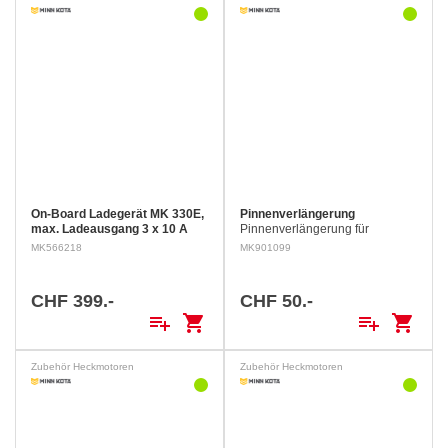
On-Board Ladegerät MK 330E,
Pinnenverlängerung
max. Ladeausgang 3 x 10 A
Pinnenverlängerung für
Diese Ladegeräte können
Aussbord-Motoren.
MK566218
MK901099
dauerhaft am 230 V Sektor
angeschlossen bleiben, da die
Ladung automatisch auf das
CHF 399.-
CHF 50.-
Niveau von der Batterie
playlist_add
shopping_cart
playlist_add
shopping_cart
abgestimmt…
Zubehör Heckmotoren
Zubehör Heckmotoren