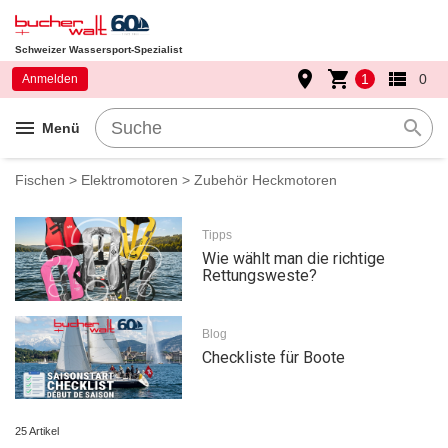
Schweizer Wassersport-Spezialist
place
shopping_cart
view_list
1
0
Anmelden
menu
search
Menü
Fischen
>
Elektromotoren
> Zubehör Heckmotoren
Tipps
Wie wählt man die richtige
Rettungsweste?
Blog
Checkliste für Boote
25 Artikel