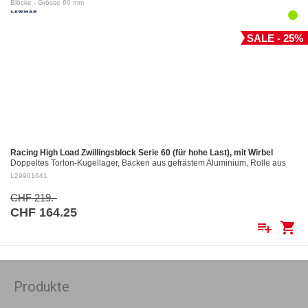
Blöcke - Grösse 60 mm
SALE - 25%
Racing High Load Zwillingsblock Serie 60 (für hohe Last), mit Wirbel
Doppeltes Torlon-Kugellager, Backen aus gefrästem Aluminium, Rolle aus
gefrästem Aluminium Ø 60 mm. Aluminiumrollen: ø 60 mm Für Tau bis: ø 12
L29901641
mm…
CHF 219.-
CHF 164.25
playlist_add
shopping_cart
Produkte