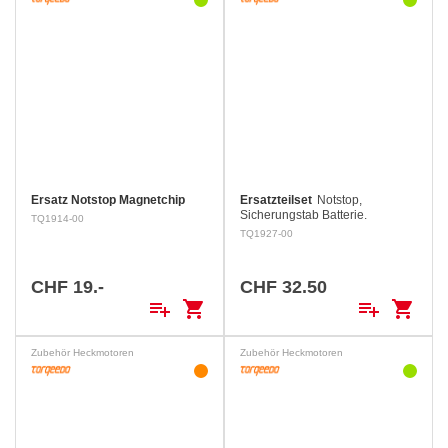
Ersatz Notstop Magnetchip
Ersatzteilset
Notstop,
Sicherungstab Batterie.
TQ1914-00
TQ1927-00
CHF 19.-
CHF 32.50
playlist_add
shopping_cart
playlist_add
shopping_cart
Zubehör Heckmotoren
Zubehör Heckmotoren