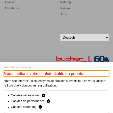
Glossar
Katalog
Distributor
Presse
Jobs
Continuer sans accepter
Nous mettons votre confidentialité en priorité.
Melde dich für unseren Newsletter an!
Notre site Internet utilise les types de cookies suivants tout en vous laissant
le libre choix d'accepter leur utilisation:
© Bucher+Walt 2011-2026
Alle Rechte vorbehalten
Cookies nécessaires
?
Allgemeine Geschäftsbedingungen
Cookies de performance
?
Datenschutzerklärung
Cookies marketing
?
Konzept und Realisation:
hsolutions.ch