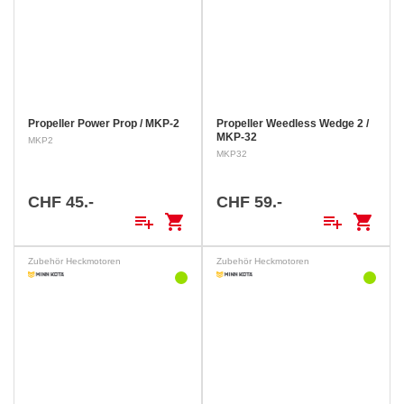
Propeller Power Prop / MKP-2
Propeller Weedless Wedge 2 /
MKP-32
MKP2
MKP32
CHF 45.-
CHF 59.-
playlist_add
shopping_cart
playlist_add
shopping_cart
Zubehör Heckmotoren
Zubehör Heckmotoren