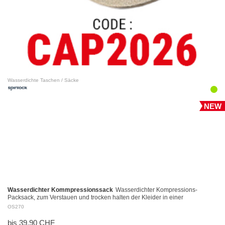
Wasserdichte Taschen / Säcke
NEW
Wasserdichter Kommpressionssack
Wasserdichter Kompressions-
Packsack, zum Verstauen und trocken halten der Kleider in einer
Reisetasche. Leicht und universell einsetzbar mi…
OS270
bis 39.90 CHF