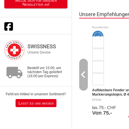
Melde dich für unseren
Newsletter an!
Unsere Empfehlunge
Bootsfender
SWISSNESS
Unsere Devise
local_shipping
Bestellt vor 15:00, am
navigate_before
nächsten Tag geliefert
(16:00 per Express)
Aufblasbare Fender u
Fehlt ein Artikel in unserem Sortiment?
Markierungsbojen, Ø 
cm
Mit verstärktem
DF50B
Lasst es uns wissen
Befestigungsauge und
bis 79.- CHF
Metallventil.
Qualitätsfabrikation: E
Von 75.-
aus Vollmaterial mit
sh
starkem Auge Solide
Konstruktion die auch