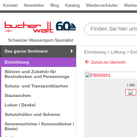
Kontakt
Newsletter
Blog
Katalog
Wiederverkäufer
Marke
Schweizer Wassersport-Spezialist
Das ganze Sortiment
Einrichtung
>
Lüftung
>
Ent
arrow_back
Einrichtung
Zurück zur Übersicht
Stützen und Zubehör für
Bootsdecken und Persenninge
1 Bild
Schutz- und Transportblachen
Stautaschen
Luken / Deckel
Schutzhüllen und Schoner
Sonnenschirme / Sonnendächer /
Bimini