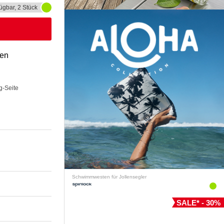
ügbar, 2 Stück
gen
g-Seite
Schwimmwesten für Jollensegler
SALE* - 30%