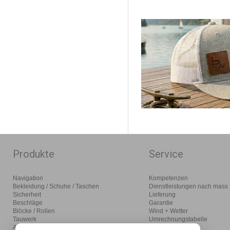
Produkte
Service
Navigation
Kompetenzen
Bekleidung / Schuhe / Taschen
Dienstleistungen nach mass
Sicherheit
Lieferung
Beschläge
Garantie
Blöcke / Rollen
Wind + Wetter
Tauwerk
Umrechnungstabelle
Anlegen / Ankern / Motoren
Glossar