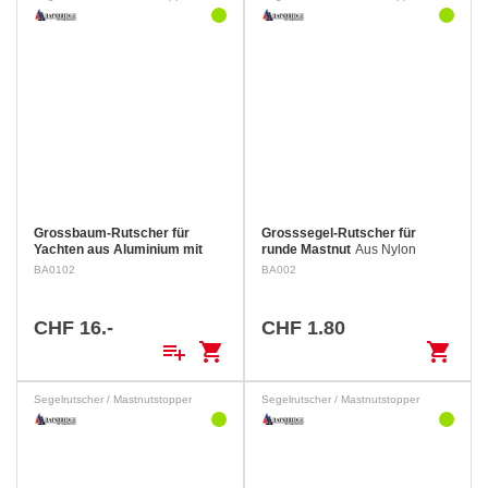
Grossbaum-Rutscher für
Grosssegel-Rutscher für
Yachten aus Aluminium mit
runde Mastnut
Aus Nylon
Teflon-Beschichtung
Länge A:
BA0102
BA002
73 mm Kehle B: ø 11 mm Dicke
C: 3 mm
CHF 16.-
CHF 1.80
playlist_add
shopping_cart
shopping_cart
Segelrutscher / Mastnutstopper
Segelrutscher / Mastnutstopper