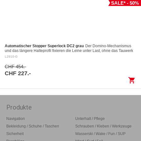
SALE* - 50%
Automatischer Stopper Superlock DC2 grau
Der Domino-Mechanismus
und das längere Halteprofil fixieren die Leine unter Last, ohne das Tauwerk
aufzuscheuern Kontrolliertes Fieren: Das…
L2910-G
CHF 454.-
CHF 227.-
shopping_cart
Produkte
Navigation
Unterhalt / Pflege
Bekleidung / Schuhe / Taschen
Schrauben / Kleben / Werkzeuge
Sicherheit
Wasserski / Wake / Fun / SUP