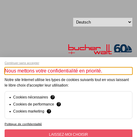
Continuer sans accepter
Nous mettons votre confidentialité en priorité.
Melde dich für unseren Newsletter an!
Notre site Internet utilise les types de cookies suivants tout en vous laissant
le libre choix d'accepter leur utilisation:
© Bucher+Walt 2011-2026
Alle Rechte vorbehalten
Allgemeine Geschäftsbedingungen
Cookies nécessaires
?
Datenschutzerklärung
Cookies de performance
?
Einwilligungseinstellungen
Cookies marketing
?
Konzept und Realisation:
hsolutions.ch
Politique de confidentialité
LAISSEZ-MOI CHOISIR