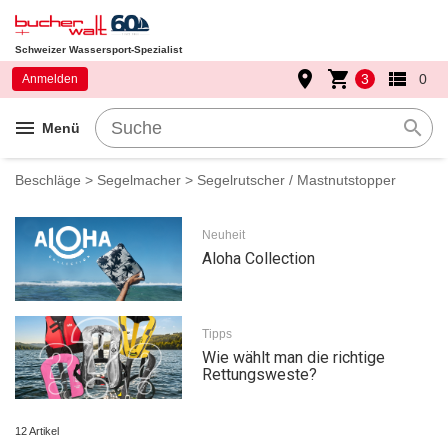
Schweizer Wassersport-Spezialist
place
shopping_cart
view_list
3
0
Anmelden
menu
search
Menü
Beschläge
>
Segelmacher
> Segelrutscher / Mastnutstopper
Neuheit
Aloha Collection
Tipps
Wie wählt man die richtige
Rettungsweste?
12 Artikel