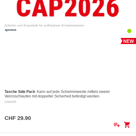
Zubehör und Ersatzteile für aufblasbare Schwimmwesten
NEW
Tasche Side Pack
Kann auf jede Schwimmweste mittels zweier
Velcroschlaufen mit doppelter Sicherheit befestigt werden.
OS9265
CHF 29.90
playlist_add
shopping_cart