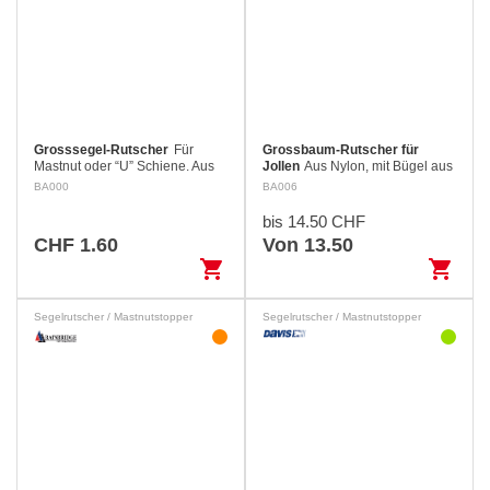
Grosssegel-Rutscher
Für
Grossbaum-Rutscher für
Mastnut oder “U” Schiene. Aus
Jollen
Aus Nylon, mit Bügel aus
Nylon
rostfreiem Stahl
BA000
BA006
bis 14.50 CHF
CHF 1.60
Von 13.50
shopping_cart
shopping_cart
Segelrutscher / Mastnutstopper
Segelrutscher / Mastnutstopper