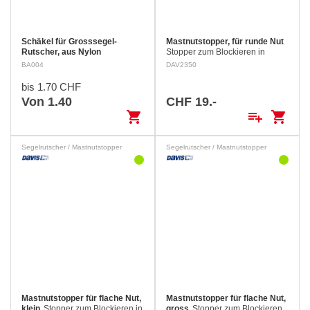
Schäkel für Grosssegel-
Mastnutstopper, für runde Nut
Rutscher, aus Nylon
Stopper zum Blockieren in
runden Mastnuten, damit Segel
BA004
DAV2350
und Rutscher an ihrem Platz auf
dem Mast bleiben. Masse: ø
bis 1.70 CHF
12.5 Länge: 21 mm
Von 1.40
CHF 19.-
shopping_cart
playlist_add
shopping_cart
Segelrutscher / Mastnutstopper
Segelrutscher / Mastnutstopper
Mastnutstopper für flache Nut,
Mastnutstopper für flache Nut,
klein
Stopper zum Blockieren in
gross
Stopper zum Blockieren