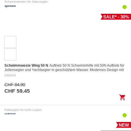
Schwimmwesten für Jollensegler
SALE* - 30%
Schwimmweste Wing 50 N
Auftrieb 50 N Schwimmhilfe mit 50N Auftrieb für
Jollensegler und Yachtsegler in geschütztem Wasser. Modernes Design mit
kurzem und kompaktem…
OS9100
CHF 84.90
CHF 59.45
shopping_cart
Fallstopper für hohe Lasten
NEW