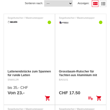
view_module
view_list
Sortieren nach:
Anzeigen:
Segelrutscher / Mastnutstopper
Segelrutscher / Mastnutstopper
Lattenendstücke zum Spannen
Grossbaum-Rutscher für
für runde Latten
Yachten aus Aluminium mit
Teflon-Beschichtung
Länge A:
SN4612R
BA0101
31 mm Kehle B: ø 11 mm Dicke
C: 2.5 mm
bis 35.- CHF
Von 23.-
CHF 17.50
shopping_cart
playlist_add
shopping_cart
Segelrutscher / Mastnutstopper
Segelrutscher / Mastnutstopper