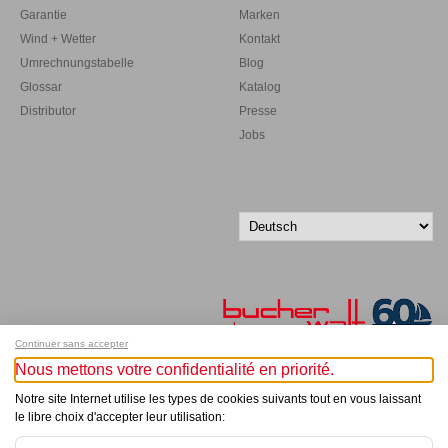
Garantie
Marken
Wind + Wetter
Kontakt
Umrechnungstabelle
Blog
Glossar
Katalog
Distributor
Presse
Jobs
Continuer sans accepter
Nous mettons votre confidentialité en priorité.
Melde dich für unseren Newsletter an!
Notre site Internet utilise les types de cookies suivants tout en vous laissant
le libre choix d'accepter leur utilisation:
© Bucher+Walt 2011-2026