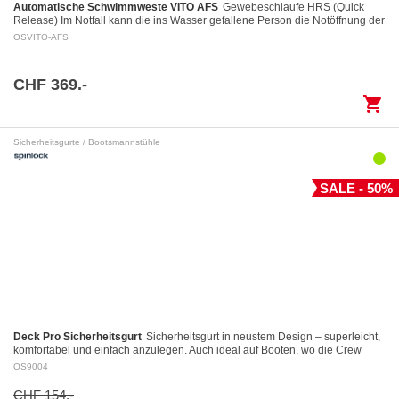
Automatische Schwimmweste VITO AFS
Gewebeschlaufe HRS (Quick
Release) Im Notfall kann die ins Wasser gefallene Person die Notöffnung der
Gewebeschlaufe mittels eines Auslöserings…
OSVITO-AFS
CHF 369.-
shopping_cart
Sicherheitsgurte / Bootsmannstühle
SALE - 50%
Deck Pro Sicherheitsgurt
Sicherheitsgurt in neustem Design – superleicht,
komfortabel und einfach anzulegen. Auch ideal auf Booten, wo die Crew
dauernd angeklinkt ist.…
OS9004
CHF 154.-