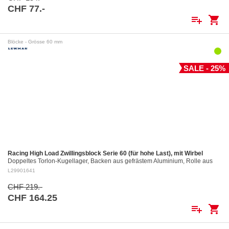
CHF 77.-
playlist_add
shopping_cart
Blöcke - Grösse 60 mm
SALE - 25%
Racing High Load Zwillingsblock Serie 60 (für hohe Last), mit Wirbel
Doppeltes Torlon-Kugellager, Backen aus gefrästem Aluminium, Rolle aus
gefrästem Aluminium Ø 60 mm. Aluminiumrollen: ø 60 mm Für Tau bis: ø 12
L29901641
mm…
CHF 219.-
CHF 164.25
playlist_add
shopping_cart