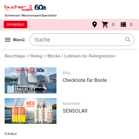
Schweizer Wassersport-Spezialist
place
shopping_cart
view_list
0
0
Anmelden
menu
search
Menü
Beschläge
>
Reling
> Blöcke / Leitösen für Relingstützen
Blog
Checkliste für Boote
Neuheiten
SENSOLAR
8 Artikel