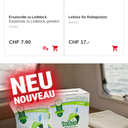
Ersatzrolle zu Leitblock
Leitöse für Relingstütze
Ersatzrolle zu Leitblock, geliefert
WI2012
inkl. Bolzen und Sicherungsring.
OS303
CHF 7.90
CHF 17.-
playlist_add
shopping_cart
shopping_cart