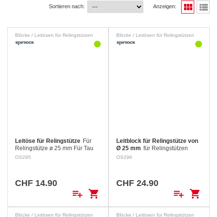
view_module
view_list
Sortieren nach:
Anzeigen:
Blöcke / Leitösen für Relingstützen
Blöcke / Leitösen für Relingstützen
Leitöse für Relingstütze
Für
Leitblock für Relingstütze von
Relingstütze ø 25 mm Für Tau
Ø 25 mm
für Relingstützen
bis: ø 12 mm
Selbstausrichtend. Für Tau bis: ø
OS295
OS296
12 mm
CHF 14.90
CHF 24.90
playlist_add
shopping_cart
playlist_add
shopping_cart
Blöcke / Leitösen für Relingstützen
Blöcke / Leitösen für Relingstützen