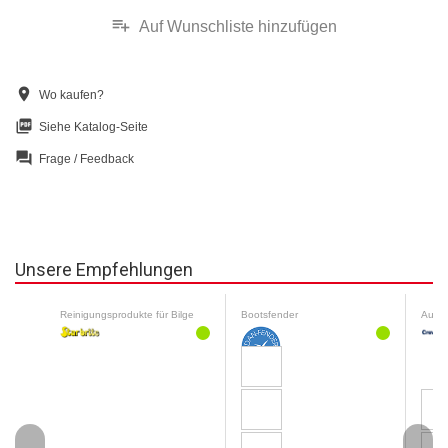
playlist_add
Auf Wunschliste hinzufügen
location_on
Wo kaufen?
picture_as_pdf
Siehe Katalog-Seite
question_answer
Frage / Feedback
Unsere Empfehlungen
Reinigungsprodukte für Bilge
Bootsfender