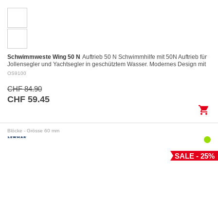
Schwimmweste Wing 50 N
Auftrieb 50 N Schwimmhilfe mit 50N Auftrieb für
Jollensegler und Yachtsegler in geschütztem Wasser. Modernes Design mit
kurzem und kompaktem…
OS9100
CHF 84.90
CHF 59.45
shopping_cart
Blöcke - Grösse 60 mm
SALE - 25%