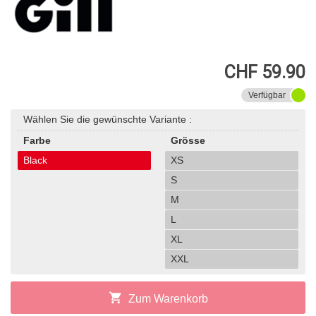
CHF 59.90
Verfügbar
Wählen Sie die gewünschte Variante :
Farbe
Grösse
Black
XS
S
M
L
XL
XXL
shopping_cart
Zum Warenkorb