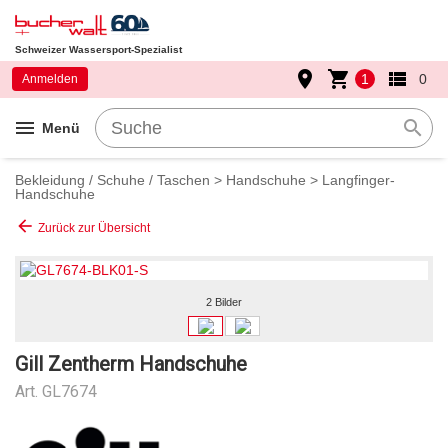
Schweizer Wassersport-Spezialist
place
shopping_cart
view_list
1
0
Anmelden
menu
search
Menü
Bekleidung / Schuhe / Taschen
>
Handschuhe
>
Langfinger-
Handschuhe
arrow_back
Zurück zur Übersicht
2 Bilder
Gill Zentherm Handschuhe
Art.
GL7674