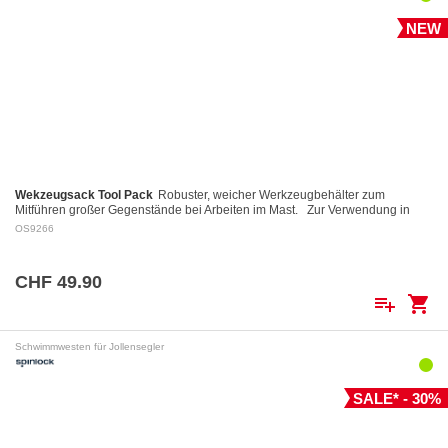
NEW
Wekzeugsack Tool Pack
Robuster, weicher Werkzeugbehälter zum
Mitführen großer Gegenstände bei Arbeiten im Mast. Zur Verwendung in
Verbindung mit dem Spinlock Mast Pro.
OS9266
CHF 49.90
playlist_add
shopping_cart
Schwimmwesten für Jollensegler
SALE* - 30%