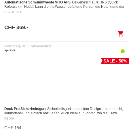
Automatische Schwimmweste VITO AFS
Gewebeschlaufe HRS (Quick
Release) Im Notfall kann die ins Wasser gefallene Person die Notöffnung der
Gewebeschlaufe mittels eines Auslöserings…
OSVITO-AFS
CHF 369.-
shopping_cart
Sicherheitsgurte / Bootsmannstühle
SALE - 50%
Deck Pro Sicherheitsgurt
Sicherheitsgurt in neustem Design – superleicht,
komfortabel und einfach anzulegen. Auch ideal auf Booten, wo die Crew
dauernd angeklinkt ist.…
OS9004
CHF 154.-