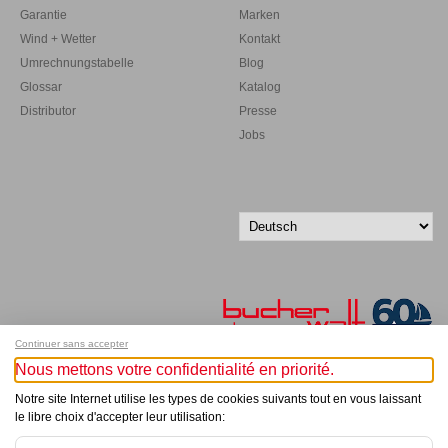
Garantie
Marken
Wind + Wetter
Kontakt
Umrechnungstabelle
Blog
Glossar
Katalog
Distributor
Presse
Jobs
Continuer sans accepter
Nous mettons votre confidentialité en priorité.
Melde dich für unseren Newsletter an!
Notre site Internet utilise les types de cookies suivants tout en vous laissant
le libre choix d'accepter leur utilisation:
© Bucher+Walt 2011-2026