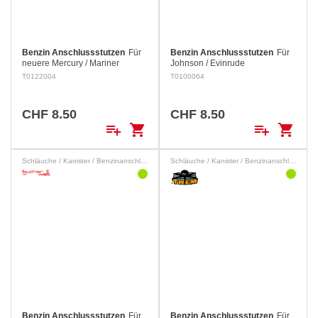
Benzin Anschlussstutzen
Für
Benzin Anschlussstutzen
Für
neuere Mercury / Mariner
Johnson / Evinrude
Aussenbordmotoren (Buchse)
Aussenbordmotoren (Buchse)
T0122004
T0100064
CHF 8.50
CHF 8.50
playlist_add
shopping_cart
playlist_add
shopping_cart
Schläuche / Kanister / Benzinanschlüsse
Schläuche / Kanister / Benzinanschlüsse
Benzin Anschlussstutzen
Für
Benzin Anschlussstutzen
Für