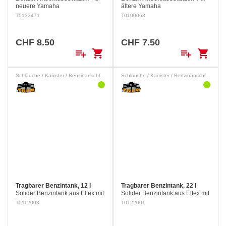
neuere Yamaha
ältere Yamaha
Aussenbordmotoren (Buchse)
Aussenbordmotoren (Buchse)
T0133471
T0100068
CHF 8.50
CHF 7.50
playlist_add
shopping_cart
playlist_add
shopping_cart
Schläuche / Kanister / Benzinanschlüsse
Schläuche / Kanister / Benzinanschlüsse
Tragbarer Benzintank, 12 l
Tragbarer Benzintank, 22 l
Solider Benzintank aus Eltex mit
Solider Benzintank aus Eltex mit
Sicherheitsverschluss. Wird
Sicherheitsverschluss. Wird
T0112003
T0122001
komplett mit Schlauchanschluss,
komplett mit Schlauchanschluss,
Filter und Schwimmer geliefert.
Filter und Schwimmer geliefert.
Länge: 460 mm…
Länge: 540 mm…