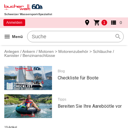
Schweizer Wassersport-Spezialist
place
shopping_cart
view_list
1
0
Anmelden
menu
search
Menü
Anlegen / Ankern / Motoren
>
Motorenzubehör
> Schläuche /
Kanister / Benzinanschlüsse
Blog
Checkliste für Boote
Tipps
Bereiten Sie Ihre Aareböötle vor
19 Artikel