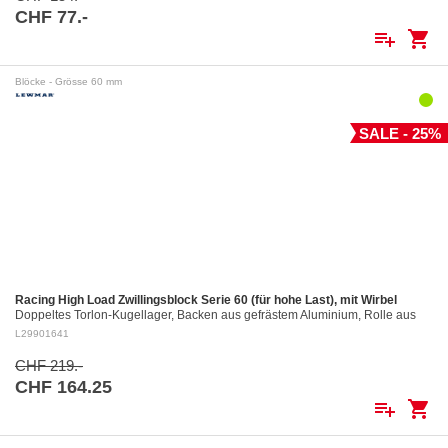
CHF 77.-
playlist_add
shopping_cart
Blöcke - Grösse 60 mm
SALE - 25%
Racing High Load Zwillingsblock Serie 60 (für hohe Last), mit Wirbel
Doppeltes Torlon-Kugellager, Backen aus gefrästem Aluminium, Rolle aus
gefrästem Aluminium Ø 60 mm. Aluminiumrollen: ø 60 mm Für Tau bis: ø 12
L29901641
mm…
CHF 219.-
CHF 164.25
playlist_add
shopping_cart