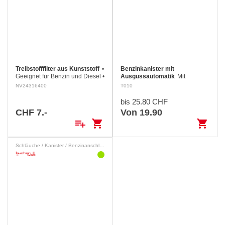
Treibstofffilter aus Kunststoff
•
Benzinkanister mit
Geeignet für Benzin und Diesel •
Ausgussautomatik
Mit
Max. 50 l / min. • Für 6 - 8 mm Ø
Ausgussautomatik und
NV24316400
T010
Schlauchanschlüsse
integrierter Belüftung, welche für
sicheres Nachfüllen von Benzin
bis 25.80 CHF
ohne Verluste sorgen. Entspricht
CHF 7.-
Von 19.90
den neuen…
playlist_add
shopping_cart
shopping_cart
Schläuche / Kanister / Benzinanschlüsse