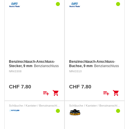
Benzinschlauch-Anschluss-
Benzinschlauch-Anschluss-
Stecker, 9 mm
Benzianschluss
Buchse, 9 mm
Benzianschluss
mit Rückschlagventil, für das
mit Rückschlagventil, für das
NR43308
NR43310
rasche Entfernen eines
rasche Entfernen eines
portablen Benzintanks.
portablen Benzintanks.
CHF 7.80
CHF 7.80
playlist_add
shopping_cart
playlist_add
shopping_cart
Schläuche / Kanister / Benzinanschlüsse
Schläuche / Kanister / Benzinanschlüsse