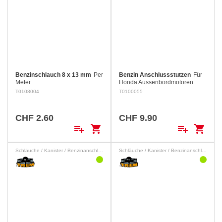
Benzinschlauch 8 x 13 mm
Per
Benzin Anschlussstutzen
Für
Meter
Honda Aussenbordmotoren
(Buchse)
T0108004
T0100055
CHF 2.60
CHF 9.90
playlist_add
shopping_cart
playlist_add
shopping_cart
Schläuche / Kanister / Benzinanschlüsse
Schläuche / Kanister / Benzinanschlüsse