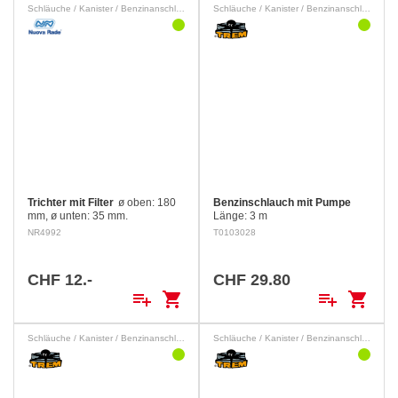
Schläuche / Kanister / Benzinanschlüsse
Schläuche / Kanister / Benzinanschlüsse
Trichter mit Filter
ø oben: 180
Benzinschlauch mit Pumpe
mm, ø unten: 35 mm.
Länge: 3 m
NR4992
T0103028
CHF 12.-
CHF 29.80
playlist_add
shopping_cart
playlist_add
shopping_cart
Schläuche / Kanister / Benzinanschlüsse
Schläuche / Kanister / Benzinanschlüsse