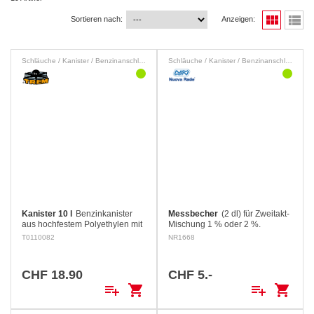
view_module
view_list
Sortieren nach:
Anzeigen:
Schläuche / Kanister / Benzinanschlüsse
Schläuche / Kanister / Benzinanschlüsse
Kanister 10 l
Benzinkanister
Messbecher
(2 dl) für Zweitakt-
aus hochfestem Polyethylen mit
Mischung 1 % oder 2 %.
ergonomischem Handgriff.
T0110082
NR1668
Geliefert mit Ausgusstülle und
Deckel mit Belüftung.
CHF 18.90
CHF 5.-
playlist_add
shopping_cart
playlist_add
shopping_cart