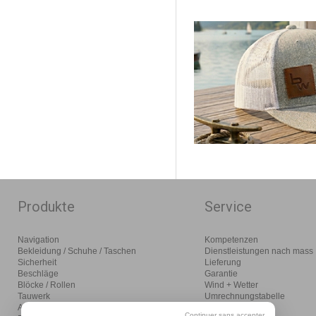
Produkte
Service
Navigation
Kompetenzen
Bekleidung / Schuhe / Taschen
Dienstleistungen nach mass
Sicherheit
Lieferung
Beschläge
Garantie
Blöcke / Rollen
Wind + Wetter
Tauwerk
Umrechnungstabelle
Anlegen / Ankern / Motoren
Glossar
Continuer sans accepter