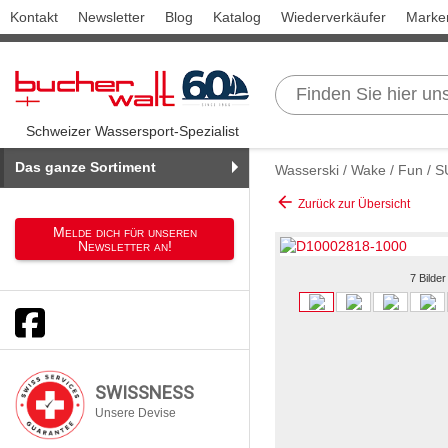
Kontakt
Newsletter
Blog
Katalog
Wiederverkäufer
Marke
Schweizer Wassersport-Spezialist
Das ganze Sortiment
Wasserski / Wake / Fun / 
arrow_back
Zurück zur Übersicht
Melde dich für unseren
Newsletter an!
7 Bilder
SWISSNESS
Unsere Devise