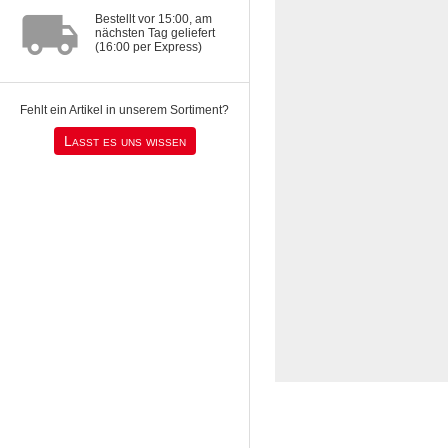
local_shipping
Bestellt vor 15:00, am
nächsten Tag geliefert
(16:00 per Express)
Fehlt ein Artikel in unserem Sortiment?
Lasst es uns wissen