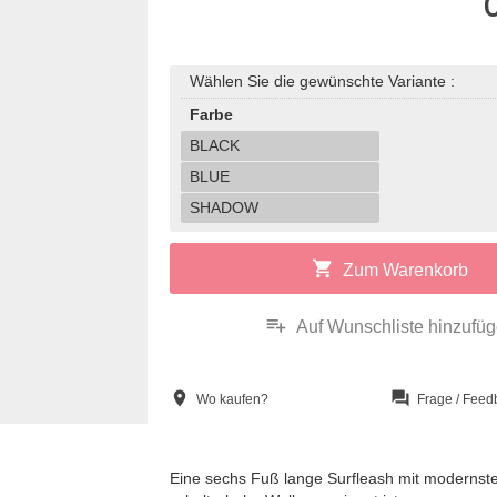
Wählen Sie die gewünschte Variante :
Farbe
BLACK
BLUE
SHADOW
shopping_cart
Zum Warenkorb
playlist_add
Auf Wunschliste hinzufü
location_on
question_answer
Wo kaufen?
Frage / Feed
Eine sechs Fuß lange Surfleash mit modernster