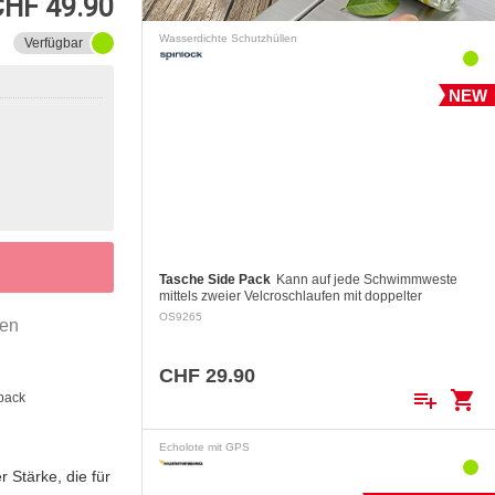
CHF 49.90
Wasserdichte Schutzhüllen
Verfügbar
NEW
Tasche Side Pack
Kann auf jede Schwimmweste
mittels zweier Velcroschlaufen mit doppelter
Sicherheit befestigt werden.
OS9265
gen
CHF 29.90
playlist_add
shopping_cart
back
Echolote mit GPS
 Stärke, die für