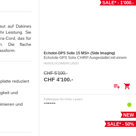
SALE* - 1'000.-
aut auf Dakines
hr Leistung. Sie
ra-Cord, das für
en. Die flache
assform.
Echolot-GPS Solix 15 MSI+ (Side Imaging)
Echolote-GPS Solix CHIRP Ausgestattet mit einem
fast Dual Core CPU Zusätzlich zu den Funktionen
HUSOLIX15MSIPLUSG3
der Helix Geräte, einschliesslich des…
CHF 5'100.-
CHF 4'100.-
latte reduziert
playlist_add
shopping_cart
gkeit und
Fallstopper für hohe Lasten
ximieren und
NEW
SALE* - 50%