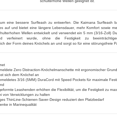
schulterhohe Wellen geeignet ist.
um eine bessere Surfleash zu entwerfen. Die Kaimana Surfleash b
es auf und bietet eine längere Lebensdauer, mehr Komfort sowie me
chulterhohen Wellen entwickelt und verwendet ein 5 mm (3/16-Zoll) Du
tand verfeinert wurde, ohne die Festigkeit zu beeinträchtig
ch der Form deines Knöchels an und sorgt so für eine störungsfreie P
net
eldete Zero Distraction-Knöchelmanschette mit ergonomischer Grundp
sst sich dem Knöchel an
meldetes 3/16 (5MM) DuraCord mit Speed Pockets für maximale Festi
and
 geformte Leashenden erhöhen die Flexibilität, um die Festigkeit zu ma
rei von Verwicklungen zu halten
ges ThinLine-Schienen-Saver-Design reduziert den Platzbedarf
enke in Marinequalität