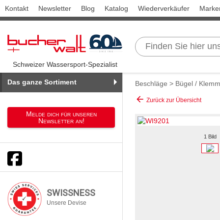
Kontakt
Newsletter
Blog
Katalog
Wiederverkäufer
Marke
Schweizer Wassersport-Spezialist
Das ganze Sortiment
Beschläge
>
Bügel / Klemm
arrow_back
Zurück zur Übersicht
Melde dich für unseren
Newsletter an!
1 Bild
SWISSNESS
Unsere Devise