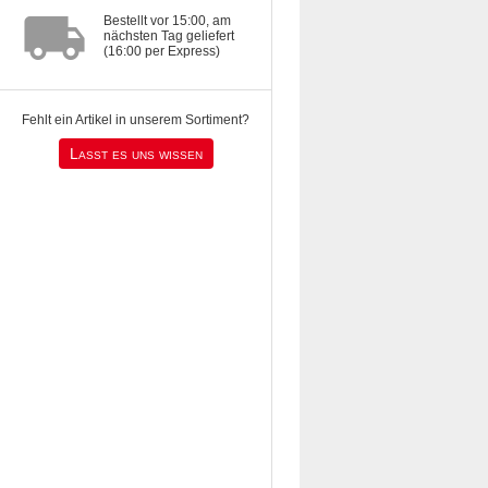
local_shipping
Bestellt vor 15:00, am
nächsten Tag geliefert
(16:00 per Express)
Fehlt ein Artikel in unserem Sortiment?
Lasst es uns wissen