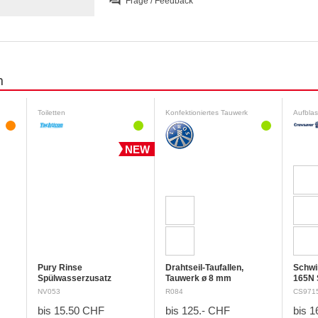
Frage / Feedback
n
Toiletten
Konfektioniertes Tauwerk
NEW
Pury Rinse
Drahtseil-Taufallen,
Schwi
Spülwasserzusatz
Tauwerk ø 8 mm
165N 
Sicherheitsdatenblatt
Fertiggestellte Drahtseil-
Siche
NV053
R084
CS971
Reinigt mit Zitronensäure
Taufallen aus
preisg
bis 15.50 CHF
bis 125.- CHF
bis 1
Frischwassertanks in
extraweichem Drahtseil 7 x
Crewfi