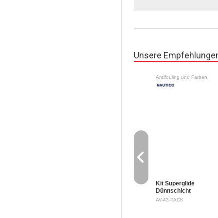
Unsere Empfehlunge
Antifouling und Farben
navigate_before
Kit Superglide
Dünnschicht
Bewuchsschutz
AV-43-PACK
Sicherheitsdatenblatt
Biozide vorsichtig