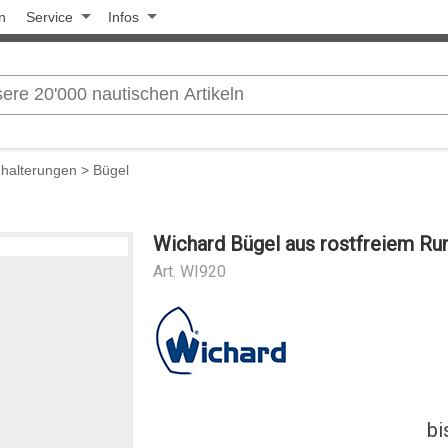
n
Service
Infos
halterungen
>
Bügel
Wichard Bügel aus rostfreiem Ru
Art.
WI920
bi