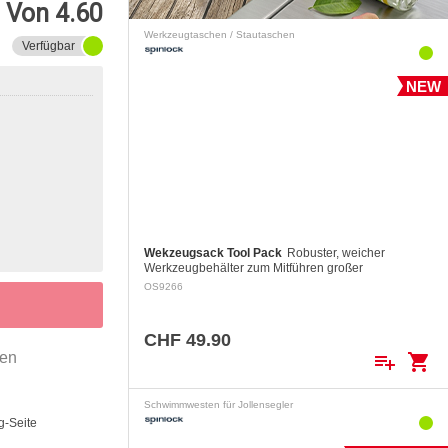
Von 4.60
Werkzeugtaschen / Stautaschen
Verfügbar
NEW
Wekzeugsack Tool Pack
Robuster, weicher
Werkzeugbehälter zum Mitführen großer
Gegenstände bei Arbeiten im Mast. Zur Verwendung
OS9266
in Verbindung mit dem Spinlock Mast Pro.
CHF 49.90
gen
playlist_add
shopping_cart
Schwimmwesten für Jollensegler
g-Seite