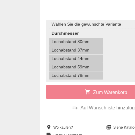
Wählen Sie die gewünschte Variante :
Durchmesser
Lochabstand 30mm
Lochabstand 37mm
Lochabstand 44mm
Lochabstand 59mm
Lochabstand 78mm
shopping_cart
Zum Warenkorb
playlist_add
Auf Wunschliste hinzufü
location_on
picture_as_pdf
Wo kaufen?
Siehe Katalo
question_answer