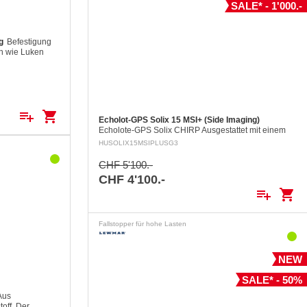
SALE* - 1'000.-
g
Befestigung
en wie Luken
playlist_add
shopping_cart
Echolot-GPS Solix 15 MSI+ (Side Imaging)
Echolote-GPS Solix CHIRP Ausgestattet mit einem
fast Dual Core CPU Zusätzlich zu den Funktionen
HUSOLIX15MSIPLUSG3
der Helix Geräte, einschliesslich des…
CHF 5'100.-
CHF 4'100.-
playlist_add
shopping_cart
Fallstopper für hohe Lasten
NEW
SALE* - 50%
Aus
off. Der