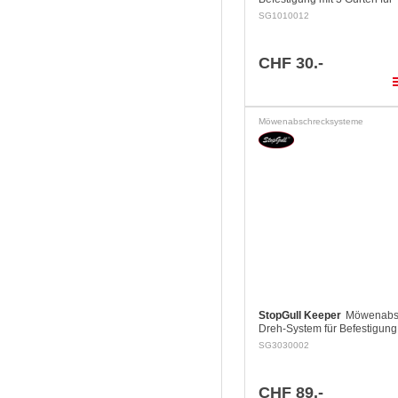
Grossbäume.
SG1010012
CHF 30.-
pla
Möwenabschrecksysteme
StopGull Keeper
Möwenabs
Dreh-System für Befestigung
Radar oder Antennen. Befest
SG3030002
Kleber. Ø 500 mm, Höhe 30
CHF 89.-