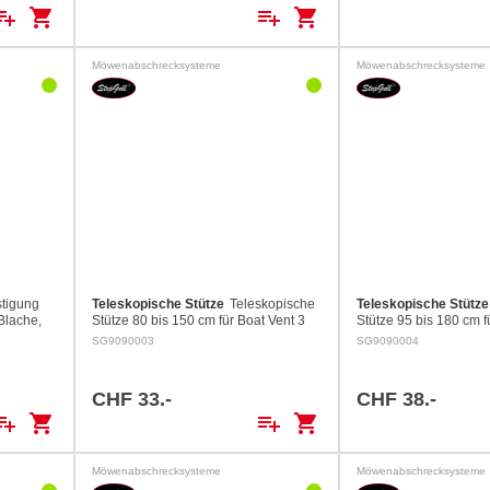
ylist_add
shopping_cart
playlist_add
shopping_cart
Möwenabschrecksysteme
Möwenabschrecksysteme
stigung
Teleskopische Stütze
Teleskopische
Teleskopische Stütze
Blache,
Stütze 80 bis 150 cm für Boat Vent 3
Stütze 95 bis 180 cm f
ter.
Lüfter.
Lüfter.
SG9090003
SG9090004
CHF 33.-
CHF 38.-
ylist_add
shopping_cart
playlist_add
shopping_cart
Möwenabschrecksysteme
Möwenabschrecksysteme