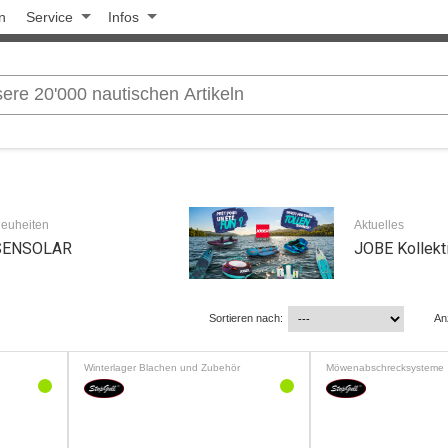
n
Service
Infos
euheiten
Aktuelles
SENSOLAR
JOBE Kollekt
Sortieren nach:
An
Winterlager Blachen und Zubehör
Möwenabschrecksysteme