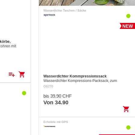
Wasserdichte Taschen / Säcke
NEW
körbe,
ohren mit
 mm befestigt
playlist_add
shopping_cart
Wasserdichter Kommpressionssack
Wasserdichter Kompressions-Packsack, zum
Verstauen und trocken halten der Kleider in einer
OS270
Reisetasche. Leicht und universell einsetzbar mi…
bis 39.90 CHF
Von 34.90
shopping_cart
Echolote mit GPS