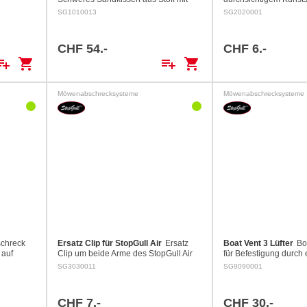
Befestigungsgurt für Achter- und
rotierende Teil erzeugt
SG1010013
SG2020001
Vordeck.
und schreckt Vögel ab
Schnelle Montage auf 
CHF 54.-
CHF 6.-
ylist_add
shopping_cart
playlist_add
shopping_cart
Möwenabschrecksysteme
Möwenabschrecksysteme
chreck
Ersatz Clip für StopGull Air
Ersatz
Boat Vent 3 Lüfter
Bo
 auf
Clip um beide Arme des StopGull Air
für Befestigung durch 
igung mit
in Position zu halten.
SG3030011
SG9090001
0 mm
CHF 7.-
CHF 30.-