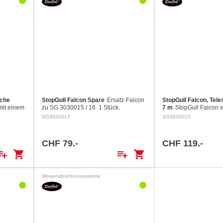
sche
StopGull Falcon Spare
Ersatz-Falcon
StopGull Falcon, Tel
mit einem
zu SG 3030015 / 16. 1 Stück.
7 m
StopGull Falcon 
tem
entwickelt, um Vögel 
SG3030017
SG3030015
Fuss
oder Häfen fernzuhalte
 grössere
Brise genügt, damit es 
StopGull Falcon…
CHF 79.-
CHF 119.-
ylist_add
shopping_cart
playlist_add
shopping_cart
Möwenabschrecksysteme