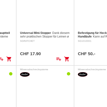
uptteil
Universal Mini-Stopper
Dank diesem
Befestigung für Heck
ysteme
sehr praktischen Stopper für Leinen ø
Handläufe
Kann auf R
eht aus
3 mm können Sie beinahe alles
einem Ø von 22 bis 38
SGRATCHET
SG1010001
befestigen. Die Leine blockiert
werden.
 sich auf
automatisch und mit einem…
CHF 17.90
CHF 50.-
ylist_add
shopping_cart
playlist_add
shopping_cart
Möwenabschrecksysteme
Möwenabschrecksysteme