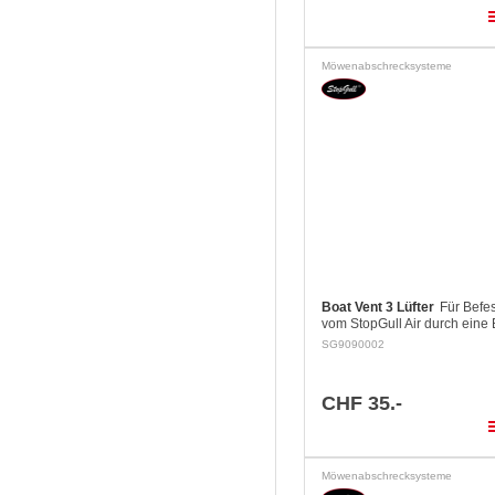
pla
Möwenabschrecksysteme
Boat Vent 3 Lüfter
Für Befe
vom StopGull Air durch eine 
dient gleichzeitig auch als Lüf
SG9090002
CHF 35.-
pla
Möwenabschrecksysteme