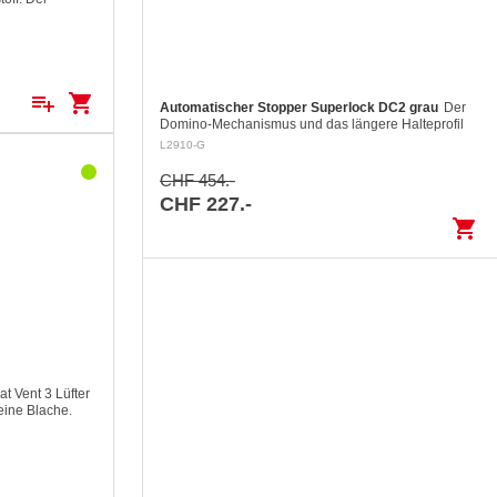
 Unstabilität
. Selbstklebend.
Mastlichtern,…
playlist_add
shopping_cart
Automatischer Stopper Superlock DC2 grau
Der
Domino-Mechanismus und das längere Halteprofil
fixieren die Leine unter Last, ohne das Tauwerk
L2910-G
aufzuscheuern Kontrolliertes Fieren: Das…
CHF 454.-
CHF 227.-
shopping_cart
at Vent 3 Lüfter
eine Blache.