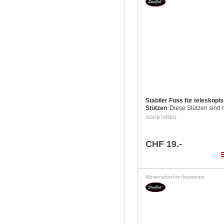
Stabiler Fuss für teleskopi
Stützen
Diese Stützen sind 
ausgezeichnetem Klemmsys
SGPB78RBS
ausgestattet. Der optionale 
verteilt den Druck über eine
Fläche und bietet…
CHF 19.-
pla
Möwenabschrecksysteme