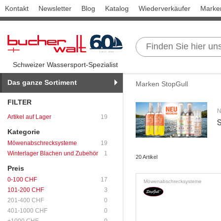
Kontakt
Newsletter
Blog
Katalog
Wiederverkäufer
Marke
Schweizer Wassersport-Spezialist
Das ganze Sortiment
Marken StopGull
FILTER
N
Artikel auf Lager
19
Kategorie
Möwenabschrecksysteme
19
Winterlager Blachen und Zubehör
1
20 Artikel
Preis
0-100 CHF
17
Möwenabschrecksysteme
101-200 CHF
3
201-400 CHF
0
401-1000 CHF
0
+1000 CHF
0