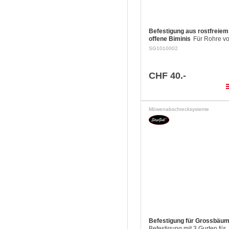
Befestigung aus rostfreiem 
offene Biminis
Für Rohre v
bis 28 mm und Montage durc
SG1010002
Stoff. Durchmesser Platte: 
Lochabstand: 45 mm
CHF 40.-
pla
Möwenabschrecksysteme
Befestigung für Grossbäu
Befestigung mit 3 Gurten für