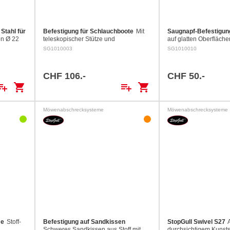
Stahl für
Befestigung für Schlauchboote
Mit
Saugnapf-Befestigun
on Ø 22
teleskopischer Stütze und
auf glatten Oberfläch
h Bimini-
Gummileinen zur Befestigung. Höhe
oder Kabinendächer.
SG1010003
SG1010010
60 mm,
von 80 bis 150 cm regulierbar.
CHF 106.-
CHF 50.-
ylist_add
shopping_cart
playlist_add
shopping_cart
Möwenabschrecksysteme
Möwenabschrecksysteme
me
Stoff-
Befestigung auf Sandkissen
StopGull Swivel S27
Schweres Sandkissen aus Stoff mit
durchsichtigem Kunstst