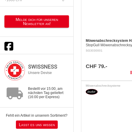
Melde dich für unseren
Newsletter an!
Möwenabschrecksystem Ha
StopGull Möwenabschrecks
Das StopGull Sortiment best
SG3030001
Möwen- und
Vögelabschrecksystemen die
verschiedenen Unterlagen…
CHF 79.-
SWISSNESS
pla
Unsere Devise
Möwenabschrecksysteme
local_shipping
Bestellt vor 15:00, am
nächsten Tag geliefert
(16:00 per Express)
Fehlt ein Artikel in unserem Sortiment?
Lasst es uns wissen