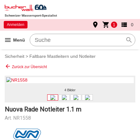
Schweizer Wassersport-Spezialist
place
shopping_cart
view_list
1
0
Anmelden
menu
search
Menü
Sicherheit
>
Faltbare Mastleitern und Notleiter
arrow_back
Zurück zur Übersicht
4 Bilder
Nuova Rade Notleiter 1.1 m
Art.
NR1558