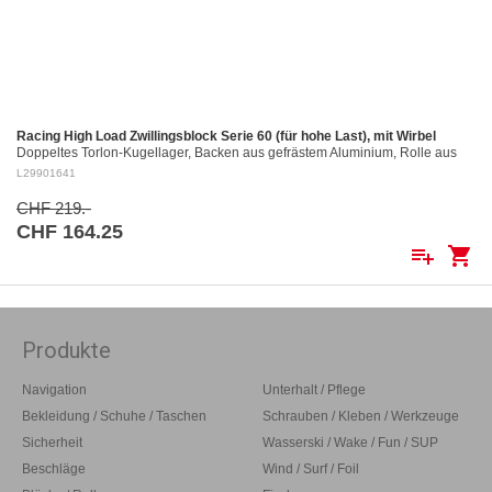
Racing High Load Zwillingsblock Serie 60 (für hohe Last), mit Wirbel
Doppeltes Torlon-Kugellager, Backen aus gefrästem Aluminium, Rolle aus
gefrästem Aluminium Ø 60 mm. Aluminiumrollen: ø 60 mm Für Tau bis: ø 12
L29901641
mm…
CHF 219.-
CHF 164.25
playlist_add
shopping_cart
Produkte
Navigation
Unterhalt / Pflege
Bekleidung / Schuhe / Taschen
Schrauben / Kleben / Werkzeuge
Sicherheit
Wasserski / Wake / Fun / SUP
Beschläge
Wind / Surf / Foil