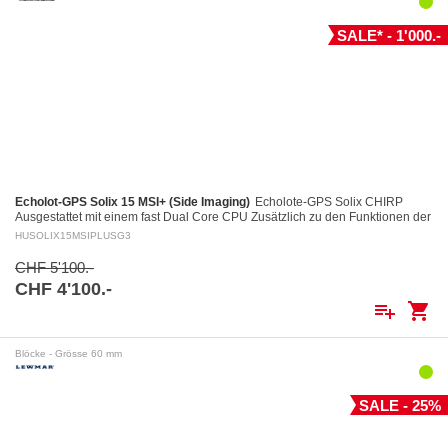
SALE* - 1'000.-
Echolot-GPS Solix 15 MSI+ (Side Imaging)
Echolote-GPS Solix CHIRP
Ausgestattet mit einem fast Dual Core CPU Zusätzlich zu den Funktionen der
Helix Geräte, einschliesslich des…
HUSOLIX15MSIPLUSG3
CHF 5'100.-
CHF 4'100.-
playlist_add
shopping_cart
Blöcke - Grösse 60 mm
SALE - 25%