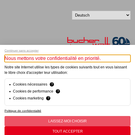
Continuer sans accepter
Nous mettons votre confidentialité en priorité.
Melde dich für unseren Newsletter an!
Notre site Internet utilise les types de cookies suivants tout en vous laissant
le libre choix d'accepter leur utilisation:
© Bucher+Walt 2011-2026
Alle Rechte vorbehalten
Cookies nécessaires
?
Allgemeine Geschäftsbedingungen
Cookies de performance
?
Datenschutzerklärung
Cookies marketing
?
Konzept und Realisation:
hsolutions.ch
Politique de confidentialité
LAISSEZ-MOI CHOISIR
TOUT ACCEPTER