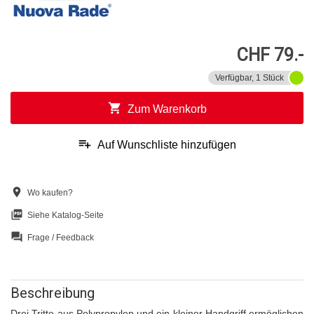
CHF 79.-
Verfügbar, 1 Stück
shopping_cart
Zum Warenkorb
playlist_add
Auf Wunschliste hinzufügen
location_on
Wo kaufen?
picture_as_pdf
Siehe Katalog-Seite
question_answer
Frage / Feedback
Beschreibung
Drei Tritte aus Polypropylen und ein kleiner Handgriff ermöglichen