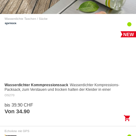
Wasserdichte Taschen / Säcke
NEW
Wasserdichter Kommpressionssack
Wasserdichter Kompressions-
Packsack, zum Verstauen und trocken halten der Kleider in einer
Reisetasche. Leicht und universell einsetzbar mi…
OS270
bis 39.90 CHF
Von 34.90
shopping_cart
Echolote mit GPS