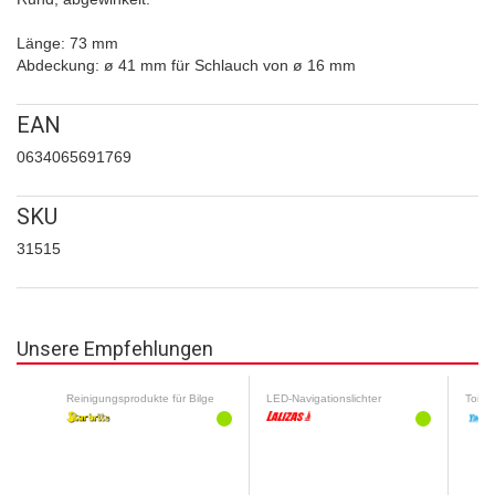
Länge: 73 mm
Abdeckung: ø 41 mm für Schlauch von ø 16 mm
EAN
0634065691769
SKU
31515
Unsere Empfehlungen
Reinigungsprodukte für Bilge
LED-Navigationslichter
Toilet