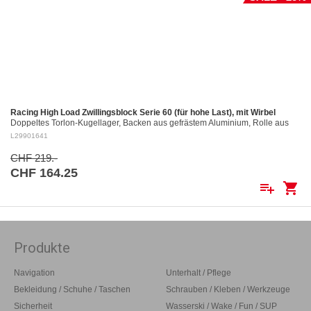
Racing High Load Zwillingsblock Serie 60 (für hohe Last), mit Wirbel
Doppeltes Torlon-Kugellager, Backen aus gefrästem Aluminium, Rolle aus
gefrästem Aluminium Ø 60 mm. Aluminiumrollen: ø 60 mm Für Tau bis: ø 12
L29901641
mm…
CHF 219.-
CHF 164.25
playlist_add
shopping_cart
Produkte
Navigation
Unterhalt / Pflege
Bekleidung / Schuhe / Taschen
Schrauben / Kleben / Werkzeuge
Sicherheit
Wasserski / Wake / Fun / SUP