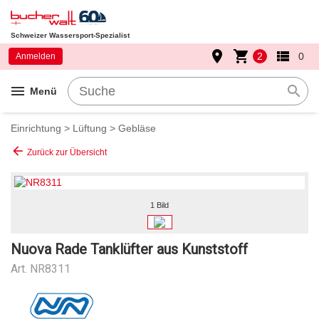
Schweizer Wassersport-Spezialist
place
shopping_cart
view_list
2
0
Anmelden
menu
search
Menü
Einrichtung
>
Lüftung
>
Gebläse
arrow_back
Zurück zur Übersicht
1 Bild
Nuova Rade Tanklüfter aus Kunststoff
Art.
NR8311