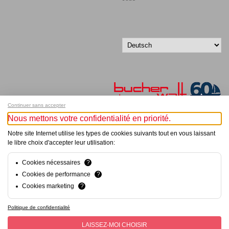
Continuer sans accepter
Nous mettons votre confidentialité en priorité.
Melde dich für unseren Newsletter an!
Notre site Internet utilise les types de cookies suivants tout en vous laissant
le libre choix d'accepter leur utilisation:
© Bucher+Walt 2011-2026
Alle Rechte vorbehalten
Cookies nécessaires
?
Allgemeine Geschäftsbedingungen
Cookies de performance
?
Datenschutzerklärung
Cookies marketing
?
Konzept und Realisation:
hsolutions.ch
Politique de confidentialité
LAISSEZ-MOI CHOISIR