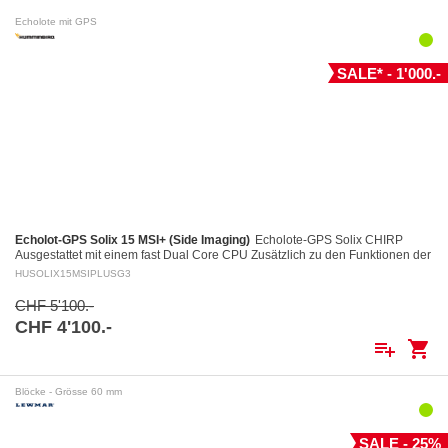
Echolote mit GPS
SALE* - 1'000.-
Echolot-GPS Solix 15 MSI+ (Side Imaging)
Echolote-GPS Solix CHIRP
Ausgestattet mit einem fast Dual Core CPU Zusätzlich zu den Funktionen der
Helix Geräte, einschliesslich des…
HUSOLIX15MSIPLUSG3
CHF 5'100.-
CHF 4'100.-
playlist_add
shopping_cart
Blöcke - Grösse 60 mm
SALE - 25%