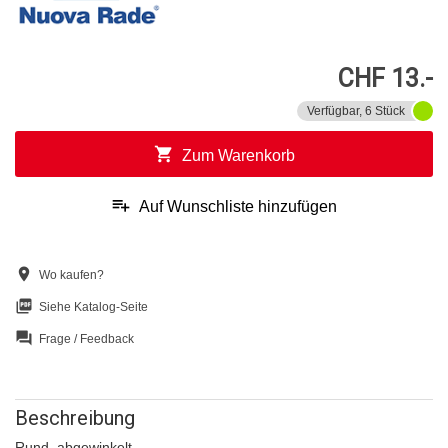
CHF 13.-
Verfügbar, 6 Stück
shopping_cart
Zum Warenkorb
playlist_add
Auf Wunschliste hinzufügen
location_on
Wo kaufen?
picture_as_pdf
Siehe Katalog-Seite
question_answer
Frage / Feedback
Beschreibung
Rund, abgewinkelt.