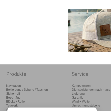
Produkte
Service
Navigation
Kompetenzen
Bekleidung / Schuhe / Taschen
Dienstleistungen nach mass
Sicherheit
Lieferung
Beschläge
Garantie
Blöcke / Rollen
Wind + Wetter
Tauwerk
Umrechnungstabelle
Anlegen / Ankern / Motoren
Glossar