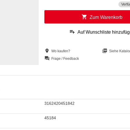
Verfü
shopping_cart
Zum Warenkorb
playlist_add
Auf Wunschliste hinzufü
location_on
picture_as_pdf
Wo kaufen?
Siehe Katalo
question_answer
Frage / Feedback
2
3162420451842
45184