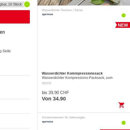
gbar, 10 Stück
Wasserdichte Taschen / Säcke
NEW
gen
g-Seite
Wasserdichter Kommpressionssack
Wasserdichter Kompressions-Packsack, zum
Verstauen und trocken halten der Kleider in einer
OS270
Reisetasche. Leicht und universell einsetzbar mi…
bis 39.90 CHF
Von 34.90
shopping_cart
Schwimmwesten für Jollensegler