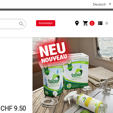
Deutsch
place
shopping_cart
view_list
search
1
0
Anmelden
CHF 9.50