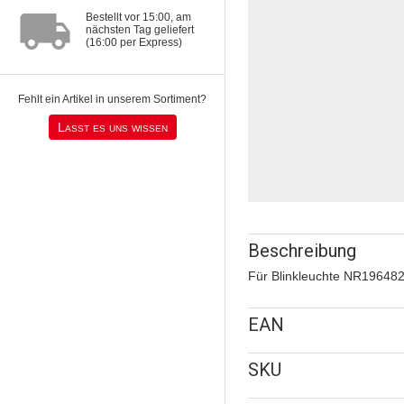
local_shipping
Bestellt vor 15:00, am
nächsten Tag geliefert
(16:00 per Express)
Fehlt ein Artikel in unserem Sortiment?
Lasst es uns wissen
Beschreibung
Für Blinkleuchte NR19648
EAN
SKU