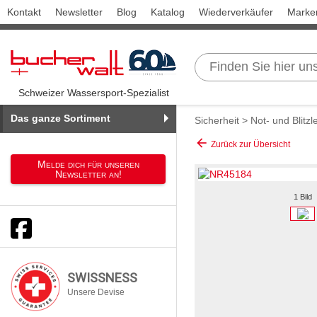
Kontakt
Newsletter
Blog
Katalog
Wiederverkäufer
Marke
Schweizer Wassersport-Spezialist
Das ganze Sortiment
Sicherheit
>
Not- und Blitz
arrow_back
Zurück zur Übersicht
Melde dich für unseren
Newsletter an!
1 Bild
SWISSNESS
Unsere Devise