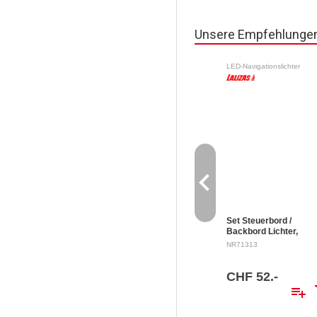
Unsere Empfehlunge
LED-Navigationslichter
navigate_before
Set Steuerbord /
Backbord Lichter,
schwarze Gehäuse
NR71313
Seitliche Montage 12 V 
0.5 W
CHF 52.-
playlist_add
sh