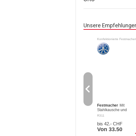
Unsere Empfehlunge
navigate_before
Festmacher
Mit
Stahlkausche und
Schlaufe. Aus dreifach
R311
gedrehtem Polyester-
bis 42.- CHF
Tauwerk Farbe: weiss M
Schlaufe von 27 cm auf
Von 33.50
einer Seite und rostfre
sh