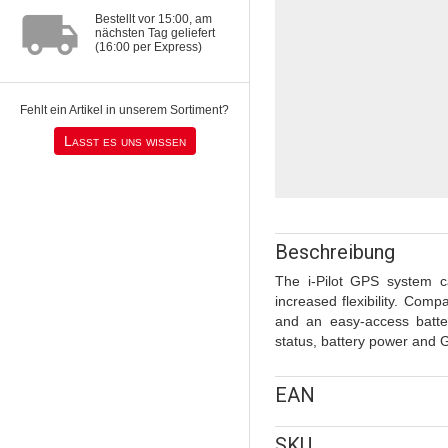
local_shipping
Bestellt vor 15:00, am
nächsten Tag geliefert
(16:00 per Express)
Fehlt ein Artikel in unserem Sortiment?
Lasst es uns wissen
Beschreibung
The i-Pilot GPS system c
increased flexibility. Com
and an easy-access batter
status, battery power and 
EAN
SKU