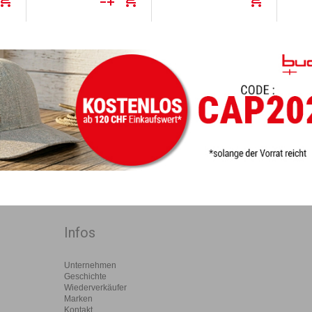
Komposit. Rolle…
Produktinformationen
stark
lesen. Signalwort :…
Konst
Infos
Unternehmen
Geschichte
Wiederverkäufer
Marken
Kontakt