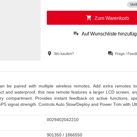
Verf
shopping_cart
Zum Warenkorb
playlist_add
Auf Wunschliste hinzufü
location_on
question_answer
Wo kaufen?
Frage / Feed
an be paired with multiple wireless remotes. Add extra remotes to
pact and waterproof, this new remote features a larger LCD screen, e
y compartment. Provides instant feedback on active functions, spe
GPS signal strength. Controls Auto Stow/Deploy and Power Trim with Ul
0029402042210
901350 / 1866550