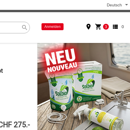
Deutsch
place
shopping_cart
view_list
search
3
0
Anmelden
bt
CHF 275.-