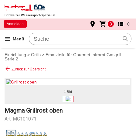
Schweizer Wassersport-Spezialist
place
shopping_cart
view_list
3
0
Anmelden
menu
search
Menü
Einrichtung
>
Grills
>
Ersatzteile für Gourmet Infrarot Gasgrill
Serie 2
arrow_back
Zurück zur Übersicht
1 Bild
Magma Grillrost oben
Art.
MG101071