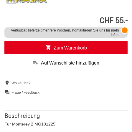
CHF 55.-
Verfügbar, lieferzeit mehrere Wochen, Kontaktieren Sie uns für mehr
Infos!
shopping_cart
Zum Warenkorb
playlist_add
Auf Wunschliste hinzufügen
location_on
Wo kaufen?
question_answer
Frage / Feedback
Beschreibung
Für Monterey 2 MG101225.