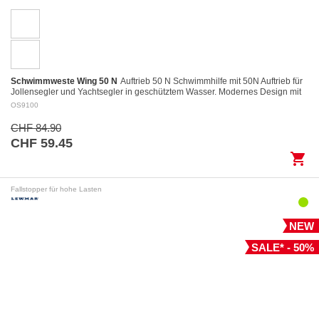
Schwimmweste Wing 50 N
Auftrieb 50 N Schwimmhilfe mit 50N Auftrieb für
Jollensegler und Yachtsegler in geschütztem Wasser. Modernes Design mit
kurzem und kompaktem…
OS9100
CHF 84.90
CHF 59.45
shopping_cart
Fallstopper für hohe Lasten
NEW
SALE* - 50%