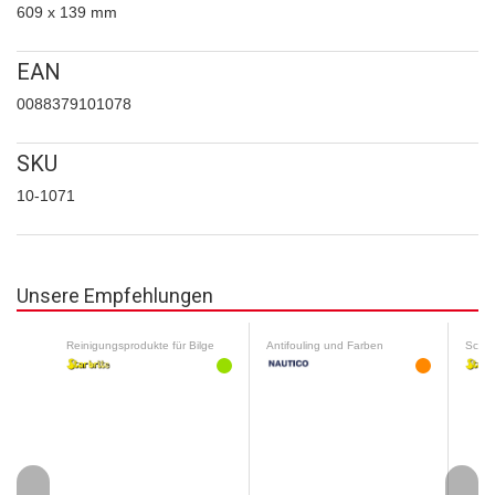
609 x 139 mm
EAN
0088379101078
SKU
10-1071
Unsere Empfehlungen
Reinigungsprodukte für Bilge
Antifouling und Farben
Schut