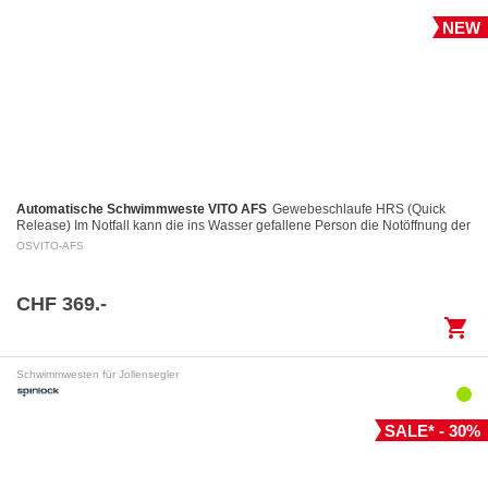
NEW
Automatische Schwimmweste VITO AFS
Gewebeschlaufe HRS (Quick
Release) Im Notfall kann die ins Wasser gefallene Person die Notöffnung der
Gewebeschlaufe mittels eines Auslöserings…
OSVITO-AFS
CHF 369.-
shopping_cart
Schwimmwesten für Jollensegler
SALE* - 30%