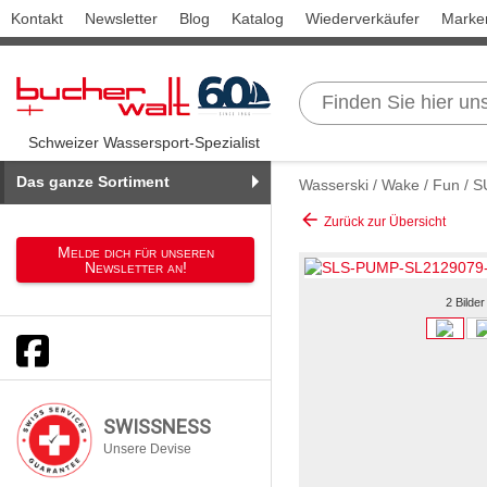
Kontakt
Newsletter
Blog
Katalog
Wiederverkäufer
Marke
Schweizer Wassersport-Spezialist
Das ganze Sortiment
Wasserski / Wake / Fun / 
arrow_back
Zurück zur Übersicht
Melde dich für unseren
Newsletter an!
2 Bilder
SWISSNESS
Unsere Devise