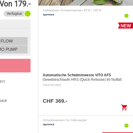
Von 179.-
Aufblasbare Schwimmwesten 65 N - 190 N
Verfügbar
NEW
 FLOW
MO PUMP
Automatische Schwimmweste VITO AFS
Gewebeschlaufe HRS (Quick Release) Im Notfall
gen
kann die ins Wasser gefallene Person die Notöffnung
OSVITO-AFS
der Gewebeschlaufe mittels eines Auslöserings…
CHF 369.-
back
shopping_cart
Schwimmwesten für Jollensegler