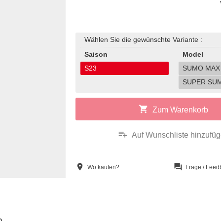
Wählen Sie die gewünschte Variante :
Saison
Model
S23
SUMO MAX
SUPER SU
shopping_cart
Zum Warenkorb
playlist_add
Auf Wunschliste hinzufü
location_on
question_answer
Wo kaufen?
Frage / Feed
n