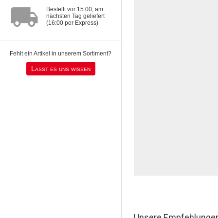
local_shipping
Bestellt vor 15:00, am
nächsten Tag geliefert
(16:00 per Express)
Fehlt ein Artikel in unserem Sortiment?
Lasst es uns wissen
Unsere Empfehlunge