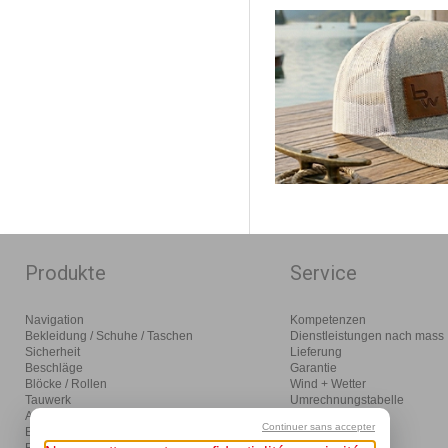
Produkte
Service
Navigation
Kompetenzen
Bekleidung / Schuhe / Taschen
Dienstleistungen nach mass
Sicherheit
Lieferung
Beschläge
Garantie
Blöcke / Rollen
Wind + Wetter
Tauwerk
Umrechnungstabelle
Anlegen / Ankern / Motoren
Glossar
Continuer sans accepter
Einrichtung
Distributor