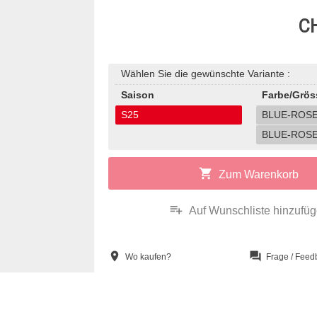
CH
Wählen Sie die gewünschte Variante :
Saison
Farbe/Grös
S25
BLUE-ROSE
BLUE-ROSE
shopping_cart
Zum Warenkorb
playlist_add
Auf Wunschliste hinzufü
location_on
question_answer
Wo kaufen?
Frage / Feed