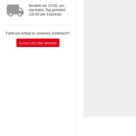
local_shipping
Bestellt vor 15:00, am
nächsten Tag geliefert
(16:00 per Express)
Fehlt ein Artikel in unserem Sortiment?
Lasst es uns wissen