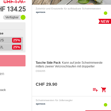
CHF 179.-
F 134.25
Zubehör und Ersatzteile für aufblasbare Schwimmwesten
Verfügbar
NEW
se
/S
25%
/L
25%
Tasche Side Pack
Kann auf jede Schwimmweste
mittels zweier Velcroschlaufen mit doppelter
Sicherheit befestigt werden.
OS9265
gen
CHF 29.90
playlist_add
shopping_cart
back
Schwimmwesten für Jollensegler