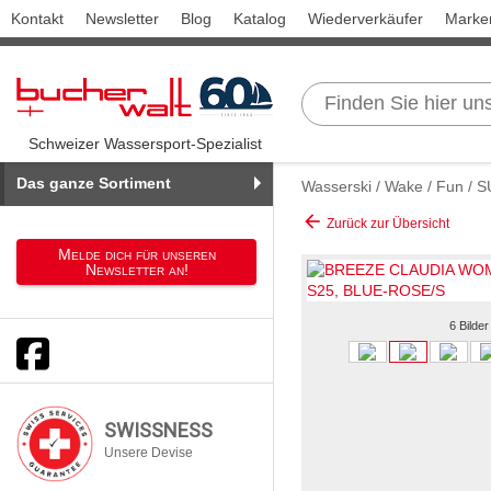
Kontakt
Newsletter
Blog
Katalog
Wiederverkäufer
Marke
Schweizer Wassersport-Spezialist
Das ganze Sortiment
Wasserski / Wake / Fun / 
arrow_back
Zurück zur Übersicht
Melde dich für unseren
Newsletter an!
6 Bilder
SWISSNESS
Unsere Devise