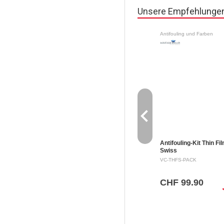
Unsere Empfehlunge
Antifouling und Farben
navigate_before
Antifouling-Kit Thin Fi
Swiss
Sicherheitsdatenblatt 
VC-THFS-PACK
Signalwort: ACHTUNG
Gefahrenhinweise: H2
Flüssigkeit und Dampf
CHF 99.90
leicht entzündlich. H31
sh
Verursacht Hautreizun