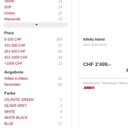
Shorts
14
SUP
14
Unisex
13
Wasserski
13
Preis
0-100 CHF
269
Infinity Island
JACC-281020003
101-200 CHF
57
201-400 CHF
65
401-1000 CHF
44
+1000 CHF
12
CHF 2'499.-
pla
Angebote
Artikel in Aktion
41
Wakeboards / Wakeskate / Wakes
Neuheiten
62
Farbe
ATLANTIC GREEN
5
SILVER GREY
1
WHITE
4
WHITE-BLACK
1
BLUE
17