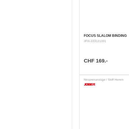
FOCUS SLALOM BINDING
JFIX-333121001
CHF 169.-
Neoprenanzüge / Skiff Herren