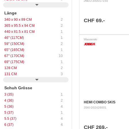
JNEO-300017150
Länge
340 x 90 x 89 CM
2
CHF 69.-
365 x 95.5 x 94 CM
2
440 x 81.5 x 81 CM
1
46" (117CM)
1
Wasserski
59" (150CM)
2
65" (165CM)
1
67" (170CM)
10
69" (175CM)
1
128 CM
2
131 CM
3
Schuh Grösse
3 (35)
1
4 (36)
2
HEMI COMBO SKIS
5 (36)
4
JSKI-202426001
5 (37)
1
5.5 (37)
4
6 (37)
4
CHF 269.-