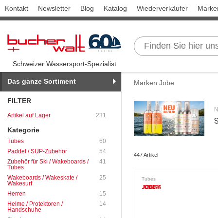
Kontakt
Newsletter
Blog
Katalog
Wiederverkäufer
Marke
Schweizer Wassersport-Spezialist
Das ganze Sortiment
Marken Jobe
FILTER
N
Artikel auf Lager
231
Kategorie
Tubes
60
Paddel / SUP-Zubehör
54
447 Artikel
Zubehör für Ski / Wakeboards /
41
Tubes
Wakeboards / Wakeskate /
25
Tubes
Wakesurf
Herren
15
Helme / Protektoren /
14
Handschuhe