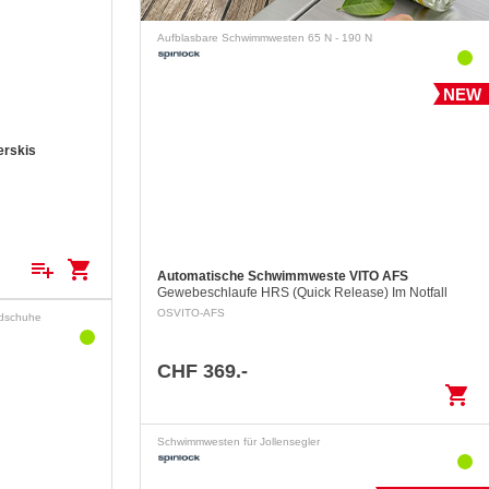
Aufblasbare Schwimmwesten 65 N - 190 N
NEW
erskis
playlist_add
shopping_cart
Automatische Schwimmweste VITO AFS
Gewebeschlaufe HRS (Quick Release) Im Notfall
kann die ins Wasser gefallene Person die Notöffnung
OSVITO-AFS
ndschuhe
der Gewebeschlaufe mittels eines Auslöserings…
CHF 369.-
shopping_cart
Schwimmwesten für Jollensegler