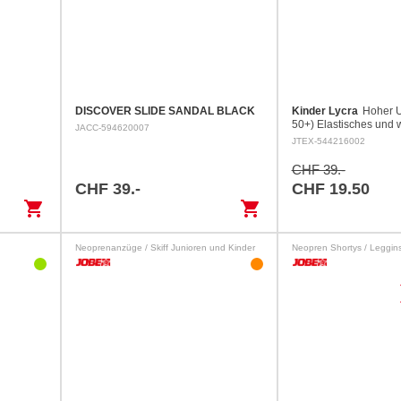
DISCOVER SLIDE SANDAL BLACK
Kinder Lycra
Hoher 
50+) Elastisches und 
JACC-594620007
Gewebe
JTEX-544216002
CHF 39.-
CHF 39.-
CHF 19.50
shopping_cart
shopping_cart
Neoprenanzüge / Skiff Junioren und Kinder
Neopren Shortys / Leggi