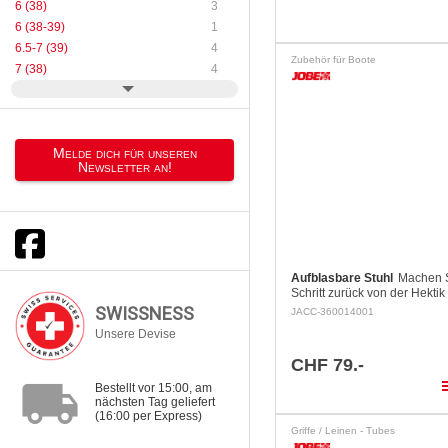
6 (38)
3
6 (38-39)
1
6.5-7 (39)
4
Zubehör für Boote
7 (38)
4
Melde dich für unseren
Newsletter an!
Aufblasbare Stuhl
Machen S
Schritt zurück von der Hektik
Sommers, genießen Sie ein
SWISSNESS
JACC-360014001
Moment des Komforts und de
Unsere Devise
Entspannung. Hinsetzen u
CHF 79.-
local_shipping
pla
Bestellt vor 15:00, am
nächsten Tag geliefert
(16:00 per Express)
Griffe / Leinen - Tubes