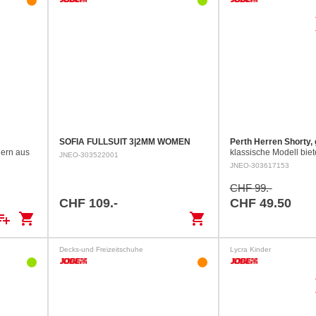
SOFIA FULLSUIT 3|2MM WOMEN
Perth Herren Shorty,
ern aus
klassische Modell biet
JNEO-303522001
 Personen.
ausgezeichnete Beweg
JNEO-303617153
und Komfort. Shorty a
superstretch Finemes
CHF 99.-
Sichtbare Nähte…
CHF 109.-
CHF 49.50
ylist_add
shopping_cart
shopping_cart
Decks-und Freizeitschuhe
Lycra Kinder