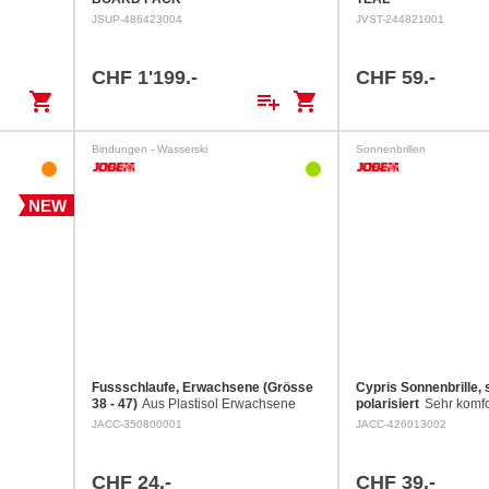
JSUP-486423004
JVST-244821001
CHF 1'199.-
CHF 59.-
shopping_cart
playlist_add
shopping_cart
Bindungen - Wasserski
Sonnenbrillen
NEW
Fussschlaufe, Erwachsene (Grösse
Cypris Sonnenbrille, s
38 - 47)
Aus Plastisol Erwachsene
polarisiert
Sehr komfo
(Grösse 38 - 47)
schwimmende Sonnenb
JACC-350800001
JACC-426013002
Brillenglas mit Sonne
Mit verstellbarem Ban
CHF 24.-
CHF 39.-