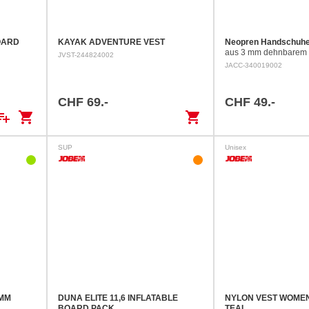
OARD
KAYAK ADVENTURE VEST
Neopren Handschuh
aus 3 mm dehnbarem 
JVST-244824002
einen besseren Tragek
JACC-340019002
Handschuh vorgeformt
CHF 69.-
CHF 49.-
ylist_add
shopping_cart
shopping_cart
SUP
Unisex
2MM
DUNA ELITE 11,6 INFLATABLE
NYLON VEST WOMEN
BOARD PACK
TEAL