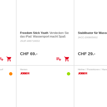
Freedom Stick Youth
Verstecken Sie
Stabilisator für Wass
das iPad: Wassersport macht Spaß
JACC-200805002
und ist gesund für Kinder. Aus unserer
JSUP-486719002
eigenen Erfahrung können wir Ihnen
sagen, dass Kinder…
CHF 69.-
CHF 29.-
ylist_add
shopping_cart
playlist_add
shopping_cart
urf
Herren
Helme / Protektoren / Ha