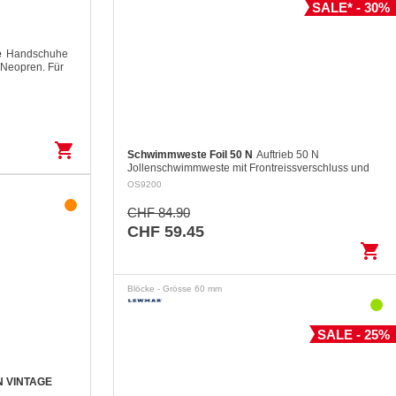
SALE* - 30%
e
Handschuhe
Neopren. Für
omfort ist der
.
shopping_cart
Schwimmweste Foil 50 N
Auftrieb 50 N
Jollenschwimmweste mit Frontreissverschluss und
zwei grossen Fronttaschen Die zweiteilige
OS9200
Konstruktion des Rückenteils garantiert…
CHF 84.90
CHF 59.45
shopping_cart
Blöcke - Grösse 60 mm
SALE - 25%
 VINTAGE