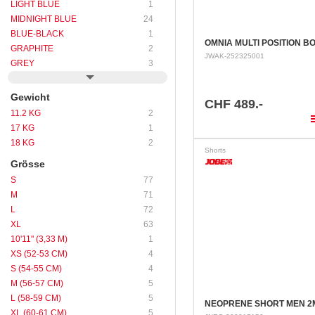
LIGHT BLUE
1
MIDNIGHT BLUE
24
BLUE-BLACK
1
OMNIA MULTI POSITION B
GRAPHITE
2
JWAK-252325001
GREY
3
Gewicht
CHF 489.-
11.2 KG
2
pla
17 KG
1
18 KG
2
Shorts
Grösse
S
77
M
71
L
72
XL
63
10'11" (3,33 M)
1
XS (52-53 CM)
4
S (54-55 CM)
4
M (56-57 CM)
5
L (58-59 CM)
5
NEOPRENE SHORT MEN 
XL (60-61 CM)
5