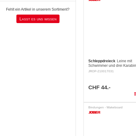
Fehlt ein Artikel in unserem Sortiment?
Lasst es uns wissen
Schleppdreieck
Leine mit
Schwimmer und drei Karabin
rostfreiem Stahl. Für 1 bis 2
JROP-210017031
Länge: 2.43m Maximale
Bruchfestigkeit: 1077 kg
CHF 44.-
pla
Bindungen - Wakeboard