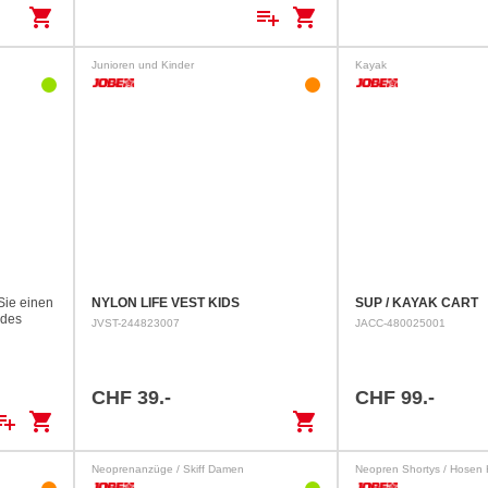
shopping_cart
playlist_add
shopping_cart
Junioren und Kinder
Kayak
ie einen
NYLON LIFE VEST KIDS
SUP / KAYAK CART
 des
JVST-244823007
JACC-480025001
en
r
nd…
CHF 39.-
CHF 99.-
ylist_add
shopping_cart
shopping_cart
Neoprenanzüge / Skiff Damen
Neopren Shortys / Hosen 