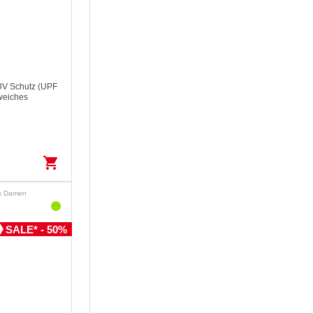
UV Schutz (UPF
weiches
shopping_cart
ns Damen
SALE* - 50%