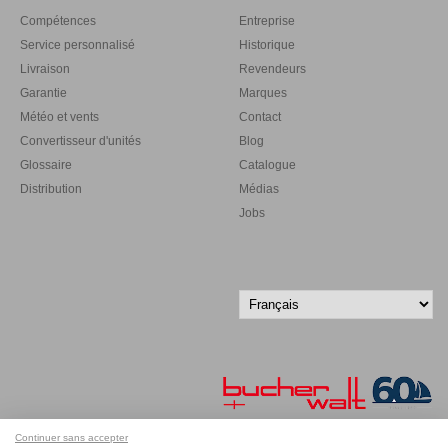
Compétences
Entreprise
Service personnalisé
Historique
Livraison
Revendeurs
Garantie
Marques
Météo et vents
Contact
Convertisseur d'unités
Blog
Glossaire
Catalogue
Distribution
Médias
Jobs
Continuer sans accepter