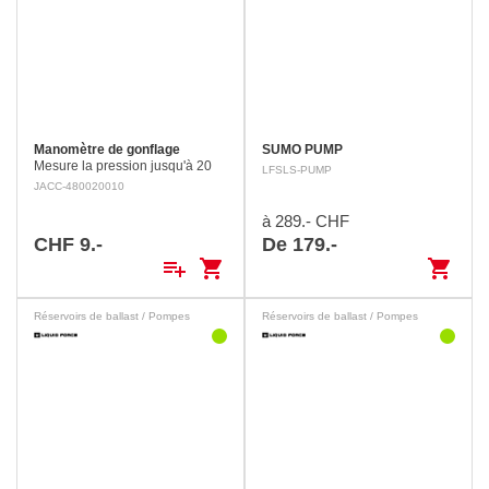
Manomètre de gonflage
SUMO PUMP
Mesure la pression jusqu'à 20
LFSLS-PUMP
PSI. Dimensions : 40 x 75 mm
JACC-480020010
à 289.- CHF
CHF 9.-
De 179.-
playlist_add
shopping_cart
shopping_cart
Réservoirs de ballast / Pompes
Réservoirs de ballast / Pompes