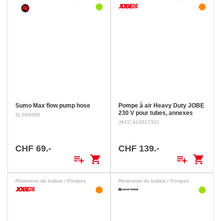
Sumo Max flow pump hose
Pompe à air Heavy Duty JOBE
230 V pour tubes, annexes
SLS69008
gonflables et bateaux
JACC-410017301
pneumatiques
Pompe très
grand volume 230 V pour
gonfler et dégonfler tubes et
CHF 69.-
CHF 139.-
pneumatiques. Livrée avec
playlist_add
shopping_cart
playlist_add
shopping_cart
tuyau et 2 embouts pour
différentes valves.
Réservoirs de ballast / Pompes
Réservoirs de ballast / Pompes