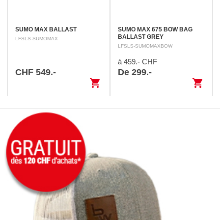
SUMO MAX BALLAST
SUMO MAX 675 BOW BAG
BALLAST GREY
LFSLS-SUMOMAX
LFSLS-SUMOMAXBOW
à 459.- CHF
CHF 549.-
De 299.-
shopping_cart
shopping_cart