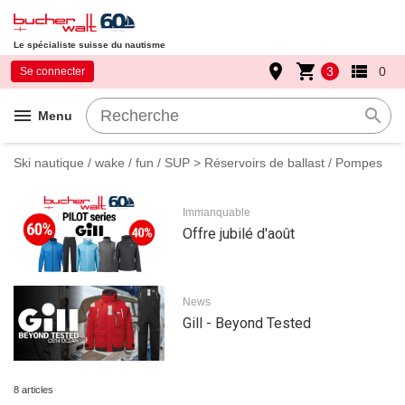
Le spécialiste suisse du nautisme
place
shopping_cart
view_list
3
0
Se connecter
menu
search
Menu
Ski nautique / wake / fun / SUP
> Réservoirs de ballast / Pompes
Immanquable
Offre jubilé d'août
News
Gill - Beyond Tested
8 articles