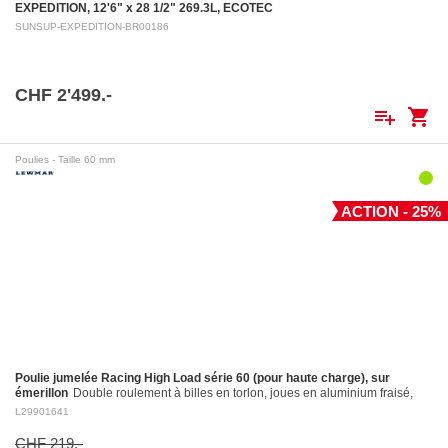
EXPEDITION, 12'6" x 28 1/2" 269.3L, ECOTEC
SUNSUP-EXPEDITION-BR00186
CHF 2'499.-
playlist_add
shopping_cart
Poulies - Taille 60 mm
ACTION - 25%
Poulie jumelée Racing High Load série 60 (pour haute charge), sur
émerillon
Double roulement à billes en torlon, joues en aluminium fraisé,
réa en aluminium fraisé Ø 60 mm. Réa en aluminium: ø 60 mm Pour
L29901641
cordages jusqu'à:…
CHF 219.-