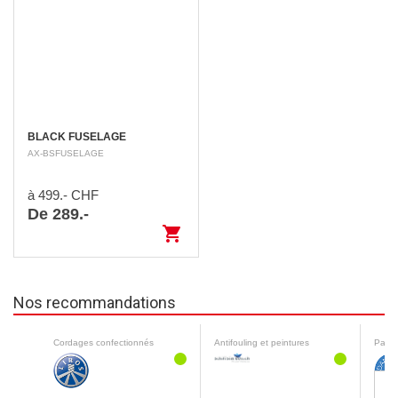
BLACK FUSELAGE
AX-BSFUSELAGE
à 499.- CHF
De 289.-
shopping_cart
Nos recommandations
Cordages confectionnés
Antifouling et peintures
Pare-