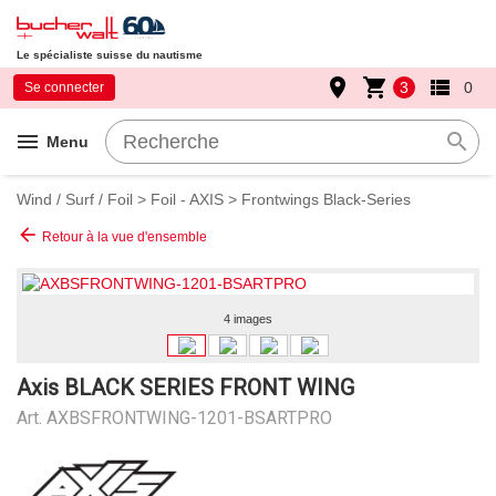
Le spécialiste suisse du nautisme
place
shopping_cart
view_list
3
0
Se connecter
menu
search
Menu
Wind / Surf / Foil
>
Foil - AXIS
>
Frontwings Black-Series
arrow_back
Retour à la vue d'ensemble
4 images
Axis BLACK SERIES FRONT WING
Art.
AXBSFRONTWING-1201-BSARTPRO