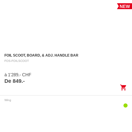
NEW
FOIL SCOOT, BOARD, & ADJ. HANDLE BAR
FOS-FOILSCOOT
à 1'289.- CHF
De 849.-
shopping_cart
Wing