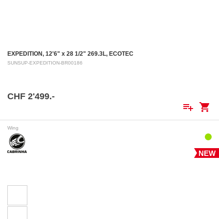
EXPEDITION, 12'6" x 28 1/2" 269.3L, ECOTEC
SUNSUP-EXPEDITION-BR00186
CHF 2'499.-
playlist_add
shopping_cart
Wing
NEW