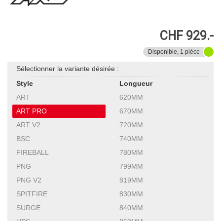
CHF 929.-
Disponible, 1 pièce
Sélectionner la variante désirée :
Style
Longueur
ART
620MM
ART PRO
670MM
ART V2
720MM
BSC
740MM
FIREBALL
780MM
PNG
799MM
PNG V2
819MM
SPITFIRE
830MM
SURGE
840MM