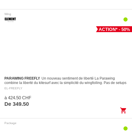
Wing
ACTION* - 50%
PARAWING FREEFLY
Un nouveau sentiment de liberté La Parawing
combine la liberté du kitesurf avec la simplicité du wingfoiling. Pas de setups
compliqués, juste de…
EL-FREEFLY
à 424.50 CHF
De 349.50
shopping_cart
Package