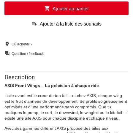
shopping_cart
Ajouter au panier
playlist_add
Ajouter à la liste des souhaits
location_on
Où acheter ?
question_answer
Question / feedback
Description
AXIS Front Wings – La précision à chaque ride
L’aile avant est le cœur de ton foil – et chez AXIS, chaque wing
est le fruit d’années de développement, de profils soigneusement
optimisés et d’une performance sans compromis. Que tu
pratiques le pump, le surf, le downwind, le wingfoil ou le kitefoil : il
existe une aile AXIS pour chaque discipline et chaque niveau.
Avec des gammes different AXIS propose des ailes aux