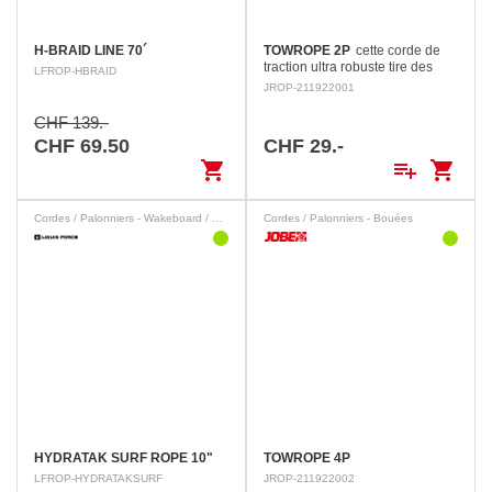
H-BRAID LINE 70´
TOWROPE 2P
cette corde de
traction ultra robuste tire des
LFROP-HBRAID
tubes et 2 riders jusqu'à 1077
JROP-211922001
KG ! Elles possèdent une forme
unique et notable, et des
CHF 139.-
crochets…
CHF 69.50
CHF 29.-
shopping_cart
playlist_add
shopping_cart
Cordes / Palonniers - Wakeboard / Wakesurf
Cordes / Palonniers - Bouées
HYDRATAK SURF ROPE 10"
TOWROPE 4P
LFROP-HYDRATAKSURF
JROP-211922002