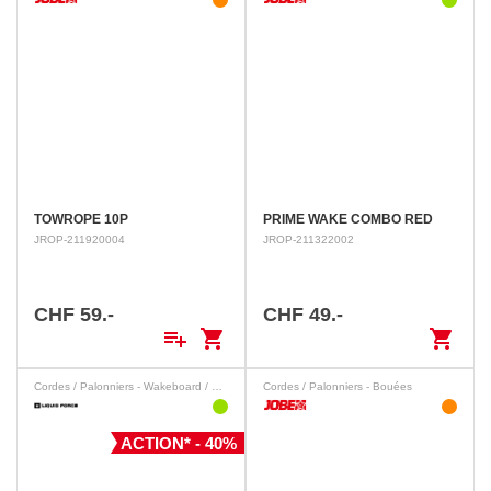
TOWROPE 10P
PRIME WAKE COMBO RED
JROP-211920004
JROP-211322002
CHF 59.-
CHF 49.-
playlist_add
shopping_cart
shopping_cart
Cordes / Palonniers - Wakeboard / Wakesurf
Cordes / Palonniers - Bouées
ACTION* - 40%