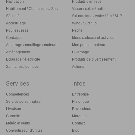
Navigation
Produits d'entretien
Habillement / Chaussures / Sacs
Visser / coller / outils
Sécurité
Ski nautique / wake / fun / SUP
Accastillage
Wind / Surf / Foil
Poulies / réas
Pêche
Cordages
Idées cadeaux et activités
Amarrage / mouillage / moteurs
Mon premier bateau
Aménagement
Hivernage
Eclairage / électricité
Produits de divertissement
Sanitaires / pompes
Actions
Services
Infos
Compétences
Entreprise
Service personnalisé
Historique
Livraison
Revendeurs
Garantie
Marques
Météo et vents
Contact
Convertisseur d'unités
Blog