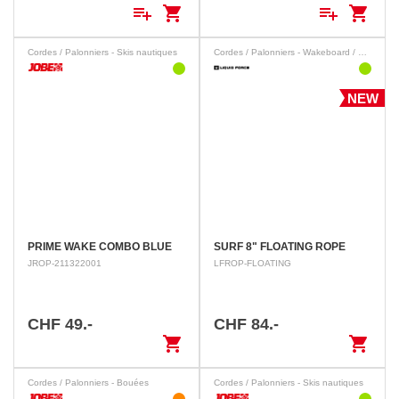
playlist_add
shopping_cart
playlist_add
shopping_cart
Cordes / Palonniers - Skis nautiques
Cordes / Palonniers - Wakeboard / Wakesurf
NEW
PRIME WAKE COMBO BLUE
SURF 8" FLOATING ROPE
JROP-211322001
LFROP-FLOATING
CHF 49.-
CHF 84.-
shopping_cart
shopping_cart
Cordes / Palonniers - Bouées
Cordes / Palonniers - Skis nautiques