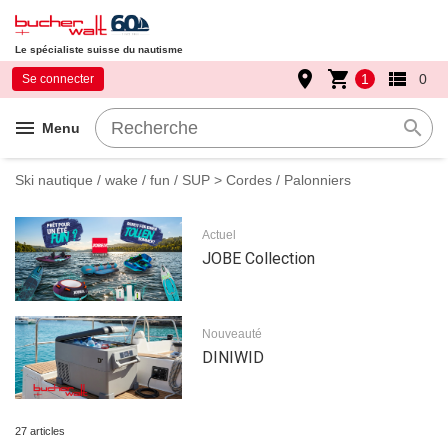
Le spécialiste suisse du nautisme
place
shopping_cart
view_list
1
0
Se connecter
menu
search
Menu
Ski nautique / wake / fun / SUP
> Cordes / Palonniers
Actuel
JOBE Collection
Nouveauté
DINIWID
27 articles