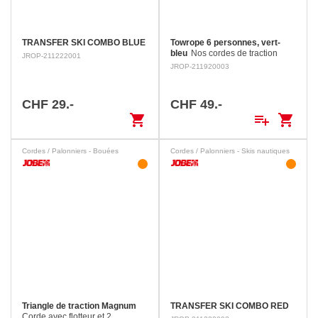
TRANSFER SKI COMBO BLUE
Towrope 6 personnes, vert-
bleu
Nos cordes de traction
JROP-211222001
ultra robustes tirent des tubes et
JROP-211920003
même de plus grosses bouées
tractées pour 6 personnes
jusqu'à 2767kg ! Elles
CHF 29.-
CHF 49.-
possèdent…
shopping_cart
playlist_add
shopping_cart
Cordes / Palonniers - Bouées
Cordes / Palonniers - Skis nautiques
Triangle de traction Magnum
TRANSFER SKI COMBO RED
Corde avec flotteur et 2