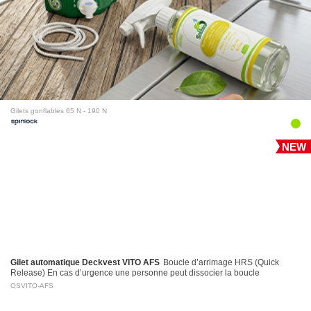
Gilets gonflables 65 N - 190 N
NEW
Gilet automatique Deckvest VITO AFS
Boucle d’arrimage HRS (Quick
Release) En cas d’urgence une personne peut dissocier la boucle
d’arrimage en tirant sur la poignée d’activation…
OSVITO-AFS