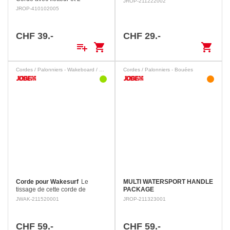
JROP-211222002
mousquetons en inox. Pour 4
JROP-410102005
personnes maximum.
CHF 39.-
CHF 29.-
playlist_add
shopping_cart
shopping_cart
Cordes / Palonniers - Wakeboard / Wakesurf
Cordes / Palonniers - Bouées
Corde pour Wakesurf
Le
MULTI WATERSPORT HANDLE
tissage de cette corde de
PACKAGE
wakesurf est plus épais que la
JWAK-211520001
JROP-211323001
ligne principale, afin d'avoir un
bon maintien. Avec une poignée
EVA, un palonnier…
CHF 59.-
CHF 59.-