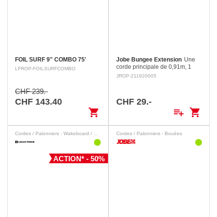
FOIL SURF 9" COMBO 75'
Jobe Bungee Extension
Une
corde principale de 0,91m, 1
LFROP-FOILSURFCOMBO
section permettant d'ajuster la
JROP-211920005
longueur de la corde pouvant
supporter jusqu'à 1860kg (4
CHF 239.-
personnes), vous êtes…
CHF 143.40
CHF 29.-
shopping_cart
playlist_add
shopping_cart
Cordes / Palonniers - Wakeboard / Wakesurf
Cordes / Palonniers - Bouées
ACTION* - 50%