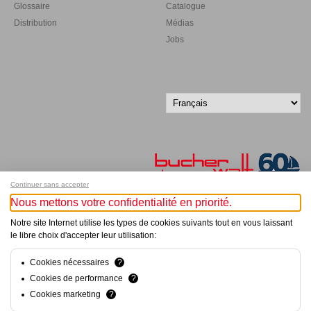
Glossaire
Catalogue
Distribution
Médias
Jobs
Continuer sans accepter
Nous mettons votre confidentialité en priorité.
Inscrivez-vous à notre newsletter !
Notre site Internet utilise les types de cookies suivants tout en vous laissant
le libre choix d'accepter leur utilisation:
© Bucher+Walt 2011-2026
Tous droits réservés - Informations non contractuelles
Cookies nécessaires
?
Conditions générales
Cookies de performance
?
Politique de Confidentialité
Cookies marketing
?
Conception et réalisation :
hsolutions.ch