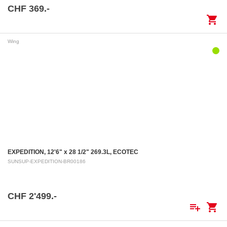
CHF 369.-
shopping_cart
Wing
EXPEDITION, 12'6" x 28 1/2" 269.3L, ECOTEC
SUNSUP-EXPEDITION-BR00186
CHF 2'499.-
playlist_add
shopping_cart