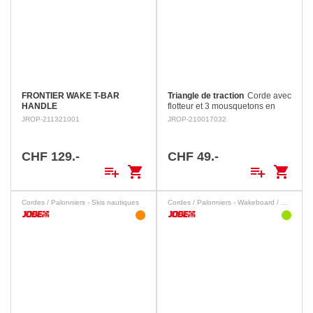
FRONTIER WAKE T-BAR
Triangle de traction
Corde avec
HANDLE
flotteur et 3 mousquetons en
inox. Flotteur avec poulie. Pour
JROP-211321001
JROP-210017032
1 à 2 personnes.
CHF 129.-
CHF 49.-
playlist_add
shopping_cart
playlist_add
shopping_cart
Cordes / Palonniers - Skis nautiques
Cordes / Palonniers - Wakeboard / Wakesurf