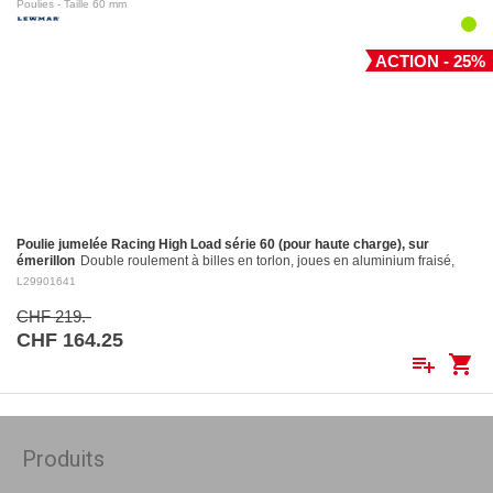
Poulies - Taille 60 mm
ACTION - 25%
Poulie jumelée Racing High Load série 60 (pour haute charge), sur
émerillon
Double roulement à billes en torlon, joues en aluminium fraisé,
réa en aluminium fraisé Ø 60 mm. Réa en aluminium: ø 60 mm Pour
L29901641
cordages jusqu'à:…
CHF 219.-
CHF 164.25
playlist_add
shopping_cart
Produits