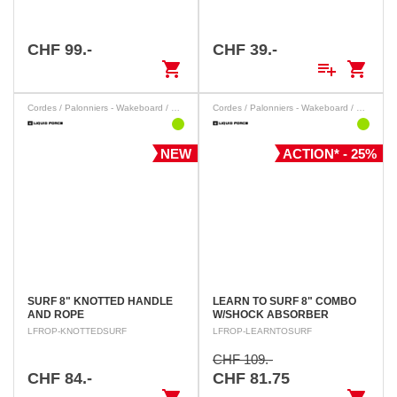
CHF 99.-
CHF 39.-
shopping_cart
playlist_add
shopping_cart
Cordes / Palonniers - Wakeboard / Wakesurf
Cordes / Palonniers - Wakeboard / Wakesurf
NEW
ACTION* - 25%
SURF 8" KNOTTED HANDLE
LEARN TO SURF 8" COMBO
AND ROPE
W/SHOCK ABSORBER
LFROP-KNOTTEDSURF
LFROP-LEARNTOSURF
CHF 109.-
CHF 84.-
CHF 81.75