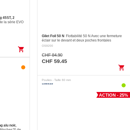
g 45ST, 2
de la série EVO
nt parfaitement
t aux réglages
5 m et plus.…
Gilet Foil 50 N
Flottabilité 50 N Avec une fermeture
éclair sur le devant et deux poches frontales
Panneau arrière en deux sections avec articulation
OS9200
shopping_cart
pour des…
CHF 84.90
CHF 59.45
shopping_cart
Poulies - Taille 60 mm
ACTION - 25%
g alu noir,
 Winches™ de