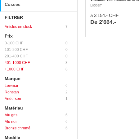
Cosses
Self-Tailing conviennent par
L050ST
aux écoutes, drisses et aux 
sur des bateaux de 6,5 m et
à 3'154.- CHF
FILTRER
De 2'664.-
Articles en stock
7
Prix
0-100 CHF
0
101-200 CHF
0
201-400 CHF
0
401-1000 CHF
3
+1000 CHF
8
Marque
Lewmar
6
Ronstan
2
Andersen
1
Matériau
Alu gris
6
Alu noir
6
Bronze chromé
6
Modèle