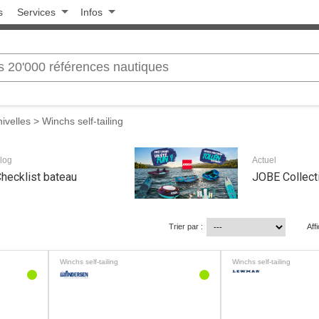
s
Services
Infos
ivelles
> Winchs self-tailing
log
Actuel
hecklist bateau
JOBE Collect
Trier par :
Aff
Winchs self-tailing
Winchs self-tailing