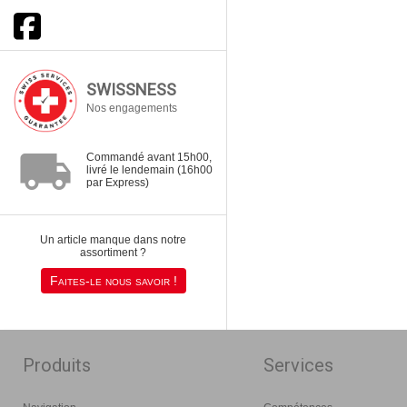
SWISSNESS
Nos engagements
local_shipping
Commandé avant 15h00,
livré le lendemain (16h00
par Express)
Un article manque dans notre
assortiment ?
Faites-le nous savoir !
Produits
Services