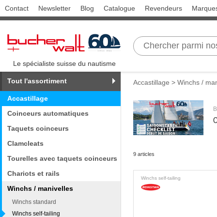
Contact
Newsletter
Blog
Catalogue
Revendeurs
Marque
Le spécialiste suisse du nautisme
Tout l'assortiment
Accastillage
>
Winchs / man
Accastillage
B
Coinceurs automatiques
C
Taquets coinceurs
Clamcleats
9 articles
Tourelles avec taquets coinceurs
Chariots et rails
Winchs self-tailing
Winchs / manivelles
Winchs standard
Winchs self-tailing