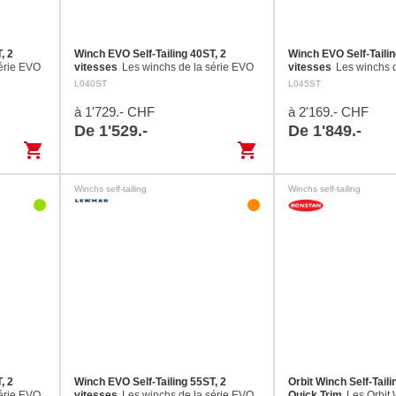
, 2
Winch EVO Self-Tailing 40ST, 2
Winch EVO Self-Tailin
série EVO
vitesses
Les winchs de la série EVO
vitesses
Les winchs 
faitement
Self-Tailing conviennent parfaitement
Self-Tailing convienne
L040ST
L045ST
réglages
aux écoutes, drisses et aux réglages
aux écoutes, drisses e
 plus.…
sur des bateaux de 6,5 m et plus.…
sur des bateaux de 6,
à 1'729.- CHF
à 2'169.- CHF
De 1'529.-
De 1'849.-
shopping_cart
shopping_cart
Winchs self-tailing
Winchs self-tailing
, 2
Winch EVO Self-Tailing 55ST, 2
Orbit Winch Self-Tailin
série EVO
vitesses
Les winchs de la série EVO
Quick Trim
Les Orbit