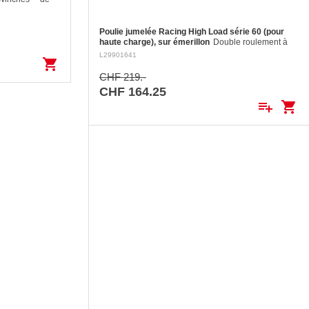
lle référence en
luminium haute
ison d'une
Poulie jumelée Racing High Load série 60 (pour
haute charge), sur émerillon
Double roulement à
billes en torlon, joues en aluminium fraisé, réa en
L29901641
shopping_cart
aluminium fraisé Ø 60 mm. Réa en aluminium: ø 60
mm Pour cordages jusqu'à:…
CHF 219.-
CHF 164.25
playlist_add
shopping_cart