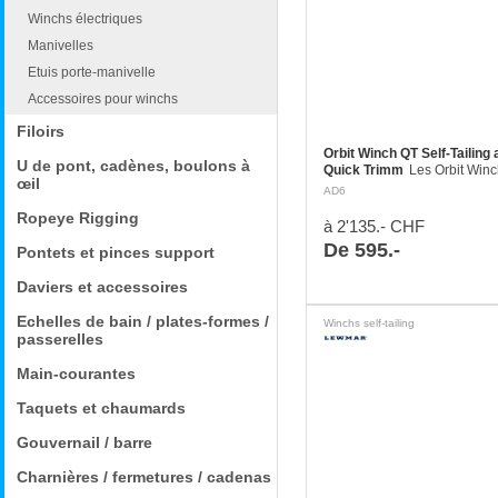
Winchs électriques
Manivelles
Etuis porte-manivelle
Accessoires pour winchs
Filoirs
Orbit Winch QT Self-Tailing a
U de pont, cadènes, boulons à
Quick Trimm
Les Orbit Win
œil
Ronstan sont la nouvelle réf
AD6
matière de winch en alumin
Ropeye Rigging
performance. Combinaison d
à 2'135.- CHF
conception…
De 595.-
Pontets et pinces support
Daviers et accessoires
Echelles de bain / plates-formes /
Winchs self-tailing
passerelles
Main-courantes
Taquets et chaumards
Gouvernail / barre
Charnières / fermetures / cadenas