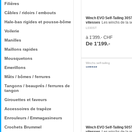
Filières
Câbles / ridoirs / embouts
Winch EVO Self-Tailing 30ST
Hale-bas rigides et pousse-bôme
vitesses
Les winchs de la 
Self-Tailing conviennent par
L030ST
Voilerie
aux écoutes, drisses et aux 
sur des bateaux de 6,5 m et
à 1'399.- CHF
Manilles
De 1'199.-
Maillons rapides
Mousquetons
Winchs self-tailing
Emerillons
Mâts / bômes / ferrures
Tangons / beauprés / ferrures de
tangon
Girouettes et faveurs
Accessoires de trapèze
Enrouleurs / Emmagasineurs
Crochets Brummel
Winch EVO Self-Tailing 50ST
vitesses
Les winchs de la 