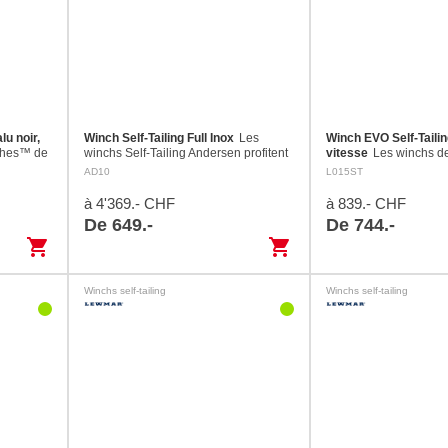
lu noir,
Winch Self-Tailing Full Inox
Les
Winch EVO Self-Tailin
ches™ de
winchs Self-Tailing Andersen profitent
vitesse
Les winchs de
érence en
d'une technique élaborée ayant faite
Self-Tailing convienne
AD10
L015ST
ium haute
ses preuves de polissage. Le
aux écoutes, drisses e
'une
cordage venant du tambour sera
sur des bateaux de 6,
à 4'369.- CHF
à 839.- CHF
pris…
De 649.-
De 744.-
shopping_cart
shopping_cart
Winchs self-tailing
Winchs self-tailing