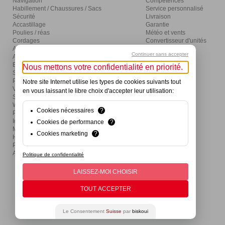
Navigation
Compétences
Habillement / Chaussures / Sacs
Service personnalisé
Sécurité
Livraison
Accastillage
Garantie
Poulies / réas
Météo et vents
Cordages
Convertisseur d'unités
Amarrage / mouillage / moteurs
Glossaire
Continuer sans accepter
Aménagement
Distribution
Eclairage / électricité
Nous mettons votre confidentialité en priorité.
Sanitaires / pompes
Produits d'entretien
Notre site Internet utilise les types de cookies suivants tout
Visser / coller / outils
en vous laissant le libre choix d'accepter leur utilisation:
Ski nautique / wake / fun / SUP
Wind / Surf / Foil
Cookies nécessaires
?
Pêche
Idées cadeaux et activités
Cookies de performance
?
Mon premier bateau
Cookies marketing
?
Hivernage
Produits de divertissement
Actions
Politique de confidentialité
LAISSEZ-MOI CHOISIR
TOUT ACCEPTER
Le Consentement
Suisse
par
biskoui