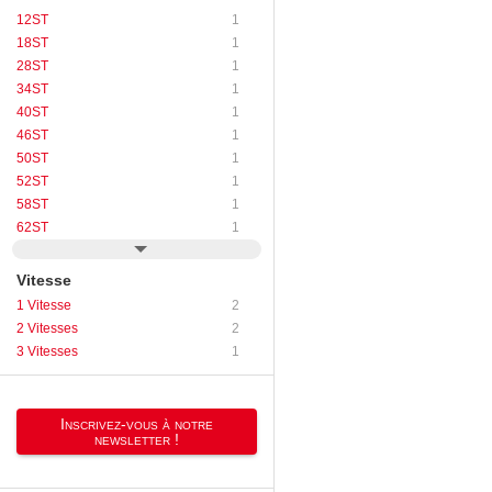
12ST
1
18ST
1
28ST
1
34ST
1
40ST
1
46ST
1
50ST
1
52ST
1
58ST
1
62ST
1
Vitesse
1 Vitesse
2
2 Vitesses
2
3 Vitesses
1
Inscrivez-vous à notre
newsletter !