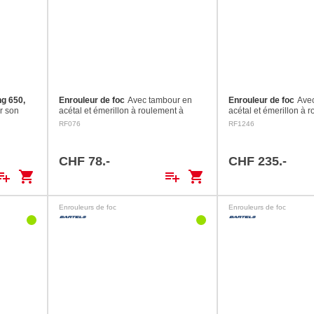
ng 650,
Enrouleur de foc
Avec tambour en
Enrouleur de foc
Ave
ur son
acétal et émerillon à roulement à
acétal et émerillon à 
ai) et se
billes en acier inox. Hauteur axe / axe:
billes en acier inox, g
RF076
RF1246
ent.
80 mm Tambour: ø 57 mm Axes: ø 6.4
cordage. Hauteur axe 
s ou
mm Charge de…
Tambour: ø 114 mm Ax
CHF 78.-
CHF 235.-
ylist_add
shopping_cart
playlist_add
shopping_cart
Enrouleurs de foc
Enrouleurs de foc