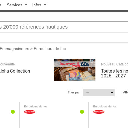
s
Services
Infos
/ Emmagasineurs
> Enrouleurs de foc
ouveauté
Nouveau Catalo
loha Collection
Toutes les n
2026 - 2027
Trier par :
Aff
Enrouleurs de foc
Enrouleurs de foc