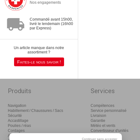
Nos engagements
local_shipping
Commandé avant 15h00,
livré le lendemain (16h00
par Express)
Un article manque dans notre
assortiment ?
Faites-le nous savoir !
Produits
Services
Navigation
Compétences
Habillement / Chaussures / Sacs
Service personnalisé
Sécurité
Livraison
Accastillage
Garantie
Poulies / réas
Météo et vents
Cordages
Convertisseur d'unités
Amarrage / mouillage / moteurs
Glossaire
Continuer sans accepter