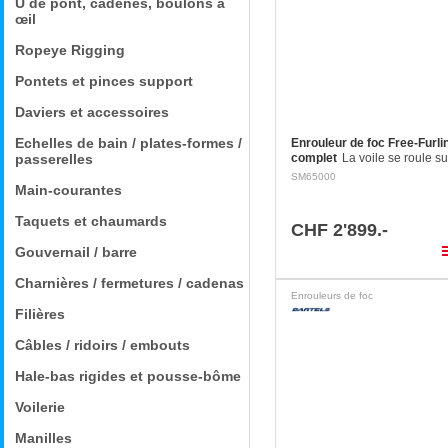
U de pont, cadènes, boulons à
œil
Ropeye Rigging
Pontets et pinces support
Daviers et accessoires
Echelles de bain / plates-formes /
Enrouleur de foc Free-Furli
passerelles
complet
La voile se roule s
propre câble (il n'y a pas d'ét
SM65000
hisse et s'enlève très facilem
Main-courantes
Prévu pour les génois volant
gennakers…
Taquets et chaumards
CHF 2'899.-
pla
Gouvernail / barre
Charnières / fermetures / cadenas
Enrouleurs de foc
Filières
Câbles / ridoirs / embouts
Hale-bas rigides et pousse-bôme
Voilerie
Manilles