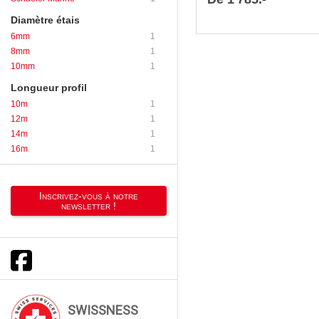
Diamètre étais
6mm
1
8mm
1
10mm
1
Longueur profil
10m
1
12m
1
14m
1
16m
1
Inscrivez-vous à notre
newsletter !
SWISSNESS