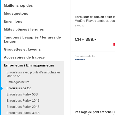
Maillons rapides
Mousquetons
Enrouleur de foc, en acier i
Modèle FI avec tambour, pou
Emerillons
jusqu'à 1.5 t et foc jusqu'à 8 
BR0030
Hauteur axe / axe: 63 mm Ta
Mâts / bômes / ferrures
81 mm Axes: ø 7 mm Charge
travail…
Tangons / beauprés / ferrures de
CHF 389.-
tangon
pla
Girouettes et faveurs
Enrouleurs de foc
Accessoires de trapèze
Enrouleurs / Emmagasineurs
Enrouleurs avec profils d'étai Schaefer
Marine / A
Emmagasineurs
Enrouleurs de foc
Enrouleurs Furlex 50S
Enrouleurs Furlex 104S
Enrouleurs Furlex 204S
Passage de pont étanche D
Enrouleurs Furlex 304S