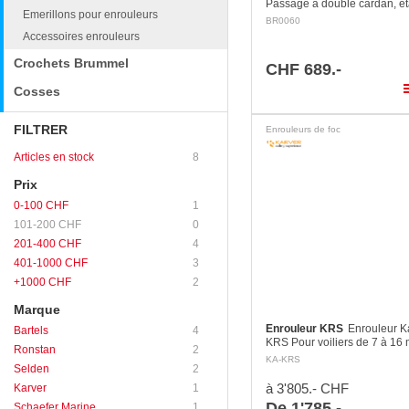
Passage à double cardan, é
Emerillons pour enrouleurs
Platine de pont: 70 x 110 mm
BR0060
mm Charge de travail / ruptur
Accessoires enrouleurs
3200 kg
Crochets Brummel
CHF 689.-
pla
Cosses
FILTRER
Enrouleurs de foc
Articles en stock
8
Prix
0-100 CHF
1
101-200 CHF
0
201-400 CHF
4
401-1000 CHF
3
+1000 CHF
2
Marque
Enrouleur KRS
Enrouleur K
Bartels
4
KRS Pour voiliers de 7 à 16 
Ronstan
2
a pris le temps de concevoir
KA-KRS
Selden
2
nouvelle génération d’enrou
voile cumulant une…
à 3'805.- CHF
Karver
1
De 1'785.-
Schaefer Marine
1