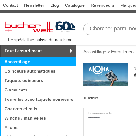
Contact
Newsletter
Blog
Catalogue
Revendeurs
Marque
Le spécialiste suisse du nautisme
Tout l'assortiment
Accastillage
>
Enrouleurs 
Accastillage
N
Coinceurs automatiques
A
Taquets coinceurs
Clamcleats
10 articles
Tourelles avec taquets coinceurs
Chariots et rails
Enrouleurs de foc
Winchs / manivelles
Filoirs