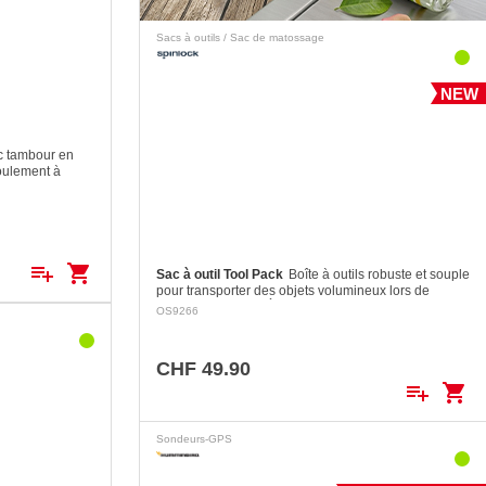
Sacs à outils / Sac de matossage
NEW
c tambour en
roulement à
uide pour
/ axe: 114 mm
es: ø 8…
playlist_add
shopping_cart
Sac à outil Tool Pack
Boîte à outils robuste et souple
pour transporter des objets volumineux lors de
travaux sur le mât. À utiliser avec le Spinlock Mast
OS9266
Pro.
CHF 49.90
playlist_add
shopping_cart
Sondeurs-GPS