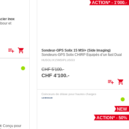
ACTION* - 1'000.-
acier inox
bour et
 installation
ersée de pont
10 mm Axes: ø
playlist_add
shopping_cart
Sondeur-GPS Solix 15 MSI+ (Side Imaging)
Sondeurs-GPS Solix CHIRP Equipés d’un fast Dual
Core CPU. En plus des caractéristiques des
HUSOLIX15MSIPLUSG3
appareils Helix, entre autres le puissant système…
CHF 5'100.-
CHF 4'100.-
playlist_add
shopping_cart
Coinceurs de drisse pour hautes charges
NEW
ACTION* - 50%
t
Conçu pour