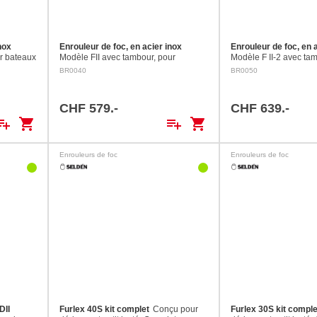
nox
Enrouleur de foc, en acier inox
Enrouleur de foc, en 
r bateaux
Modèle FII avec tambour, pour
Modèle F II-2 avec tam
m2.
bateaux jusqu'à 2.5 t et foc jusqu'à 17
connexion filetée. Pour
BR0040
BR0050
mbour: ø
m2. Hauteur axe / axe: 90 mm
sous le pont avec trav
 de
Tambour: ø 110 mm Axes: ø 8 mm
BR0060. Tambour: ø 1
Charge de…
8 mm…
CHF 579.-
CHF 639.-
ylist_add
shopping_cart
playlist_add
shopping_cart
Enrouleurs de foc
Enrouleurs de foc
DII
Furlex 40S kit complet
Conçu pour
Furlex 30S kit comple