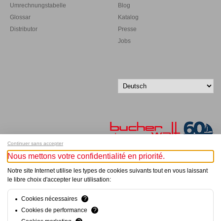
Umrechnungstabelle
Blog
Glossar
Katalog
Distributor
Presse
Jobs
Continuer sans accepter
Nous mettons votre confidentialité en priorité.
Melde dich für unseren Newsletter an!
Notre site Internet utilise les types de cookies suivants tout en vous laissant
le libre choix d'accepter leur utilisation:
© Bucher+Walt 2011-2026
Alle Rechte vorbehalten
Cookies nécessaires
?
Allgemeine Geschäftsbedingungen
Cookies de performance
?
Datenschutzerklärung