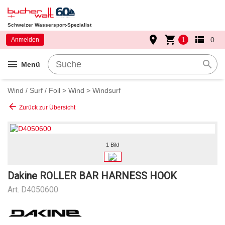
Schweizer Wassersport-Spezialist
place
shopping_cart
view_list
1
0
Anmelden
menu
search
Menü
Wind / Surf / Foil
>
Wind
>
Windsurf
arrow_back
Zurück zur Übersicht
1 Bild
Dakine ROLLER BAR HARNESS HOOK
Art.
D4050600