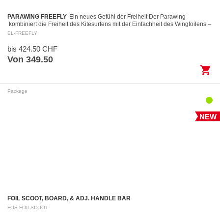
PARAWING FREEFLY
Ein neues Gefühl der Freiheit Der Parawing
kombiniert die Freiheit des Kitesurfens mit der Einfachheit des Wingfoilens –
Ohne komplizierte…
EL-FREEFLY
bis 424.50 CHF
Von 349.50
shopping_cart
Package
NEW
FOIL SCOOT, BOARD, & ADJ. HANDLE BAR
FOS-FOILSCOOT