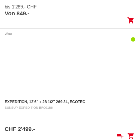
bis 1'289.- CHF
Von 849.-
shopping_cart
Wing
EXPEDITION, 12'6" x 28 1/2" 269.3L, ECOTEC
SUNSUP-EXPEDITION-BR00186
CHF 2'499.-
playlist_add
shopping_cart