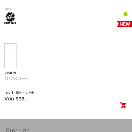
Wing
NEW
VISION
CBK6WOVSNXX
bis 1'069.- CHF
Von 939.-
shopping_cart
Produkte