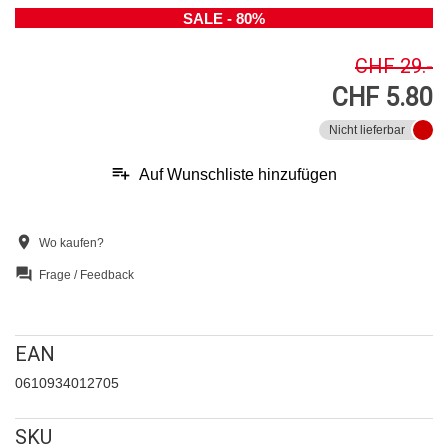
SALE - 80%
CHF 29.-
CHF 5.80
Nicht lieferbar
playlist_add
Auf Wunschliste hinzufügen
location_on
Wo kaufen?
question_answer
Frage / Feedback
EAN
0610934012705
SKU