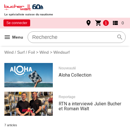
Le spécialiste suisse du nautisme
place
shopping_cart
view_list
1
0
Se connecter
menu
search
Menu
Wind / Surf / Foil
>
Wind
> Windsurf
Nouveauté
Aloha Collection
Reportage
RTN a interviewé Julien Bucher
et Romain Walt
7 articles