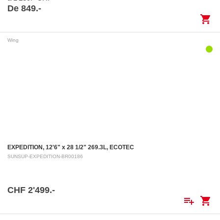
De 849.-
shopping_cart
Wing
EXPEDITION, 12'6" x 28 1/2" 269.3L, ECOTEC
SUNSUP-EXPEDITION-BR00186
CHF 2'499.-
playlist_add
shopping_cart