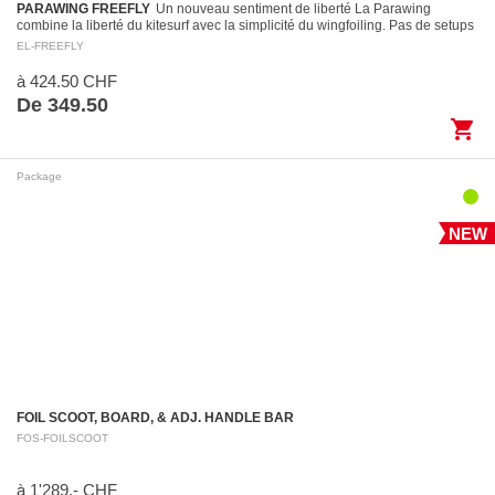
PARAWING FREEFLY
Un nouveau sentiment de liberté La Parawing
combine la liberté du kitesurf avec la simplicité du wingfoiling. Pas de setups
compliqués, juste de…
EL-FREEFLY
à 424.50 CHF
De 349.50
shopping_cart
Package
NEW
FOIL SCOOT, BOARD, & ADJ. HANDLE BAR
FOS-FOILSCOOT
à 1'289.- CHF