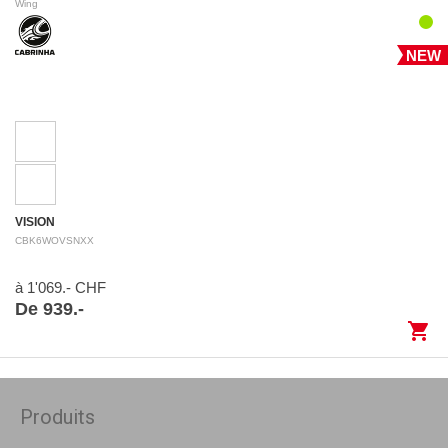
Wing
NEW
VISION
CBK6WOVSNXX
à 1'069.- CHF
De 939.-
shopping_cart
Produits