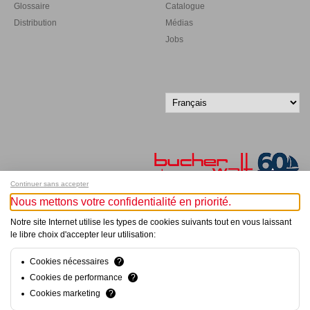
Glossaire
Catalogue
Distribution
Médias
Jobs
Continuer sans accepter
Nous mettons votre confidentialité en priorité.
Inscrivez-vous à notre newsletter !
Notre site Internet utilise les types de cookies suivants tout en vous laissant
le libre choix d'accepter leur utilisation:
© Bucher+Walt 2011-2026
Tous droits réservés - Informations non contractuelles
Cookies nécessaires
?
Conditions générales
Cookies de performance
?
Politique de Confidentialité
Cookies marketing
?
Conception et réalisation :
hsolutions.ch