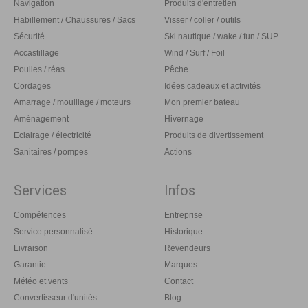
Navigation
Produits d'entretien
Habillement / Chaussures / Sacs
Visser / coller / outils
Sécurité
Ski nautique / wake / fun / SUP
Accastillage
Wind / Surf / Foil
Poulies / réas
Pêche
Cordages
Idées cadeaux et activités
Amarrage / mouillage / moteurs
Mon premier bateau
Aménagement
Hivernage
Eclairage / électricité
Produits de divertissement
Sanitaires / pompes
Actions
Services
Infos
Compétences
Entreprise
Service personnalisé
Historique
Livraison
Revendeurs
Garantie
Marques
Météo et vents
Contact
Convertisseur d'unités
Blog