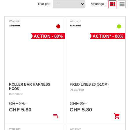
view_module
view_list
Trier par :
Affichage :
Windsurf
Windsurf
ACTION - 80%
ACTION* - 80%
ROLLER BAR HARNESS
FIXED LINES 20 (51CM)
HOOK
D4140400
D4050600
CHF 29.-
CHF 29.-
CHF 5.80
CHF 5.80
playlist_add
shopping_cart
Windsurf
Windsurf