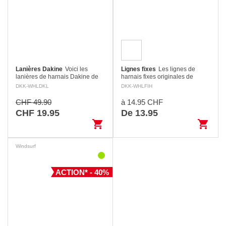
Lanières Dakine
Voici les
Lignes fixes
Les lignes de
lanières de harnais Dakine de
harnais fixes originales de
base, solides, fiables, réglées à
Dakine, cousues et non
DKK-WHLDKL
DKK-WHLFIH
la longueur que vous voulez.
attachées. Elles restent les
Avec la ligne nouée à chaque
meilleures, les plus propres, les
CHF 49.90
à 14.95 CHF
extrémité,…
plus simples et…
CHF 19.95
De 13.95
shopping_cart
shopping_cart
Windsurf
ACTION* - 40%