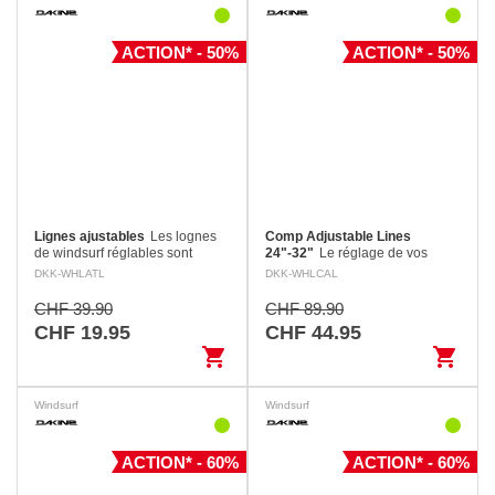
ACTION* - 50%
ACTION* - 50%
Lignes ajustables
Les lognes
Comp Adjustable Lines
de windsurf réglables sont
24"-32"
Le réglage de vos
fabriquées en polyuréthane
lignes de harnais n'a jamais été
DKK-WHLATL
DKK-WHLCAL
haute densité, avec des boucles
aussi facile. Le taquet marin de
réglables non corrosives fixées
poulie en acier inoxydable de
CHF 39.90
CHF 89.90
à des coussinets…
qualité permet de régler…
CHF 19.95
CHF 44.95
shopping_cart
shopping_cart
Windsurf
Windsurf
ACTION* - 60%
ACTION* - 60%