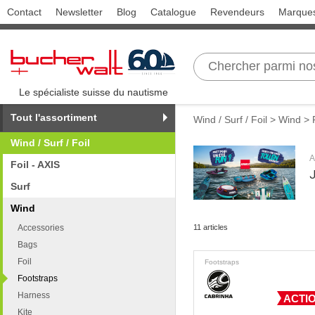
Contact
Newsletter
Blog
Catalogue
Revendeurs
Marque
Le spécialiste suisse du nautisme
Tout l'assortiment
Wind / Surf / Foil
>
Wind
> 
Wind / Surf / Foil
A
Foil - AXIS
J
Surf
Wind
Accessories
11 articles
Bags
Foil
Footstraps
Footstraps
Harness
ACTIO
Kite