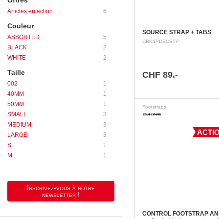
Articles en action
6
Couleur
SOURCE STRAP + TABS
ASSORTED
5
CBK5PDSCSTP
BLACK
2
WHITE
2
Taille
CHF 89.-
002
1
40MM
1
50MM
1
Footstraps
SMALL
3
MEDIUM
3
ACTIO
LARGE
3
S
1
M
1
Inscrivez-vous à notre
newsletter !
CONTROL FOOTSTRAP AN