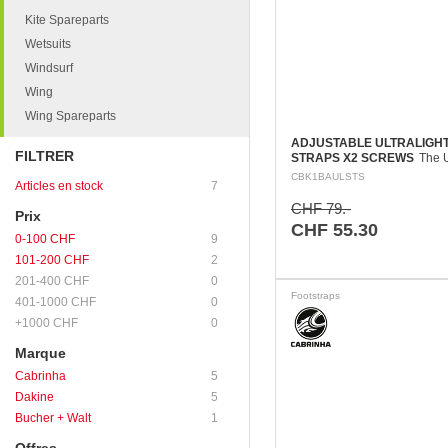
Kite Spareparts
Wetsuits
Windsurf
Wing
Wing Spareparts
ADJUSTABLE ULTRALIGH
FILTRER
STRAPS X2 SCREWS
The U
strap is a minimal coverage s
CBK1BAULSTS
Articles en stock
7
provides maximum board con
The comfortable and very lig
CHF 79.-
Prix
footstrap is…
CHF 55.30
0-100 CHF
9
101-200 CHF
2
201-400 CHF
0
Footstraps
401-1000 CHF
0
+1000 CHF
0
Marque
Cabrinha
5
Dakine
5
Bucher + Walt
1
Offres