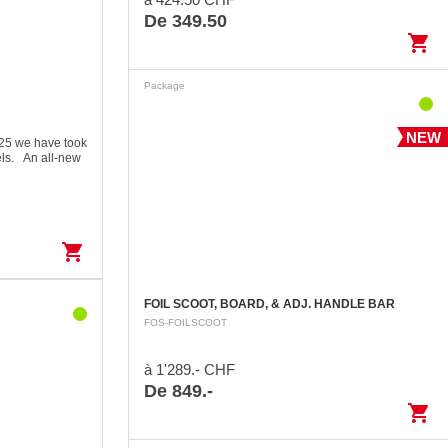
De 349.50
shopping_cart
Package
NEW
25 we have took
els. An all-new
istribute the
t, giving a
shopping_cart
FOIL SCOOT, BOARD, & ADJ. HANDLE BAR
FOS-FOILSCOOT
à 1'289.- CHF
De 849.-
shopping_cart