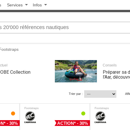
s
Services
Infos
Footstraps
ctuel
Conseils
OBE Collection
Préparer sa 
l'Aar, découvr
Trier par :
Aff
Footstraps
Footstraps
N* - 30%
ACTION* - 30%