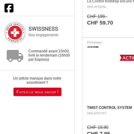
La Control footstrap est une f
kite pour planche de type Twi
DKK-AFOCNL
vous offre une connexion su
entre vous et votre planche.
CHF 199.-
CHF 59.70
SWISSNESS
Nos engagements
Footstraps
local_shipping
Commandé avant 15h00,
livré le lendemain (16h00
ACTI
par Express)
Un article manque dans notre
assortiment ?
Faites-le nous savoir !
TWIST CONTROL SYSTEM
DKK-AFOTST
CHF 19.90
CHF 7.95