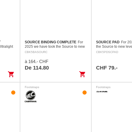
T
SOURCE BINDING COMPLETE
For
SOURCE PAD
For 20
ltralight
2025 we have took the Source to new
the Source to new lev
trap that
levels. An all-new designed upper
designed upper helps d
CBK5BASOURC
CBK5PDSCPAD
nection.
helps distribute the pressure across
pressure across the foo
htweight
the foot, giving a more…
more…
à 164.- CHF
De 114.80
CHF 79.-
shopping_cart
shopping_cart
Footstraps
Footstraps