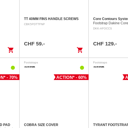
TT 40MM FINS HANDLE SCREWS
Core Contours Syste
Footstrap Dakine Cor
CBK5PDTTFNP
System a les contours 
DKK-AFOCCS
pour vos pieds. Le foo
ergonomique est doté
moulée à…
CHF 59.-
CHF 129.-
shopping_cart
shopping_cart
Footstraps
Footstraps
N* - 70%
ACTION* - 60%
A
D PAD
COBRA SIZE COVER
TYRANT FOOTSTRA