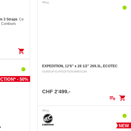
Wing
m 3 Straps
Ce
e Contours
pour être parfait
tstrap
 d'une mousse
shopping_cart
EXPEDITION, 12'6" x 28 1/2" 269.3L, ECOTEC
SUNSUP-EXPEDITION-BR00186
CTION* - 50%
CHF 2'499.-
playlist_add
shopping_cart
Wing
NEW
P