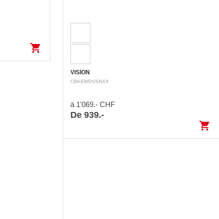
shopping_cart
VISION
CBK6WOVSNXX
à 1'069.- CHF
De 939.-
shopping_cart