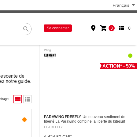
Français
place
shopping_cart
view_list
search
3
0
Se connecter
Wing
ACTION* - 50%
descente de
ez notre guide.
view_module
view_list
ichage :
PARAWING FREEFLY
Un nouveau sentiment de
liberté La Parawing combine la liberté du kitesurf
avec la simplicité du wingfoiling. Pas de setups
EL-FREEFLY
compliqués, juste de…
à 424.50 CHF