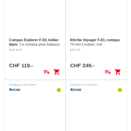
Compas Explorer F-50, boîtier
Ritchie Voyager F-83, compas
blanc
Ce compas pour bateaux
76 mm Couleur: noir
à moteur jusqu’ à 7.5 m est un
RNF-50W
RNF-83
compas à encastrer. Le
diamètre d'encastrement fait 92
mm. Il possède une rose de 70
CHF 119.-
CHF 249.-
mm à…
playlist_add
shopping_cart
playlist_add
shopping_cart
Compas à encastrer
Compas à encastrer