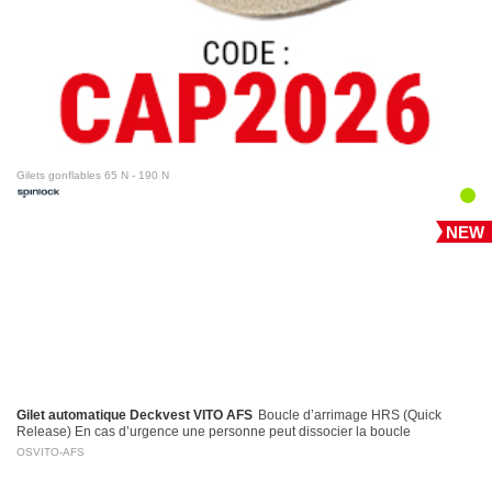
Gilets gonflables 65 N - 190 N
NEW
Gilet automatique Deckvest VITO AFS
Boucle d’arrimage HRS (Quick
Release) En cas d’urgence une personne peut dissocier la boucle
d’arrimage en tirant sur la poignée d’activation…
OSVITO-AFS