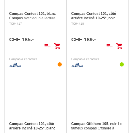
Compas Contest 101, blanc
Compas Contest 101, côté
Compas avec double lecture :
arrière incliné 10-25°, noir
inventée par Plastimo et
Compas-référence de la gamme
TC64417
TC64418
toujours très appréciée des
Plastimo, le Contest 101 donne
navigateurs qui peuvent suivre
le cap à des millions de marins
leur cap en permanence, à la…
dans le monde. Son montage
CHF 185.-
CHF 189.-
exclusif lui permet de…
playlist_add
shopping_cart
playlist_add
shopping_cart
Compas à encastrer
Compas à encastrer
Compas Contest 101, côté
Compas Offshore 105, noir
Le
arrière incliné 10-25°, blanc
fameux compas Offshore à
capot escamotable, présent sur