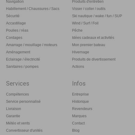
Navigation
Produits d'entretien
Habillement / Chaussures / Sacs
Visser / coller / outils
Sécurité
Ski nautique / wake / fun / SUP
Accastillage
Wind / Surf / Foil
Poulies / réas
Pêche
Cordages
Idées cadeaux et activités
Amarrage / mouillage / moteurs
Mon premier bateau
Aménagement
Hivernage
Eclairage / électricité
Produits de divertissement
Sanitaires / pompes
Actions
Services
Infos
Compétences
Entreprise
Service personnalisé
Historique
Livraison
Revendeurs
Garantie
Marques
Météo et vents
Contact
Convertisseur d'unités
Blog