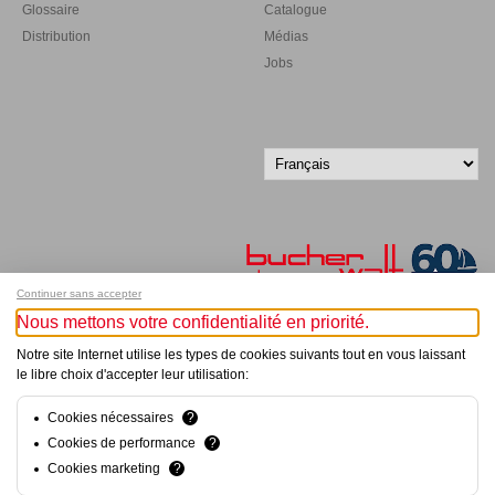
Glossaire
Catalogue
Distribution
Médias
Jobs
Continuer sans accepter
Nous mettons votre confidentialité en priorité.
Inscrivez-vous à notre newsletter !
Notre site Internet utilise les types de cookies suivants tout en vous laissant
le libre choix d'accepter leur utilisation:
© Bucher+Walt 2011-2026
Tous droits réservés - Informations non contractuelles
Cookies nécessaires
?
Conditions générales
Cookies de performance
?
Politique de Confidentialité
Cookies marketing
?
Conception et réalisation :
hsolutions.ch