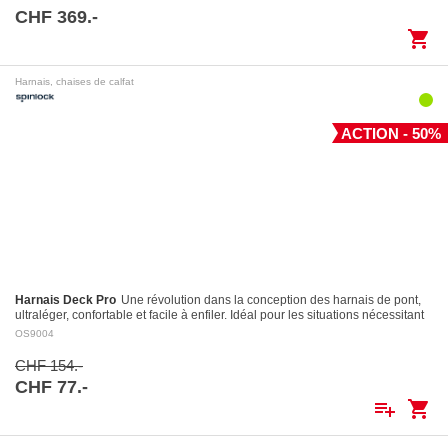
CHF 369.-
shopping_cart
Harnais, chaises de calfat
ACTION - 50%
Harnais Deck Pro
Une révolution dans la conception des harnais de pont,
ultraléger, confortable et facile à enfiler. Idéal pour les situations nécessitant
le port…
OS9004
CHF 154.-
CHF 77.-
playlist_add
shopping_cart