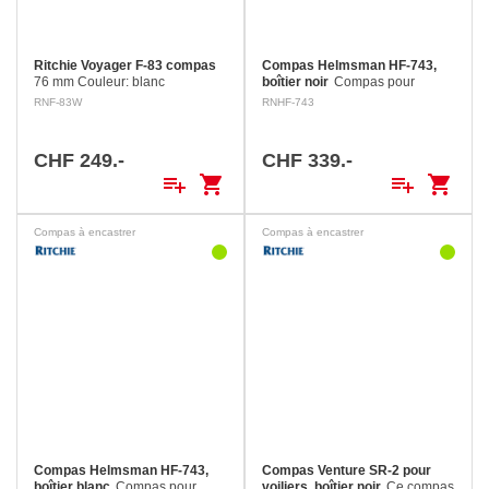
Ritchie Voyager F-83 compas
Compas Helmsman HF-743,
76 mm Couleur: blanc
boîtier noir
Compas pour
montage encastré à plat pont
RNF-83W
RNHF-743
pour bateaux moteur ou voiliers
de 7.50 m jusqu’à 10.50 m.
Rose de diamètre de 93 mm
CHF 249.-
CHF 339.-
Avec éclairage 12 V…
playlist_add
shopping_cart
playlist_add
shopping_cart
Compas à encastrer
Compas à encastrer
Compas Helmsman HF-743,
Compas Venture SR-2 pour
boîtier blanc
Compas pour
voiliers, boîtier noir
Ce compas