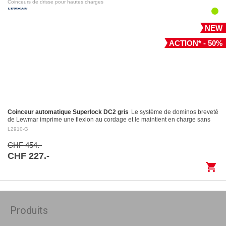
Coinceurs de drisse pour hautes charges
NEW
ACTION* - 50%
Coinceur automatique Superlock DC2 gris
Le système de dominos breveté
de Lewmar imprime une flexion au cordage et le maintient en charge sans
l’endommager Largage contrôlé: le levier…
L2910-G
CHF 454.-
CHF 227.-
shopping_cart
Produits