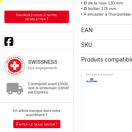
• Ø de la rose 130 mm
• Ø boîtier 175 mm
• Á encaster à l’horizontale
Inscrivez-vous à notre
newsletter !
EAN
SKU
Produits compatibl
SWISSNESS
Nos engagements
Compas à encastrer
local_shipping
Commandé avant 15h00,
livré le lendemain (16h00
par Express)
Un article manque dans notre
assortiment ?
Faites-le nous savoir !