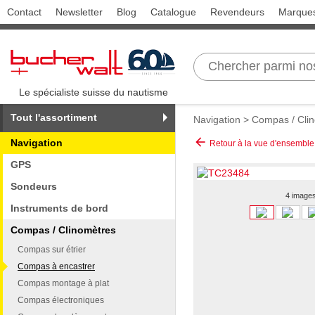
Contact
Newsletter
Blog
Catalogue
Revendeurs
Marque
Le spécialiste suisse du nautisme
Tout l'assortiment
Navigation
>
Compas / Cli
arrow_back
Navigation
Retour à la vue d'ensemble
GPS
Sondeurs
4 image
Instruments de bord
Compas / Clinomètres
Compas sur étrier
Compas à encastrer
Compas montage à plat
Compas électroniques