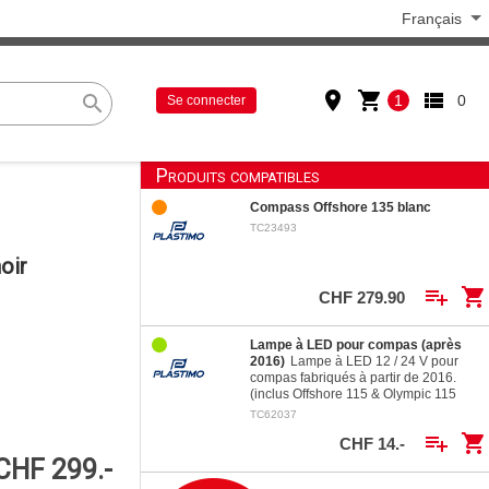
Français
place
shopping_cart
view_list
search
1
0
Se connecter
Produits compatibles
Compass Offshore 135 blanc
TC23493
oir
playlist_add
shopping_cart
CHF 279.90
Lampe à LED pour compas (après
2016)
Lampe à LED 12 / 24 V pour
compas fabriqués à partir de 2016.
(inclus Offshore 115 & Olympic 115
depuis 2014). consommation réduite
TC62037
grande…
playlist_add
shopping_cart
CHF 14.-
CHF 299.-