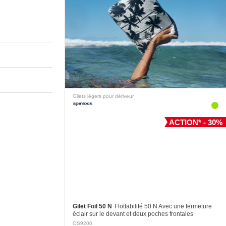
Gilets légers pour dériveur
ACTION* - 30%
Gilet Foil 50 N
Flottabilité 50 N Avec une fermeture
éclair sur le devant et deux poches frontales
Panneau arrière en deux sections avec articulation
OS9200