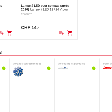
nc
Lampe à LED pour compas (après
2016)
Lampe à LED 12 / 24 V pour
compas fabriqués à partir de 2016.
TC62037
(inclus Offshore 115 & Olympic 115
depuis 2014). consommation réduite
grande…
CHF 14.-
ylist_add
shopping_cart
playlist_add
shopping_cart
ns
Amarres confectionnées
Antifouling et peintures
Feux d