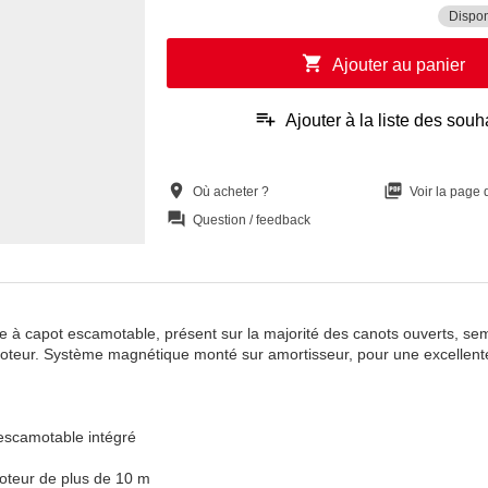
Dispon
shopping_cart
Ajouter au panier
playlist_add
Ajouter à la liste des souh
location_on
picture_as_pdf
Où acheter ?
Voir la page
question_answer
Question / feedback
à capot escamotable, présent sur la majorité des canots ouverts, sem
oteur. Système magnétique monté sur amortisseur, pour une excellent
 escamotable intégré
oteur de plus de 10 m