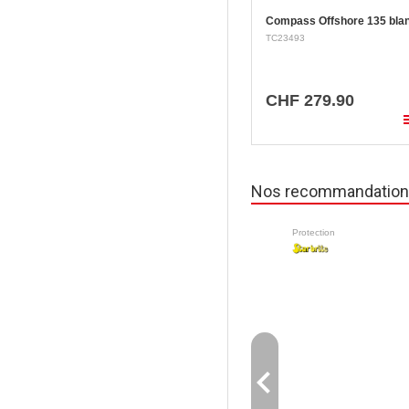
Compass Offshore 135 bla
TC23493
CHF 279.90
pla
Nos recommandatio
Protection
navigate_before