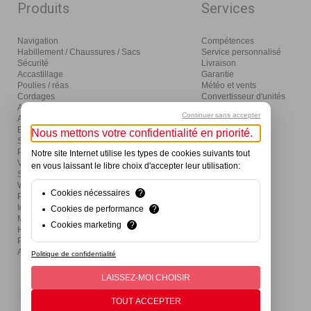
Produits
Services
Navigation
Compétences
Habillement / Chaussures / Sacs
Service personnalisé
Sécurité
Livraison
Accastillage
Garantie
Poulies / réas
Météo et vents
Cordages
Convertisseur d'unités
Amarrage / mouillage / moteurs
Glossaire
Continuer sans accepter
Aménagement
Distribution
Eclairage / électricité
Nous mettons votre confidentialité en priorité.
Sanitaires / pompes
Produits d'entretien
Notre site Internet utilise les types de cookies suivants tout
Visser / coller / outils
en vous laissant le libre choix d'accepter leur utilisation:
Ski nautique / wake / fun / SUP
Wind / Surf / Foil
Cookies nécessaires
?
Pêche
Idées cadeaux et activités
Cookies de performance
?
Mon premier bateau
Cookies marketing
?
Hivernage
Produits de divertissement
Actions
Politique de confidentialité
LAISSEZ-MOI CHOISIR
TOUT ACCEPTER