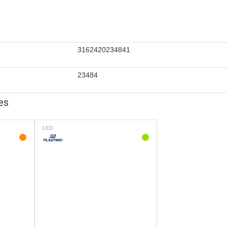
3162420234841
23484
es
LED