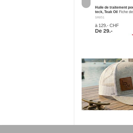
Huile de traitement po
teck, Teak Oil
Fiche de
données de sécurité
SR851
Mention d'avertissement
à 129.- CHF
Danger H304 Peut êtr
mortel en cas d’ingestio
De 29.-
de pénétration dans les
sh
voies…