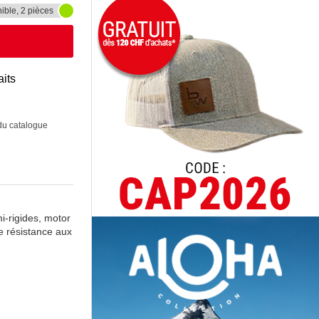
ible, 2 pièces
aits
 du catalogue
i-rigides, motor
e résistance aux