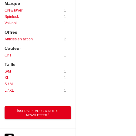
Marque
Crewsaver
1
Spinlock
1
Vaikobi
1
Offres
Articles en action
2
Couleur
Gris
1
Taille
S/M
1
XL
1
S / M
1
L / XL
1
Inscrivez-vous à notre
newsletter !