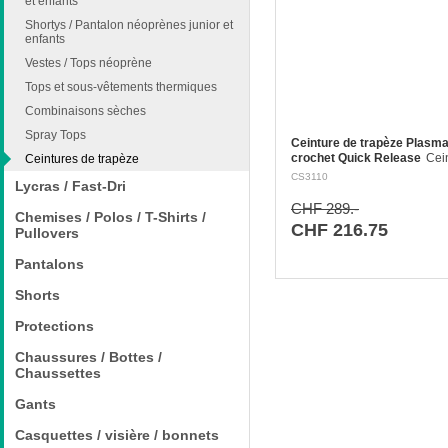
et enfants
Shortys / Pantalon néoprènes junior et
enfants
Vestes / Tops néoprène
Tops et sous-vêtements thermiques
Combinaisons sèches
Spray Tops
Ceinture de trapèze Plasma
crochet Quick Release
Cei
Ceintures de trapèze
trapèze légère livrable avec
CS3110
Lycras / Fast-Dri
crochet de trapèze traditionn
crochet à détachement rapid
CHF 289.-
Chemises / Polos / T-Shirts /
Release. Très fonctionnelle
CHF 216.75
Pullovers
Pantalons
Shorts
Protections
Chaussures / Bottes /
Chaussettes
Gants
Casquettes / visière / bonnets