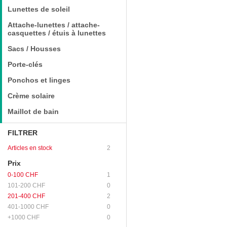
Lunettes de soleil
Attache-lunettes / attache-
casquettes / étuis à lunettes
Sacs / Housses
Porte-clés
Ponchos et linges
Crème solaire
Maillot de bain
FILTRER
Articles en stock
2
Prix
0-100 CHF
1
101-200 CHF
0
201-400 CHF
2
401-1000 CHF
0
+1000 CHF
0