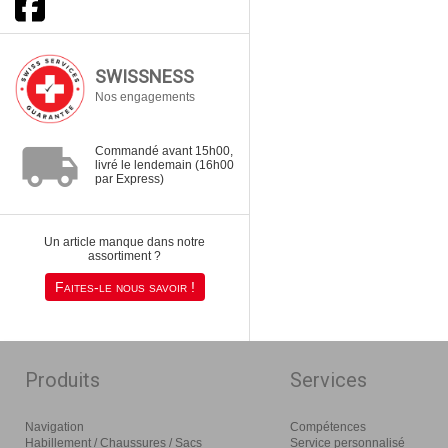
SWISSNESS
Nos engagements
local_shipping
Commandé avant 15h00,
livré le lendemain (16h00
par Express)
Un article manque dans notre
assortiment ?
Faites-le nous savoir !
Produits
Services
Navigation
Compétences
Habillement / Chaussures / Sacs
Service personnalisé