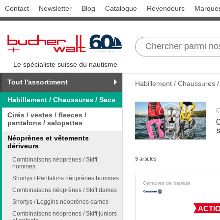
Contact
Newsletter
Blog
Catalogue
Revendeurs
Marque
Le spécialiste suisse du nautisme
Tout l'assortiment
Habillement / Chaussures /
Habillement / Chaussures / Sacs
C
Cirés / vestes / fleeces /
C
pantalons / salopettes
s
Néoprènes et vêtements
dériveurs
3 articles
Combinaisons néoprènes / Skiff
hommes
Shortys / Pantalons néoprènes hommes
Ceintures de trapèze
Combinaisons néoprènes / Skiff dames
Shortys / Leggins néoprènes dames
ACTIO
Combinaisons néoprènes / Skiff juniors