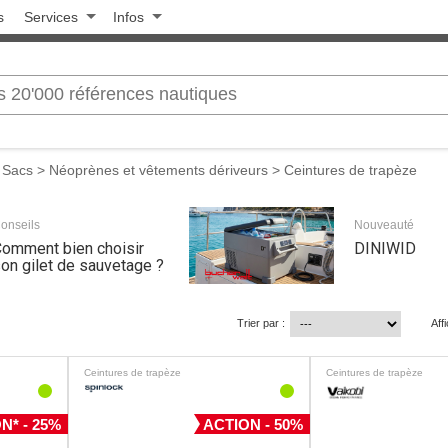
s
Services
Infos
 Sacs
>
Néoprènes et vêtements dériveurs
> Ceintures de trapèze
onseils
Nouveauté
omment bien choisir
DINIWID
on gilet de sauvetage ?
Trier par :
Aff
Ceintures de trapèze
Ceintures de trapèze
N* - 25%
ACTION - 50%