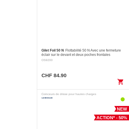
Gilet Foil 50 N
Flottabilité 50 N Avec une fermeture
éclair sur le devant et deux poches frontales
Panneau arrière en deux sections avec articulation
OS9200
pour des…
CHF 84.90
shopping_cart
Coinceurs de drisse pour hautes charges
NEW
ACTION* - 50%