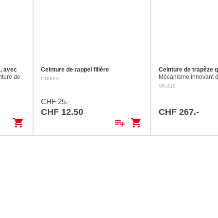
, avec
Ceinture de rappel filière
Ceinture de trapèze q
nture de
Mécanisme innovant d
OS9055
 un
rapide (QR) et plaque 
VK-310
el ou un
ne vous laissera pas t
e Quick
vous gardant en sécur
CHF 25.-
…
QR…
CHF 12.50
CHF 267.-
shopping_cart
playlist_add
shopping_cart