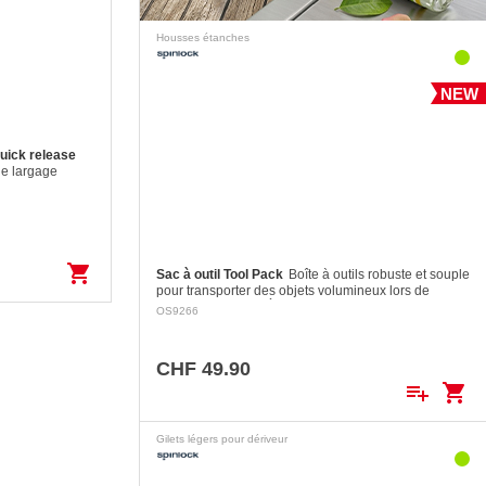
Housses étanches
NEW
uick release
e largage
de ceinture qui
omber tout en
ité. Le crochet
shopping_cart
Sac à outil Tool Pack
Boîte à outils robuste et souple
pour transporter des objets volumineux lors de
travaux sur le mât. À utiliser avec le Spinlock Mast
OS9266
Pro.
CHF 49.90
playlist_add
shopping_cart
Gilets légers pour dériveur