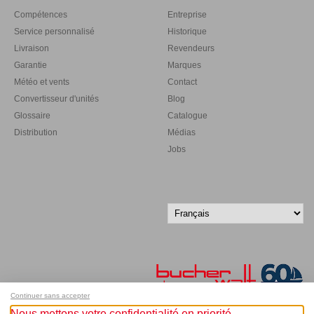
Compétences
Entreprise
Service personnalisé
Historique
Livraison
Revendeurs
Garantie
Marques
Météo et vents
Contact
Convertisseur d'unités
Blog
Glossaire
Catalogue
Distribution
Médias
Jobs
Continuer sans accepter
Nous mettons votre confidentialité en priorité.