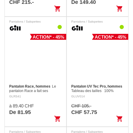
CHF 215.-
De 149.40
première…
l’abrasion. La…
shopping_cart
shopping_cart
Pantalons / Salopettes
Pantalons / Salopettes
ACTION* - 45%
ACTION* - 45%
Pantalon Race, hommes
Le
Pantalon UV Tec Pro, hommes
pantalon Race a fait ses
Tableau des tailles 100%
preuves en compétition.
Nylon Le modèle amélioré du
GLRS41
GLUV014
Résistant, il affiche une coupe
pantalon UV Tec homme est à la
slim. Disponible en deux
fois fonctionnel et confortable. Il
à 89.40 CHF
CHF 105.-
couleurs, bleu foncé et gris clair,
se caractérise par un…
De 81.95
CHF 57.75
…
shopping_cart
shopping_cart
Pantalons / Salopettes
Pantalons / Salopettes