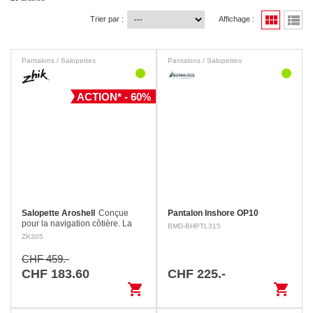
view_module
view_list
Trier par :
Affichage :
Pantalons / Salopettes
Pantalons / Salopettes
ACTION* - 60%
Salopette Aroshell
Conçue
Pantalon Inshore OP10
pour la navigation côtière. La
BMD-BHPTL315
partie haute du dos est
ZK305
composée d’un tissu stretch et
respirant, coupé près du corps
CHF 459.-
pour une excellente…
CHF 183.60
CHF 225.-
shopping_cart
shopping_cart