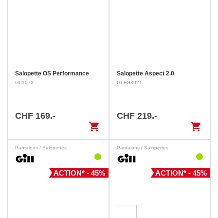
Salopette OS Performance
Salopette Aspect 2.0
GL1073
GLFG302T
CHF 169.-
CHF 219.-
shopping_cart
shopping_cart
Pantalons / Salopettes
Pantalons / Salopettes
ACTION* - 45%
ACTION* - 45%