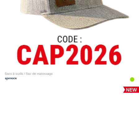
Sacs à outils / Sac de matossage
NEW