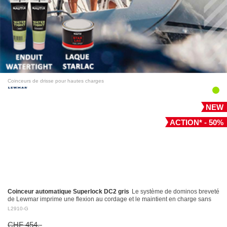
Coinceurs de drisse pour hautes charges
NEW
ACTION* - 50%
Coinceur automatique Superlock DC2 gris
Le système de dominos breveté
de Lewmar imprime une flexion au cordage et le maintient en charge sans
l’endommager Largage contrôlé: le levier…
L2910-G
CHF 454.-