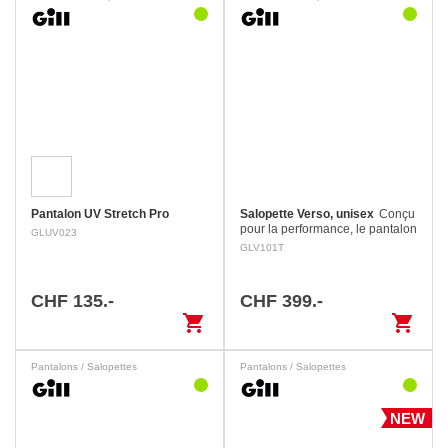
Pantalon UV Stretch Pro
Salopette Verso, unisex
Conçu
pour la performance, le pantalon
GLUV023
Verso est doté du tissu
GLV101T
XPLORE+® à 3 couches,
imperméable et respirant, et de
notre traitement exclusif à…
CHF 135.-
CHF 399.-
shopping_cart
shopping_cart
Pantalons / Salopettes
Pantalons / Salopettes
NEW