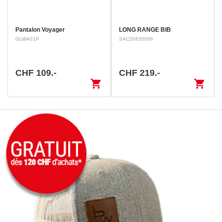
Pantalon Voyager
LONG RANGE BIB
GLWA01P
SAC20835006
CHF 109.-
CHF 219.-
shopping_cart
shopping_cart