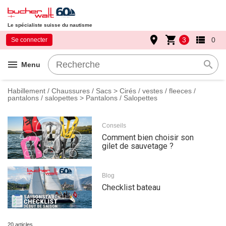
Le spécialiste suisse du nautisme
place
shopping_cart
view_list
3
0
Se connecter
menu
search
Menu
Habillement / Chaussures / Sacs
>
Cirés / vestes / fleeces /
pantalons / salopettes
> Pantalons / Salopettes
Conseils
Comment bien choisir son
gilet de sauvetage ?
Blog
Checklist bateau
20 articles